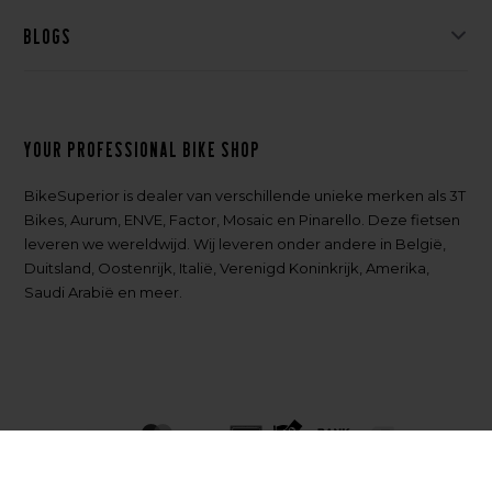
Blogs
Your professional bike shop
BikeSuperior is dealer van verschillende unieke merken als 3T
Bikes, Aurum, ENVE, Factor, Mosaic en Pinarello. Deze fietsen
leveren we wereldwijd. Wij leveren onder andere in België,
Duitsland, Oostenrijk, Italië, Verenigd Koninkrijk, Amerika,
Saudi Arabië en meer.