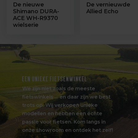
De nieuwe
De vernieuwde
Shimano DURA-
Allied Echo
ACE WH-R9370
wielserie
EEN UNIEKE FIETSENWINKEL
We zijn niet zoals de meeste
fietswinkels … en daar zijn we best
trots op. Wij verkopen unieke
modellen en hebben een échte
passie voor fietsen. Kom langs in
onze showroom en ontdek het zelf!