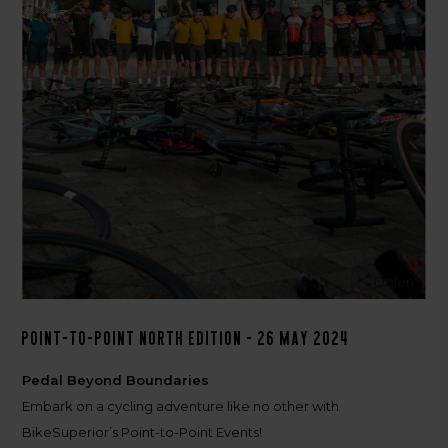
Delen
Point-to-Point North Edition - 26 may 2024
Pedal Beyond
Boundaries
Embark on a cycling adventure like no other with
BikeSuperior’s Point-to-Point Events!