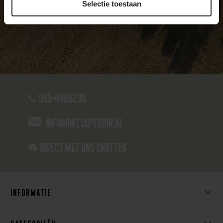
Selectie toestaan
Zondag
Gesloten
085-4866235
info@bikesuperior.nl
Direct met ons Chatten
Informatie