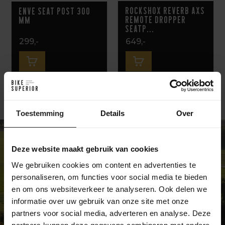
RockShox Reverb AXS
Enve Seat post 300
Remote Dropper
mm
Seatp...
299,-
649,-
Toestemming
Details
Over
Deze website maakt gebruik van cookies
We gebruiken cookies om content en advertenties te
EEN UNIEKE FIETSENWINKEL
personaliseren, om functies voor social media te bieden
en om ons websiteverkeer te analyseren. Ook delen we
We zijn niet zoals de meeste
informatie over uw gebruik van onze site met onze
fietswinkels … en daar zijn we best
partners voor social media, adverteren en analyse. Deze
trots op. Wij verkopen unieke