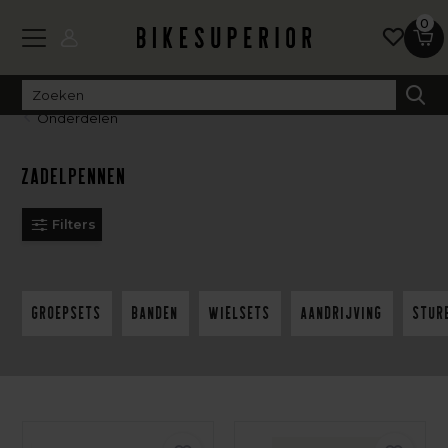
0
Onderdelen
Zadelpennen
Filters
Groepsets
Banden
Wielsets
Aandrijving
Stur