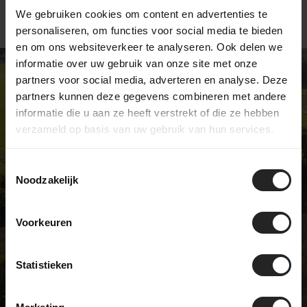
We gebruiken cookies om content en advertenties te
personaliseren, om functies voor social media te bieden
en om ons websiteverkeer te analyseren. Ook delen we
informatie over uw gebruik van onze site met onze
partners voor social media, adverteren en analyse. Deze
partners kunnen deze gegevens combineren met andere
informatie die u aan ze heeft verstrekt of die ze hebben
EEN UNIEKE FIETSENWINKEL
verzameld op basis van uw gebruik van hun services.
We zijn niet zoals de meeste
fietswinkels … en daar zijn we best
Toestemmingsselectie
Noodzakelijk
trots op. Wij verkopen unieke
modellen en hebben een échte
passie voor fietsen. Kom langs in
Voorkeuren
onze showroom en ontdek het zelf!
Statistieken
BikeSuperior