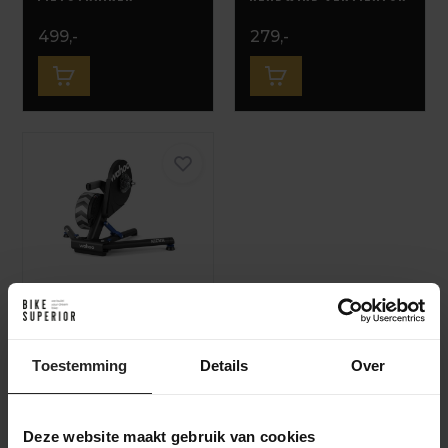
499,-
279,-
Wahoo KICKR Power
Trainer V6.0
1.299,-
Toestemming
Details
Over
Deze website maakt gebruik van cookies