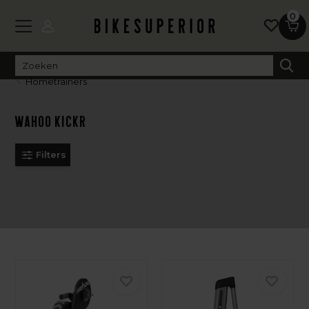
0
Hometrainers
Wahoo KICKR
Filters