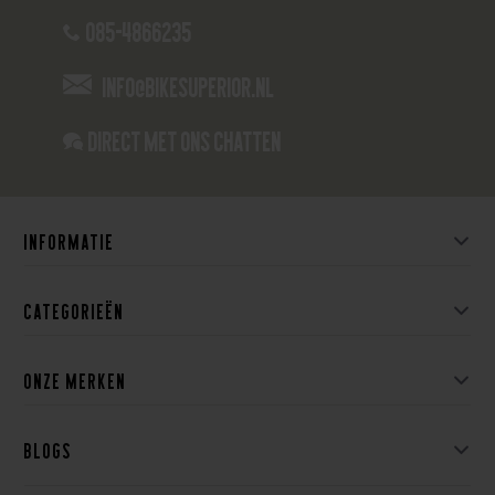
085-4866235
info@bikesuperior.nl
Direct met ons Chatten
Informatie
Categorieën
Onze merken
Blogs