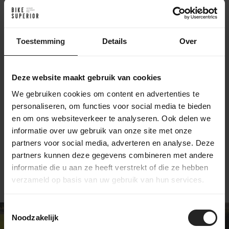
Toestemming
Details
Over
Deze website maakt gebruik van cookies
DMT KM4 PJ Shoes
DMT WKM1
We gebruiken cookies om content en advertenties te
Black/White
personaliseren, om functies voor social media te bieden
en om ons websiteverkeer te analyseren. Ook delen we
119,-
239,-
informatie over uw gebruik van onze site met onze
partners voor social media, adverteren en analyse. Deze
partners kunnen deze gegevens combineren met andere
informatie die u aan ze heeft verstrekt of die ze hebben
verzameld op basis van uw gebruik van hun services.
Toestemmingsselectie
Noodzakelijk