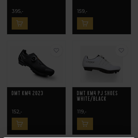
395,-
159,-
DMT KM4 2023
DMT KM4 PJ Shoes
White/Black
152,-
119,-