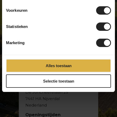
Voorkeuren
EEN UNIEKE FIETSENWINKEL
We zijn niet zoals de meeste
Statistieken
fietswinkels … en daar zijn we best
trots op. Wij verkopen unieke
Marketing
modellen en hebben een échte
passie voor fietsen. Kom langs in
onze showroom en ontdek het zelf!
Alles toestaan
Selectie toestaan
BikeSuperior
De Joncheerelaan 25
7441 HA Nijverdal
Nederland
Openingstijden