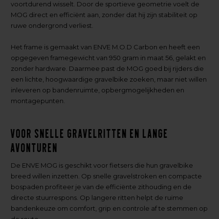
voortdurend wisselt. Door de sportieve geometrie voelt de
MOG direct en efficiënt aan, zonder dat hij zijn stabiliteit op
ruwe ondergrond verliest.
Het frame is gemaakt van ENVE M.O.D Carbon en heeft een
opgegeven framegewicht van 950 gram in maat 56, gelakt en
zonder hardware. Daarmee past de MOG goed bij rijders die
een lichte, hoogwaardige gravelbike zoeken, maar niet willen
inleveren op bandenruimte, opbergmogelijkheden en
montagepunten.
Voor snelle gravelritten en lange
avonturen
De ENVE MOG is geschikt voor fietsers die hun gravelbike
breed willen inzetten. Op snelle gravelstroken en compacte
bospaden profiteer je van de efficiënte zithouding en de
directe stuurrespons. Op langere ritten helpt de ruime
bandenkeuze om comfort, grip en controle af te stemmen op