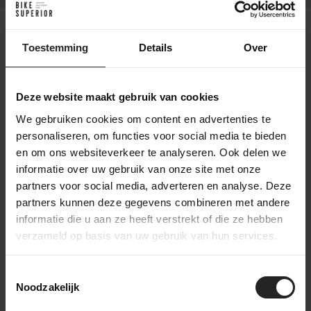
Geïntegreerde opslag en nette
Toestemming
Details
Over
kabelgeleiding
De MOG heeft ENVE Cargo Bay, een geïntegreerde
opbergoplossing in de onderbuis. Daarmee kun je
Deze website maakt gebruik van cookies
bijvoorbeeld reparatiemateriaal, een windjack of kleine
We gebruiken cookies om content en advertenties te
benodigdheden meenemen zonder extra tasjes op het
personaliseren, om functies voor social media te bieden
frame. Dat is praktisch voor rijders die hun fiets strak willen
en om ons websiteverkeer te analyseren. Ook delen we
houden, maar onderweg wel voorbereid willen zijn.
informatie over uw gebruik van onze site met onze
Ook de kabelgeleiding is netjes geïntegreerd via ENVE IN-
partners voor social media, adverteren en analyse. Deze
Route. Remleidingen en kabels worden intern geleid, wat
partners kunnen deze gegevens combineren met andere
zorgt voor een opgeruimde uitstraling en past bij het
informatie die u aan ze heeft verstrekt of die ze hebben
premium karakter van de fiets. De MOG is daarbij breed
verzameld op basis van uw gebruik van hun services.
compatibel met gangbare aandrijvingen, waaronder
elektronische en mechanische 1x- en 2x-configuraties, met
Toestemmingsselectie
enkele merkspecifieke uitzonderingen.
Noodzakelijk