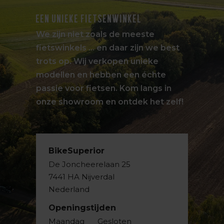
EEN UNIEKE FIETSENWINKEL
We zijn niet zoals de meeste
fietswinkels … en daar zijn we best
trots op. Wij verkopen unieke
modellen en hebben een échte
passie voor fietsen. Kom langs in
onze showroom en ontdek het zelf!
BikeSuperior
De Joncheerelaan 25
7441 HA Nijverdal
Nederland
Openingstijden
Maandag
Gesloten