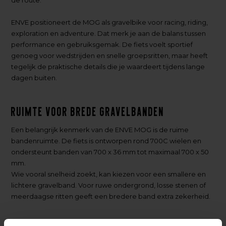
de route.
ENVE positioneert de MOG als gravelbike voor racing, riding,
exploration en adventure. Dat merk je aan de balans tussen
performance en gebruiksgemak. De fiets voelt sportief
genoeg voor wedstrijden en snelle groepsritten, maar heeft
tegelijk de praktische details die je waardeert tijdens lange
dagen buiten.
Ruimte voor brede gravelbanden
Een belangrijk kenmerk van de ENVE MOG is de ruime
bandenruimte. De fiets is ontworpen rond 700C wielen en
ondersteunt banden van 700 x 36 mm tot maximaal 700 x 50
mm.
Wie vooral snelheid zoekt, kan kiezen voor een smallere en
lichtere gravelband. Voor ruwe ondergrond, losse stenen of
meerdaagse ritten geeft een bredere band extra zekerheid.