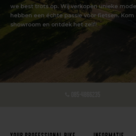
we best trots op. Wij verkopen unieke mode
hebben een échte passie voor fietsen. Kom 
showroom en ontdek het zelf!
085-4866235
Your professional bike
Informatie