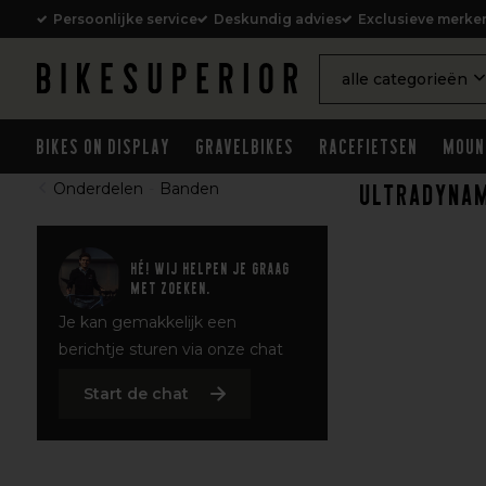
Persoonlijke service
Deskundig advies
Exclusieve merke
alle categorieën
Bikes on Display
Gravelbikes
Racefietsen
Moun
Ultradyna
Onderdelen
-
Banden
Hé! Wij helpen je graag
met zoeken.
Je kan gemakkelijk een
berichtje sturen via onze chat
Start de chat