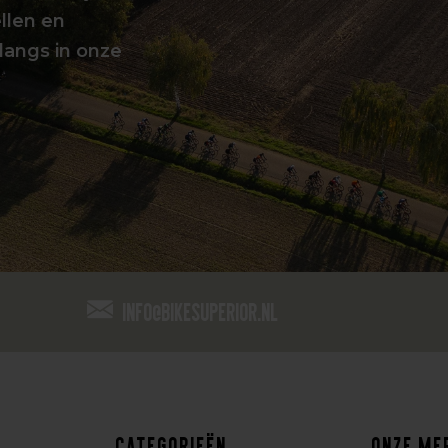
llen en
langs in onze
info@bikesuperior.nl
Categorieën
Onze me