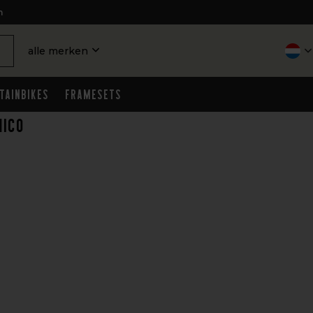
n
alle merken
tainbikes
Framesets
mico