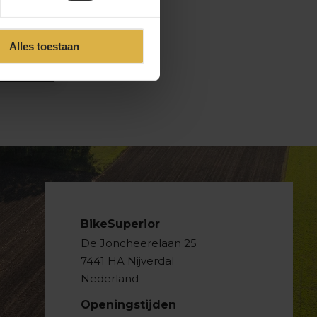
Alles toestaan
BikeSuperior
De Joncheerelaan 25
7441 HA Nijverdal
Nederland
Openingstijden