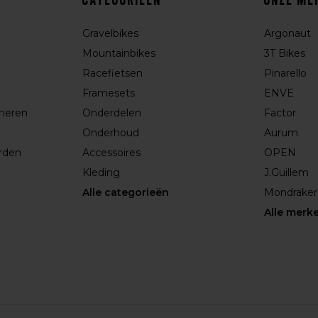
Gravelbikes
Argonaut
Mountainbikes
3T Bikes
Racefietsen
Pinarello
Framesets
ENVE
rneren
Onderdelen
Factor
Onderhoud
Aurum
rden
Accessoires
OPEN
Kleding
J.Guillem
Alle categorieën
Mondraker
Alle merk