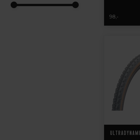
98,-
Ultradynami