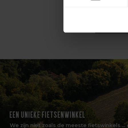
83,99
EEN UNIEKE FIETSENWINKEL
We zijn niet zoals de meeste fietswinkels … 