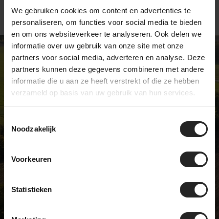
We gebruiken cookies om content en advertenties te
personaliseren, om functies voor social media te bieden
en om ons websiteverkeer te analyseren. Ook delen we
informatie over uw gebruik van onze site met onze
partners voor social media, adverteren en analyse. Deze
partners kunnen deze gegevens combineren met andere
informatie die u aan ze heeft verstrekt of die ze hebben
EEN UNIEKE FIETSENWINKEL
verzameld op basis van uw gebruik van hun services.
We zijn niet zoals de meeste
fietswinkels … en daar zijn we best
Toestemmingsselectie
Noodzakelijk
trots op. Wij verkopen unieke
modellen en hebben een échte
passie voor fietsen. Kom langs in
Voorkeuren
onze showroom en ontdek het zelf!
Statistieken