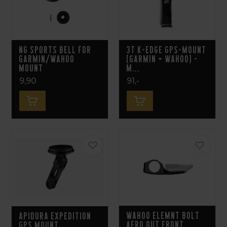
NG Sports Bell for
3T K-EDGE GPS-Mount
Garmin/Wahoo
(Garmin + Wahoo) -
Mount
M...
9,90
91,-
Wahoo ELEMNT BOLT
Apidura Expedition
Aero Out Front
GPS Mount