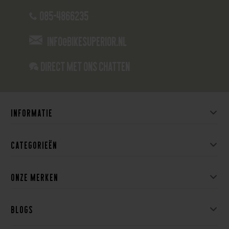
085-4866235
info@bikesuperior.nl
Direct met ons Chatten
Informatie
Categorieën
Onze merken
Blogs