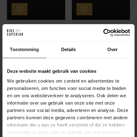
1
2
Toestemming
Details
Over
Deze website maakt gebruik van cookies
We gebruiken cookies om content en advertenties te
Ontdek het complete cross country aanbod bij BikeSuperior
personaliseren, om functies voor social media te bieden
en bestel eenvoudig online of kom langs in de showroom.
en om ons websiteverkeer te analyseren. Ook delen we
informatie over uw gebruik van onze site met onze
‘Mondraker, the way forward’
partners voor social media, adverteren en analyse. Deze
partners kunnen deze gegevens combineren met andere
Mondraker is een Spaanse mountainbike fabrikant opgericht
informatie die u aan ze heeft verstrekt of die ze hebben
in 2001. Mondraker is met name bekend van de Forward
verzameld op basis van uw gebruik van hun services.
Geometry, een lange bovenbuis die voor een veiligere,