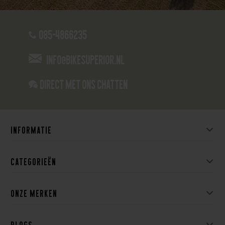
085-4866235
info@bikesuperior.nl
Direct met ons Chatten
Informatie
Categorieën
Onze merken