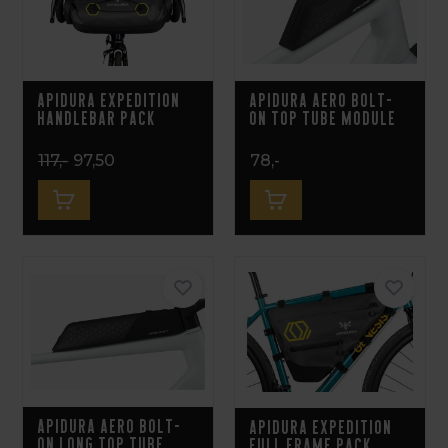
Apidura Expedition
Apidura Aero Bolt-
Handlebar Pack
on Top Tube Module
117,-
97,50
78,-
Apidura Aero Bolt-
Apidura Expedition
on Long Top Tube
Full Frame Pack