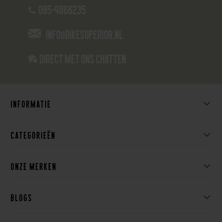
085-4866235
info@bikesuperior.nl
Direct met ons Chatten
Informatie
Categorieën
Onze merken
Blogs