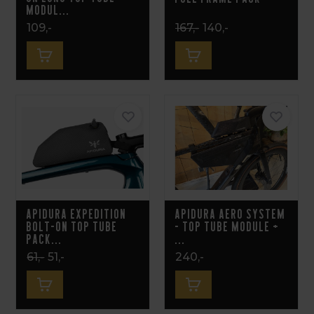
Modul...
109,-
167,-
140,-
Apidura Expedition
Apidura Aero System
Bolt-On Top Tube
- Top Tube Module +
Pack...
...
61,-
51,-
240,-