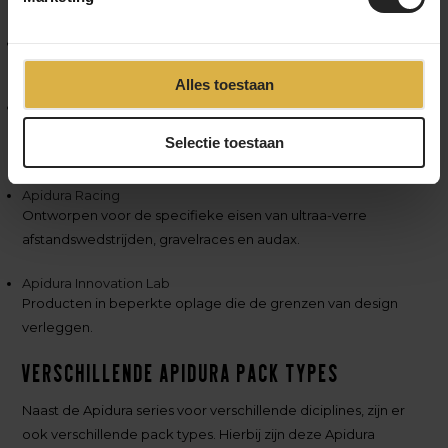
Apidura Expedition
Gemaakt voor road riding en lange tochten.
Alles toestaan
Apidura Backcountry
Geoptimaliseerd voor singletracks, bergpaden en technisch
Selectie toestaan
terrein.
Apidura Racing
Ontworpen voor de specifieke eisen van ultraa-verre
afstandswedstrijden, gravelraces en audax.
Apidura Innovation Lab
Producten in beperkte oplage die de grenzen van design
verleggen.
Verschillende Apidura pack types
Naast de Apidura series voor verschillende diciplines, zijn er
ook verschillende pack types. Hierbij zijn deze Apidura