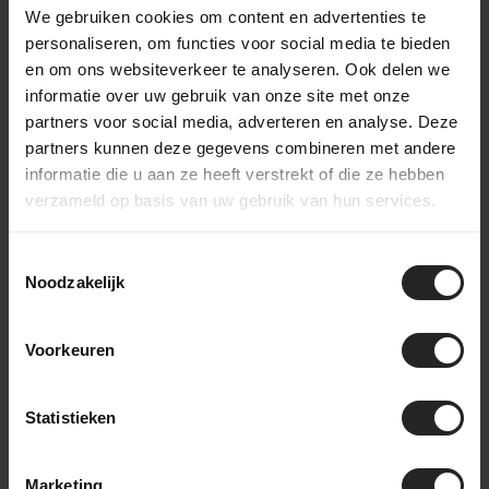
Bekijk de pack types
We gebruiken cookies om content en advertenties te
personaliseren, om functies voor social media te bieden
en om ons websiteverkeer te analyseren. Ook delen we
Frame Packs
Saddle packs
informatie over uw gebruik van onze site met onze
partners voor social media, adverteren en analyse. Deze
partners kunnen deze gegevens combineren met andere
informatie die u aan ze heeft verstrekt of die ze hebben
Handlebar packs
Top Tube packs
verzameld op basis van uw gebruik van hun services.
Toestemmingsselectie
Fork packs
Downtube packs
Noodzakelijk
!@@@!
Voorkeuren
Verschillende Apidura series
Statistieken
Apidura heeft verschillende series bikepacking bags die
geschikt zijn voor voor elk avontuur. Ontdek alle series
Marketing
hieronder.