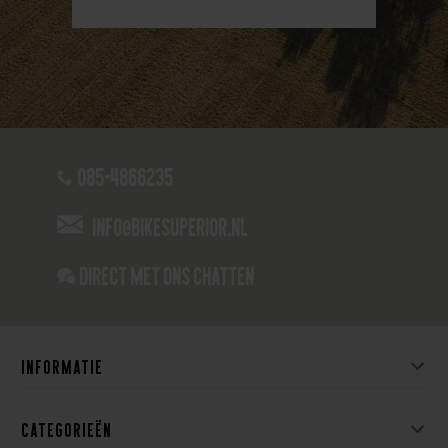
085-4866235
info@bikesuperior.nl
Direct met ons Chatten
Informatie
Categorieën