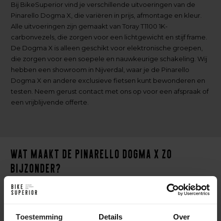
Bij BikeSuperior vind je verschillende uitvoeringen van de
Pinarello Dogma X, die variëren in prijs, afmontage en kleur.
Alle uitvoeringen zijn gemaakt van Toray T1100 1K-
carbonvezels, die zorgen voor een lichtgewicht en stijf frame.
De Dogma X is alleen geschikt voor elektronische groepen,
die zorgen voor een soepele en nauwkeurige schakeling. Wij
hebben een showroom in Nijverdal, waar je de Pinarello
Dogma X en andere exclusieve fietsen kunt bewonderen en
testen. Neem gerust contact met ons op voor een afspraak of
een vrijblijvende offerte.
Wat maakt de Pinarello Dogma X zo
bijzonder?
De Pinarello Dogma X onderscheidt zich van andere
racefietsen door een aantal unieke kenmerken, die we
hieronder zullen bespreken.
Toestemming
Details
Over