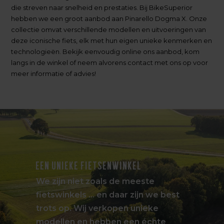
die streven naar snelheid en prestaties. Bij BikeSuperior
hebben we een groot aanbod aan Pinarello Dogma X. Onze
collectie omvat verschillende modellen en uitvoeringen van
deze iconische fiets, elk met hun eigen unieke kenmerken en
technologieën. Bekijk eenvoudig online ons aanbod, kom
langs in de winkel of neem alvorens contact met ons op voor
meer informatie of advies!
EEN UNIEKE FIETSENWINKEL
We zijn niet zoals de meeste
fietswinkels … en daar zijn we best
trots op. Wij verkopen unieke
modellen en hebben een échte