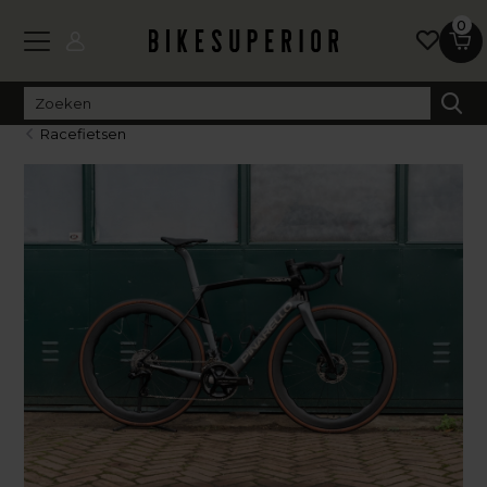
0
Racefietsen