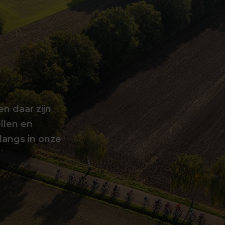
en daar zijn
llen en
langs in onze