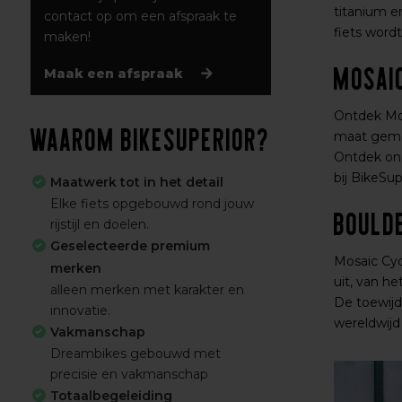
titanium e
contact op om een afspraak te
fiets word
maken!
Mosaic
Maak een afspraak
Ontdek Mos
Waarom BikeSuperior?
maat gemaa
Ontdek onz
bij BikeSup
Maatwerk tot in het detail
Elke fiets opgebouwd rond jouw
Bould
rijstijl en doelen.
Geselecteerde premium
Mosaic Cyc
merken
uit, van h
alleen merken met karakter en
De toewijd
innovatie.
wereldwijd
Vakmanschap
Dreambikes gebouwd met
precisie en vakmanschap
Totaalbegeleiding