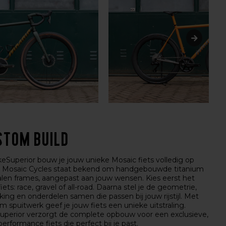
stom build
ikeSuperior bouw je jouw unieke Mosaic fiets volledig op
 Mosaic Cycles staat bekend om handgebouwde titanium
alen frames, aangepast aan jouw wensen. Kies eerst het
iets: race, gravel of all-road. Daarna stel je de geometrie,
king en onderdelen samen die passen bij jouw rijstijl. Met
m spuitwerk geef je jouw fiets een unieke uitstraling.
uperior verzorgt de complete opbouw voor een exclusieve,
performance fiets die perfect bij je past.