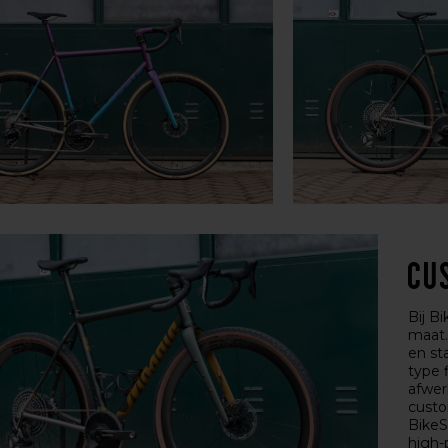
Cu
Bij B
maat.
en st
type f
afwer
custo
BikeS
high-