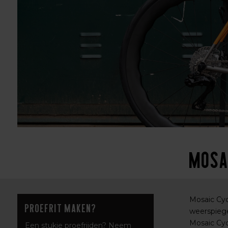
Mosa
Mosaic Cyc
Proefrit maken?
weerspiegel
Mosaic Cyc
Een stukje proefrijden? Neem