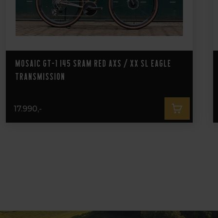
Mosaic GT-1 i45 Sram RED AXS / XX SL Eagle
Transmission
17.990,-