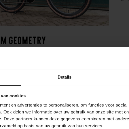
om Geometry
st voor Mosaic kun je kiezen voor een custom geometrie, volledig
e fietspositie en verbeterde prestaties, ongeacht of je kiest voor 
adering van Mosaic creëer je een fiets die niet alleen comfortabel
en.
Details
 van cookies
ent en advertenties te personaliseren, om functies voor social
. Ook delen we informatie over uw gebruik van onze site met on
e. Deze partners kunnen deze gegevens combineren met andere i
erzameld op basis van uw gebruik van hun services.