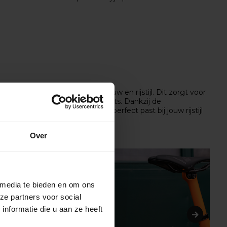
 afgestemd op jouw lichaamsbouw en rijstijl. Dit zorgt voor
een race-, gravel- of all-road fiets. Dankzij de
 en efficiënt rijdt, maar ook perfect past bij jouw rijstijl
Over
 media te bieden en om ons
ze partners voor social
nformatie die u aan ze heeft