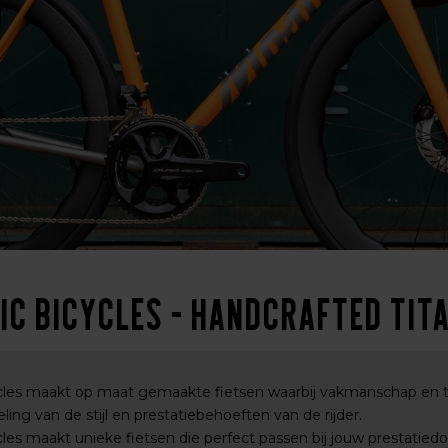
ic Bicycles - Handcrafted Tita
les maakt op maat gemaakte fietsen waarbij vakmanschap en te
ing van de stijl en prestatiebehoeften van de rijder.
les maakt unieke fietsen die perfect passen bij jouw prestatie