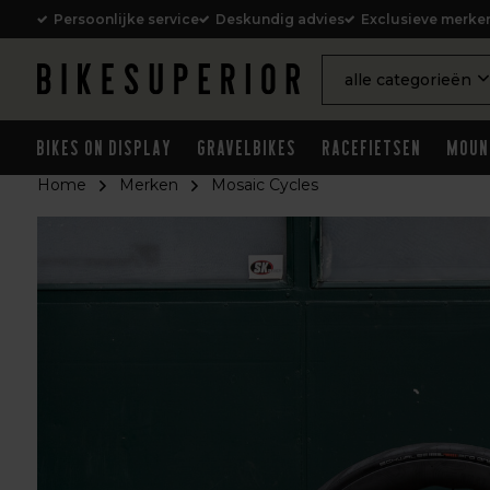
Persoonlijke service
Deskundig advies
Exclusieve merke
alle categorieën
Bikes on Display
Gravelbikes
Racefietsen
Moun
Home
Merken
Mosaic Cycles