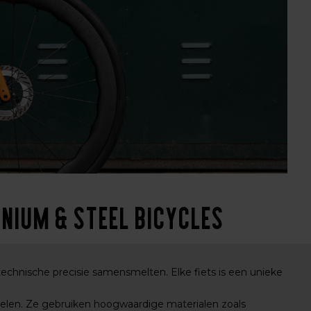
nium & Steel Bicycles
chnische precisie samensmelten. Elke fiets is een unieke
doelen. Ze gebruiken hoogwaardige materialen zoals