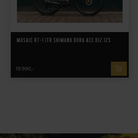
Mosaic RT-1 ITR Shimano Dura Ace Di2 12s
19.990,-