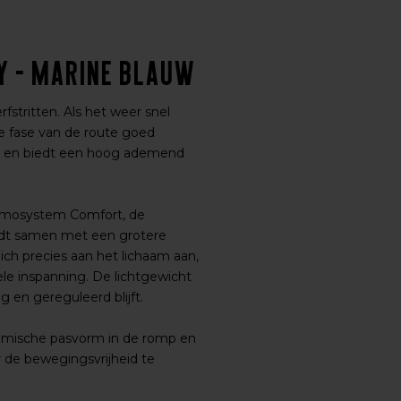
y - Marine blauw
stritten. Als het weer snel
ke fase van de route goed
es en biedt een hoog ademend
hermosystem Comfort, de
iedt samen met een grotere
ch precies aan het lichaam aan,
le inspanning. De lichtgewicht
 en gereguleerd blijft.
nomische pasvorm in de romp en
 de bewegingsvrijheid te