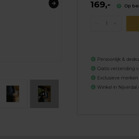
169,-
Op bes
-
+
Persoonlijk & desk
Gratis verzending 
Exclusieve merken
Winkel in Nijverdal 
+1