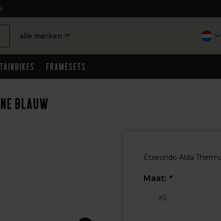
n
alle merken
tainbikes
Framesets
ine blauw
Etxeondo Alda Thermo 
Maat:
*