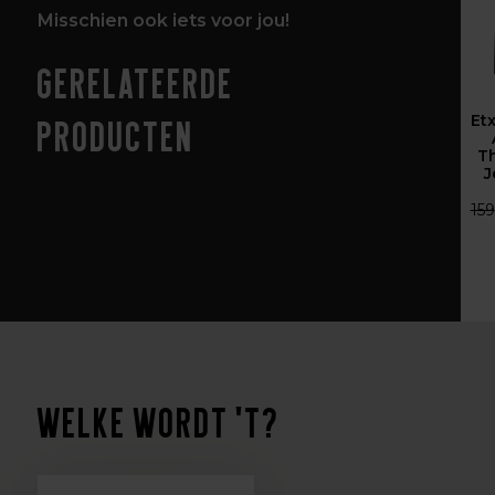
Misschien ook iets voor jou!
Gerelateerde
Et
producten
T
J
159
Welke wordt 't?