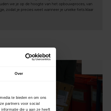
uden we je op de hoogte van het opbouwproces, van
e, zodat je precies weet wanneer je unieke fiets klaar
Over
 media te bieden en om ons
ze partners voor social
nformatie die u aan ze heeft