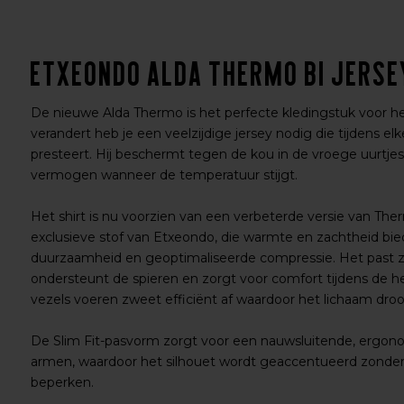
Etxeondo Alda Thermo BI Jerse
De nieuwe Alda Thermo is het perfecte kledingstuk voor herf
verandert heb je een veelzijdige jersey nodig die tijdens el
presteert. Hij beschermt tegen de kou in de vroege uurtj
vermogen wanneer de temperatuur stijgt.
Het shirt is nu voorzien van een verbeterde versie van T
exclusieve stof van Etxeondo, die warmte en zachtheid b
duurzaamheid en geoptimaliseerde compressie. Het past zi
ondersteunt de spieren en zorgt voor comfort tijdens de he
vezels voeren zweet efficiënt af waardoor het lichaam droog
De Slim Fit-pasvorm zorgt voor een nauwsluitende, ergo
armen, waardoor het silhouet wordt geaccentueerd zonder
beperken.