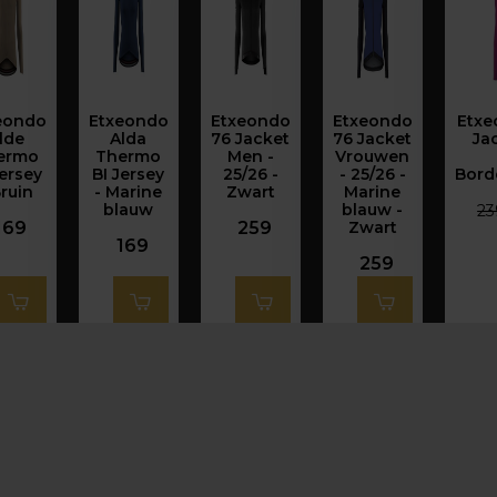
eondo
Etxeondo
Etxeondo
Etxeondo
Etxe
lde
Alda
76 Jacket
76 Jacket
Jac
ermo
Thermo
Men -
Vrouwen
Jersey
BI Jersey
25/26 -
- 25/26 -
Bord
Bruin
- Marine
Zwart
Marine
blauw
blauw -
23
169
259
Zwart
169
259