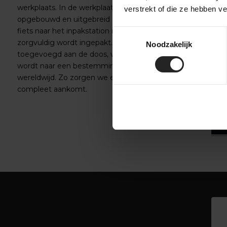
werkplaats. In de werkplaats wordt de fiets volledig
verstrekt of die ze hebben v
opgebouwd en uitgebreid getest. Daarna gaat de
fiets naar het inpakstation in het magazijn, waar hij
Toestemmingsselectie
zorgvuldig wordt ingepakt. Accessoires worden
Noodzakelijk
toegevoegd aan de doos, waarna de fiets verzonden
wordt naar een bestemming in Nederland of
wereldwijd. Zo zorgen we ervoor dat je fiets veilig en
compleet aankomt.
‹
›