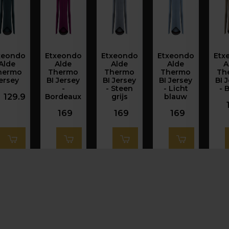
xeondo
Etxeondo
Etxeondo
Etxeondo
Etx
Alde
Alde
Alde
Alde
A
hermo
Thermo
Thermo
Thermo
Th
ersey
BI Jersey
BI Jersey
BI Jersey
BI 
-
- Steen
- Licht
- 
129.9
Bordeaux
grijs
blauw
169
169
169