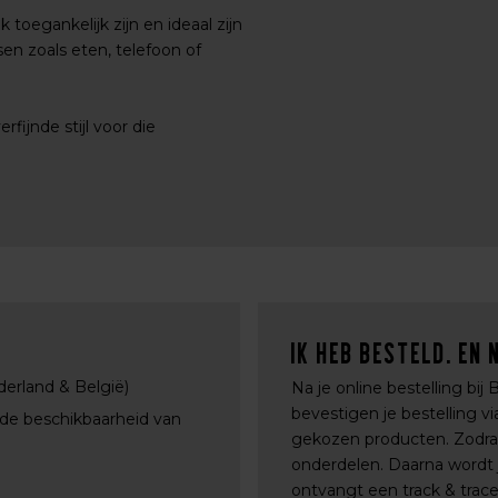
 toegankelijk zijn en ideaal zijn
en zoals eten, telefoon of
ijnde stijl voor die
Ik heb besteld. En 
derland & België)
Na je online bestelling bij
bevestigen je bestelling 
 de beschikbaarheid van
gekozen producten. Zodra a
onderdelen. Daarna wordt j
ontvangt een track & trac