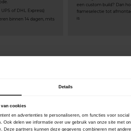
ode.
een custom build? Dan ho
, UPS of DHL Express)
frameselectie tot afmontag
is
eren binnen 14 dagen, mits
Details
 van cookies
ent en advertenties te personaliseren, om functies voor social
. Ook delen we informatie over uw gebruik van onze site met on
e. Deze partners kunnen deze gegevens combineren met andere i