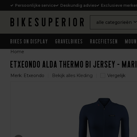
Persoonlijke service
Deskundig advies
Exclusieve merke
alle categorieën
Bikes on Display
Gravelbikes
Racefietsen
Moun
Home
Etxeondo Alda Thermo BI Jersey - Mar
Merk:
Etxeondo
Bekijk alles Kleding
Vergelijk