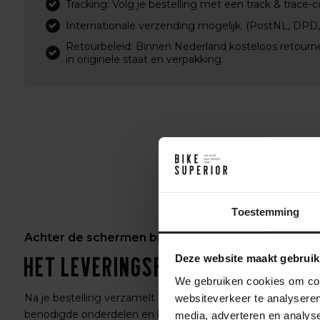
Tracking: Volg je bestelling met een track & trace-c
Internationale verzending mogelijk. (PostNL, DPD
Retourbeleid: Binnen Nederland kosteloos retourn
in originele staat en verpakking.
Toestemming
Achter de schermen bij BikeSuperior
Het leveringsproces
Deze website maakt gebruik
We gebruiken cookies om cont
Na je bestelling verzamelt ons magazijnteam alle
websiteverkeer te analyseren
benodigde onderdelen en bereidt ze voor op de
media, adverteren en analys