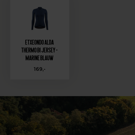
Etxeondo Alda
Thermo BI Jersey -
Marine blauw
169,-