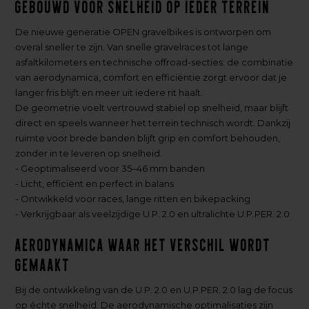
Gebouwd voor snelheid op ieder terrein
De nieuwe generatie OPEN gravelbikes is ontworpen om
overal sneller te zijn. Van snelle gravelraces tot lange
asfaltkilometers en technische offroad-secties: de combinatie
van aerodynamica, comfort en efficiëntie zorgt ervoor dat je
langer fris blijft en meer uit iedere rit haalt.
De geometrie voelt vertrouwd stabiel op snelheid, maar blijft
direct en speels wanneer het terrein technisch wordt. Dankzij
ruimte voor brede banden blijft grip en comfort behouden,
zonder in te leveren op snelheid.
- Geoptimaliseerd voor 35–46 mm banden
- Licht, efficiënt en perfect in balans
- Ontwikkeld voor races, lange ritten en bikepacking
- Verkrijgbaar als veelzijdige U.P. 2.0 en ultralichte U.P.PER. 2.0
Aerodynamica waar het verschil wordt
gemaakt
Bij de ontwikkeling van de U.P. 2.0 en U.P.PER. 2.0 lag de focus
op échte snelheid. De aerodynamische optimalisaties zijn