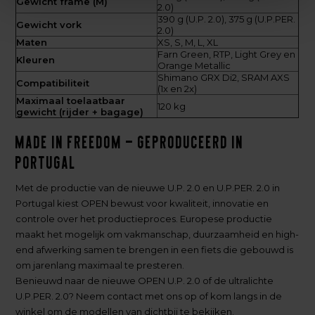
Gewicht frame (M)
2.0)
390 g (U.P. 2.0), 375 g (U.P.PER.
Gewicht vork
2.0)
Maten
XS, S, M, L, XL
Farn Green, RTP, Light Grey en
Kleuren
Orange Metallic
Shimano GRX Di2, SRAM AXS
Compatibiliteit
(1x en 2x)
Maximaal toelaatbaar
120 kg
gewicht (rijder + bagage)
Made in Freedom – geproduceerd in
Portugal
Met de productie van de nieuwe U.P. 2.0 en U.P.PER. 2.0 in
Portugal kiest OPEN bewust voor kwaliteit, innovatie en
controle over het productieproces. Europese productie
maakt het mogelijk om vakmanschap, duurzaamheid en high-
end afwerking samen te brengen in een fiets die gebouwd is
om jarenlang maximaal te presteren.
Benieuwd naar de nieuwe OPEN U.P. 2.0 of de ultralichte
U.P.PER. 2.0? Neem contact met ons op of kom langs in de
winkel om de modellen van dichtbij te bekijken.