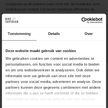
toegepast op de plekken waar winst telt: de headtube, vork,
onderbuis en cockpit. Dat levert meetbare efficiëntie op
zonder dat het ten koste gaat van het rijgevoel.
Tegelijkertijd behoudt OPEN het karakter waar het merk
bekend om staat. De vernieuwde carbon lay-up en slimme
frameconstructie zorgen voor opvallend veel comfort, vooral
Toestemming
Details
Over
aan de achterkant van de fiets. Hierdoor blijven beide
modellen comfortabel tijdens lange dagen in het zadel, zelfs
op ruwe gravelstroken.
Deze website maakt gebruik van cookies
We gebruiken cookies om content en advertenties te
personaliseren, om functies voor social media te bieden
en om ons websiteverkeer te analyseren. Ook delen we
U.P. 2.0 of U.P.PER. 2.0?
informatie over uw gebruik van onze site met onze
De OPEN U.P. 2.0 is ontwikkeld als high-performance
partners voor social media, adverteren en analyse. Deze
allrounder: snel, comfortabel en veelzijdig inzetbaar. Ideaal
partners kunnen deze gegevens combineren met andere
voor rijders die één gravelbike zoeken voor alles van snelle
informatie die u aan ze heeft verstrekt of die ze hebben
groepsritten tot avontuurlijke bikepacking-trips.
verzameld op basis van uw gebruik van hun services.
De U.P.PER. 2.0 gaat nog een stap verder. Met een extreem
laag framegewicht en een nog directer rijgedrag is dit de