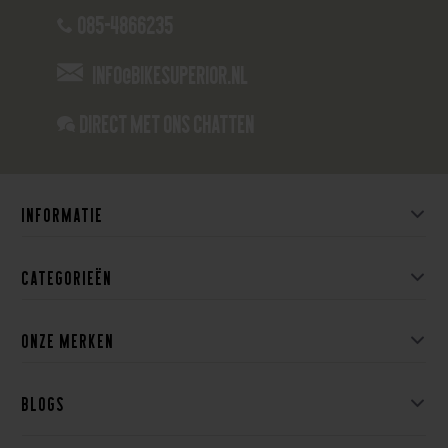
085-4866235
info@bikesuperior.nl
Direct met ons Chatten
Informatie
Categorieën
Onze merken
Blogs