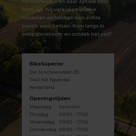
fietswinkels … en daar zijn we best
trots op. Wij verkopen unieke
modellen en hebben een échte
passie voor fietsen. Kom langs in
onze showroom en ontdek het zelf!
BikeSuperior
De Joncheerelaan 25
7441 HA Nijverdal
Nederland
Openingstijden
Maandag
Gesloten
Dinsdag
09:00 - 17:00
Woensdag
09:00 - 17:00
Donderdag
09:00 - 17:00