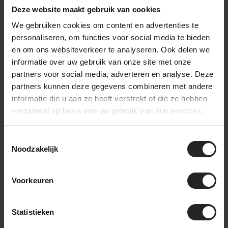
Deze website maakt gebruik van cookies
We gebruiken cookies om content en advertenties te
personaliseren, om functies voor social media te bieden
en om ons websiteverkeer te analyseren. Ook delen we
informatie over uw gebruik van onze site met onze
partners voor social media, adverteren en analyse. Deze
partners kunnen deze gegevens combineren met andere
Europese makelij
informatie die u aan ze heeft verstrekt of die ze hebben
verzameld op basis van uw gebruik van hun services.
OPEN kiest bewust voor fabricage binnen Europa. Het frame
wordt geproduceerd én gespoten in Portugal – een
Toestemmingsselectie
weloverwogen stap richting meer transparantie,
Noodzakelijk
duurzaamheid en controle over kwaliteit. Het resultaat: een
zorgvuldig vervaardigd frame met karakter.
Voorkeuren
Statistieken