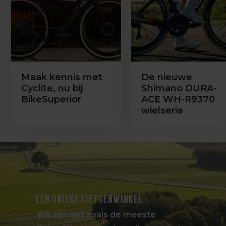
Maak kennis met
De nieuwe
Cyclite, nu bij
Shimano DURA-
BikeSuperior
ACE WH-R9370
wielserie
EEN UNIEKE FIETSENWINKEL
We zijn niet zoals de meeste