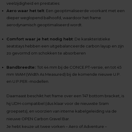
veelzijdigheid en prestaties:
Aero waar het telt
: Een geoptimaliseerde voorkant met een
dieper weglopend balhoofd, waardoor het frame
aerodynamisch geoptimaliseerd wordt.
Comfort waar je het nodig hebt
: De karakteristieke
seatstays hebben een uitgebalanceerde carbon layup en zijn
zo gevormd om schokken te absorberen
Bandbreedte:
: Tot 44 mm bij de CONCE.PT-versie, en tot 45
mm WAM (Width As Measured) bij de komende nieuwe U.P.
en U.P.PER.-modellen.
Daarnaast beschikt het frame over een T47 bottom bracket, is
hij UDH-compatibel (dus klaar voor de nieuwste Sram
groepsets), en voorzien van interne kabelgeleiding via de
nieuwe OPEN Carbon Gravel Bar.
Je hebt keuze uit twee vorken – Aero of Adventure –