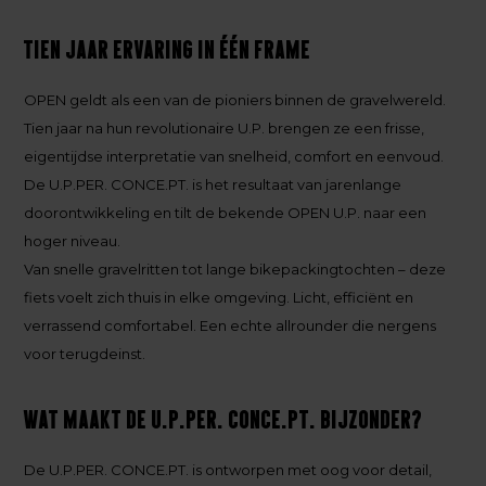
Tien jaar ervaring in één frame
OPEN geldt als een van de pioniers binnen de gravelwereld.
Tien jaar na hun revolutionaire U.P. brengen ze een frisse,
eigentijdse interpretatie van snelheid, comfort en eenvoud.
De U.P.PER. CONCE.PT. is het resultaat van jarenlange
doorontwikkeling en tilt de bekende OPEN U.P. naar een
hoger niveau.
Van snelle gravelritten tot lange bikepackingtochten – deze
fiets voelt zich thuis in elke omgeving. Licht, efficiënt en
verrassend comfortabel. Een echte allrounder die nergens
voor terugdeinst.
Wat maakt de U.P.PER. CONCE.PT. bijzonder?
De U.P.PER. CONCE.PT. is ontworpen met oog voor detail,