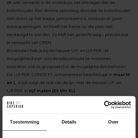
dit wél, verwerkt in de onderbuis, net iets lager dan de
bidonhouder. Een slimme oplossing: doordat de bidonhouder
niet direct op het klepje gemonteerd is, ontstaan er geen
extra spanningen, en hoeft het frame op die plek niet
verstevigd te worden. Zo blijft het gewicht laag – precies wat
je verwacht van OPEN.
Bovendien heb je bij de nieuwe U.P. en U.P.PER. de
mogelijkheid een voorderailleurmount te monteren,
waardoor ook 2x groepsets tot de mogelijkheden behoren.
De U.P.PER. CONCE.PT. is momenteel beschikbaar in
maat M
en L
. In juli volgt de rest van de lijn, met de nieuwe U.P. en
U.P.PER. in
vijf maten (XS t/m XL)
.
Toestemming
Details
Over