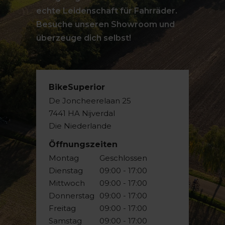
echte Leidenschaft für Fahrräder.
Besuche unseren Showroom und
überzeuge dich selbst!
BikeSuperior
De Joncheerelaan 25
7441 HA Nijverdal
Die Niederlande
Öffnungszeiten
Montag
Geschlossen
Dienstag
09:00 - 17:00
Mittwoch
09:00 - 17:00
Donnerstag
09:00 - 17:00
Freitag
09:00 - 17:00
Samstag
09:00 - 17:00