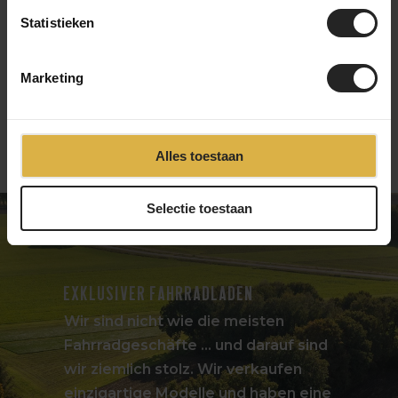
125,-
25,-
Statistieken
Marketing
1
2
3
4
Alles toestaan
Selectie toestaan
Exklusiver Fahrradladen
Wir sind nicht wie die meisten
Fahrradgeschäfte ... und darauf sind
wir ziemlich stolz. Wir verkaufen
einzigartige Modelle und haben eine