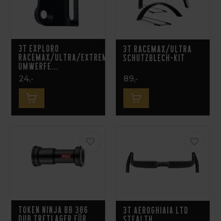
3T Exploro
3T Racemax/Ultra
Racemax/Ultra/Extrema
Schutzblech-Kit
Umwerfe...
24,-
89,-
Token Ninja BB 386
3T Aeroghiaia LTD
DUB Tretlager für
Stealth