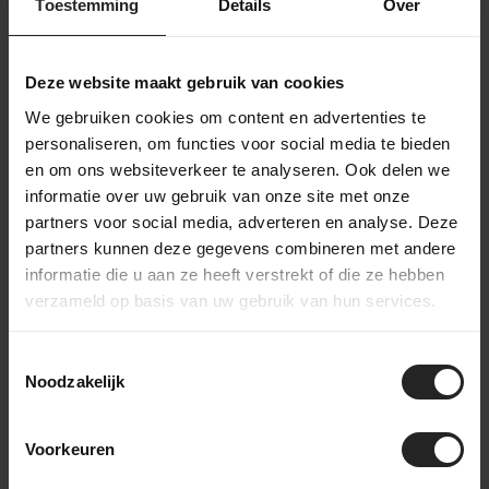
Toestemming
Details
Over
3T Exploro und
3T APTO Stealth
Deze website maakt gebruik van cookies
Strada Für
Vorbau
Steckachse 10...
We gebruiken cookies om content en advertenties te
99,-
62,-
personaliseren, om functies voor social media te bieden
en om ons websiteverkeer te analyseren. Ook delen we
informatie over uw gebruik van onze site met onze
partners voor social media, adverteren en analyse. Deze
partners kunnen deze gegevens combineren met andere
informatie die u aan ze heeft verstrekt of die ze hebben
verzameld op basis van uw gebruik van hun services.
Toestemmingsselectie
Noodzakelijk
3T Ultra/Extrema
3T Prendo
Sattelstütze
Lenkerband Schwarz
Voorkeuren