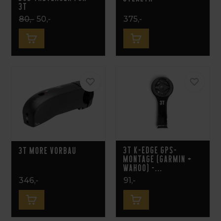
3T
80,-
50,-
375,-
3T K-EDGE GPS-
3T MORE Vorbau
Montage (Garmin +
Wahoo) -...
346,-
91,-