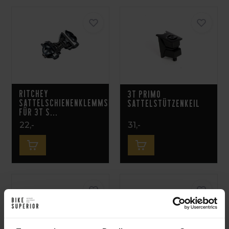
RITCHEY
3T Primo
SATTELSCHIENENKLEMMSET
Sattelstützenkeil
FÜR 3T S...
22,-
31,-