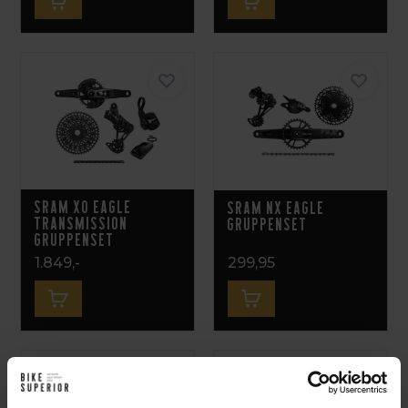
SRAM X0 Eagle
Sram NX Eagle
Transmission
Gruppenset
Gruppenset
1.849,-
299,95