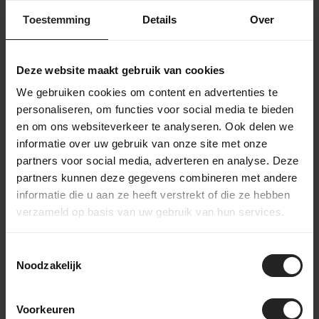
Toestemming
Details
Over
Deze website maakt gebruik van cookies
SRAM Mullet X01
Sram Force AXS 2×12
Force eTap AXS 1×12-
Scheibenbremsen
We gebruiken cookies om content en advertenties te
Gan...
Upg...
personaliseren, om functies voor social media te bieden
2.299,-
1.299,-
en om ons websiteverkeer te analyseren. Ook delen we
informatie over uw gebruik van onze site met onze
partners voor social media, adverteren en analyse. Deze
partners kunnen deze gegevens combineren met andere
informatie die u aan ze heeft verstrekt of die ze hebben
verzameld op basis van uw gebruik van hun services.
Toestemmingsselectie
Noodzakelijk
Sram Force AXS 1×12
Sram XX1 Eagle AXS
Voorkeuren