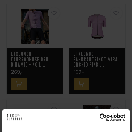
Etxeondo
Etxeondo
Fahrradhose Orhi
Fahrradtrikot Mira
Dinamic - NO L...
Orchid Pink ...
269,-
169,-