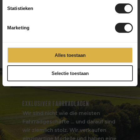
269,-
169,-
Statistieken
Marketing
1
2
3
4
5
12
Alles toestaan
Selectie toestaan
Exklusiver Fahrradladen
Wir sind nicht wie die meisten
Fahrradgeschäfte ... und darauf sind
wir ziemlich stolz. Wir verkaufen
einzigartige Modelle und haben eine