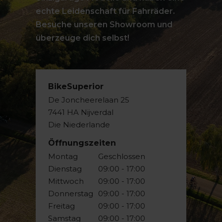
echte Leidenschaft für Fahrräder.
Besuche unseren Showroom und
überzeuge dich selbst!
BikeSuperior
De Joncheerelaan 25
7441 HA Nijverdal
Die Niederlande
Öffnungszeiten
Montag
Geschlossen
Dienstag
09:00 - 17:00
Mittwoch
09:00 - 17:00
Donnerstag
09:00 - 17:00
Freitag
09:00 - 17:00
Samstag
09:00 - 17:00