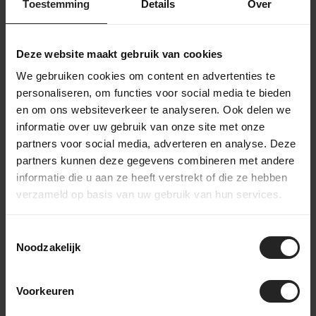
Toestemming
Details
Over
Etxeondo
Etxeondo
Deze website maakt gebruik van cookies
Fahrradtrikot Baso
Fahrradhose Olaia
- Melange Br...
Dinamic - NO ...
We gebruiken cookies om content en advertenties te
149,-
269,-
personaliseren, om functies voor social media te bieden
en om ons websiteverkeer te analyseren. Ook delen we
informatie over uw gebruik van onze site met onze
partners voor social media, adverteren en analyse. Deze
partners kunnen deze gegevens combineren met andere
informatie die u aan ze heeft verstrekt of die ze hebben
verzameld op basis van uw gebruik van hun services.
Toestemmingsselectie
Noodzakelijk
Etxeondo
Etxeondo
Fahrradhose Orhi
Fahrradtrikot Mira
Voorkeuren
Dinamic Cargo ...
Orchid Pink ...