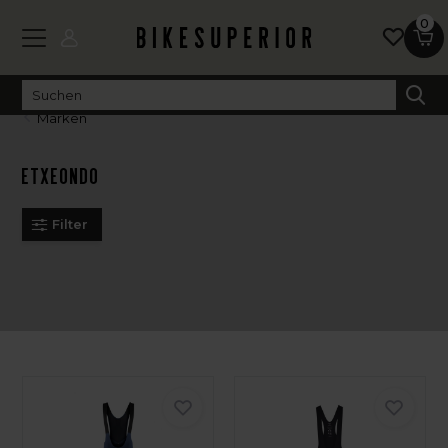
0
Marken
Etxeondo
Filter