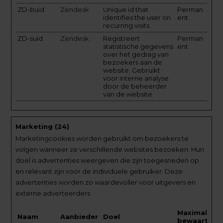
ZD-buid
Zendesk
Unique id that
Perman
identifies the user on
ent
recurring visits.
ZD-suid
Zendesk
Registreert
Perman
statistische gegevens
ent
over het gedrag van
bezoekers aan de
website. Gebruikt
voor interne analyse
door de beheerder
van de website.
Marketing (24)
Marketingcookies worden gebruikt om bezoekers te
volgen wanneer ze verschillende websites bezoeken. Hun
doel is advertenties weergeven die zijn toegesneden op
en relevant zijn voor de individuele gebruiker. Deze
advertenties worden zo waardevoller voor uitgevers en
externe adverteerders.
Maximale
Naam
Aanbieder
Doel
bewaartermi