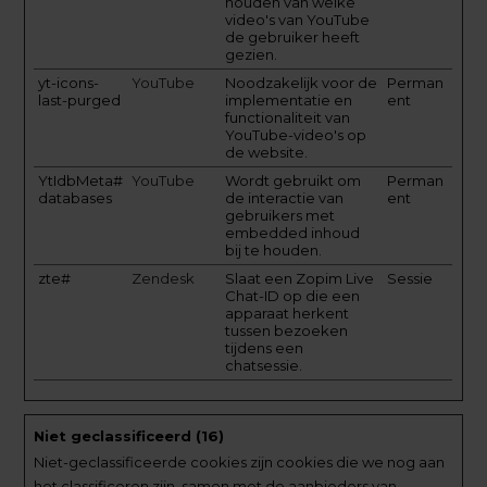
houden van welke
video's van YouTube
de gebruiker heeft
gezien.
yt-icons-
YouTube
Noodzakelijk voor de
Perman
last-purged
implementatie en
ent
functionaliteit van
YouTube-video's op
de website.
YtIdbMeta#
YouTube
Wordt gebruikt om
Perman
databases
de interactie van
ent
gebruikers met
embedded inhoud
bij te houden.
zte#
Zendesk
Slaat een Zopim Live
Sessie
Chat-ID op die een
apparaat herkent
tussen bezoeken
tijdens een
chatsessie.
Niet geclassificeerd (16)
Niet-geclassificeerde cookies zijn cookies die we nog aan
het classificeren zijn, samen met de aanbieders van