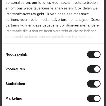
personaliseren, om functies voor social media te bieden
Google AdSense om
maande
te experimenteren
n
en om ons websiteverkeer te analyseren. Ook delen we
met de efficiëntie
informatie over uw gebruik van onze site met onze
van advertenties op
websites die hun
partners voor social media, adverteren en analyse. Deze
services gebruiken.
partners kunnen deze gegevens combineren met andere
_gcl_ls
Google
Volgt de conversie-
Perman
informatie die u aan ze heeft verstrekt of die ze hebben
rate tussen de
ent
gebruiker en de
verzameld op basis van uw gebruik van hun services.
advertentiebanners
op de website - Dit
dient om de
Toestemmingsselectie
relevantie van de
advertenties op de
Noodzakelijk
website te
optimaliseren.
_gid
Google
Gebruikt om
1 dag
Voorkeuren
gegevens naar
Google Analytics te
verzenden over het
apparaat en het
Statistieken
gedrag van de
bezoeker. Traceert
de bezoeker op
verschillende
Marketing
apparaten en
marketingkanalen.