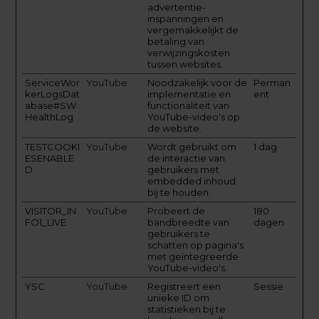
advertentie-
inspanningen en
vergemakkelijkt de
betaling van
verwijzingskosten
tussen websites.
ServiceWor
YouTube
Noodzakelijk voor de
Perman
kerLogsDat
implementatie en
ent
abase#SW
functionaliteit van
HealthLog
YouTube-video's op
de website.
TESTCOOKI
YouTube
Wordt gebruikt om
1 dag
ESENABLE
de interactie van
D
gebruikers met
embedded inhoud
bij te houden.
VISITOR_IN
YouTube
Probeert de
180
FO1_LIVE
bandbreedte van
dagen
gebruikers te
schatten op pagina's
met geïntegreerde
YouTube-video's.
YSC
YouTube
Registreert een
Sessie
unieke ID om
statistieken bij te