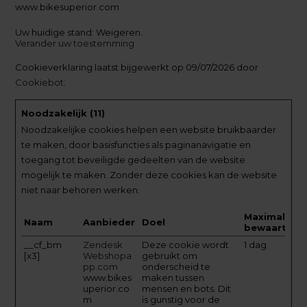
www.bikesuperior.com
Uw huidige stand: Weigeren.
Verander uw toestemming
Cookieverklaring laatst bijgewerkt op 09/07/2026 door
Cookiebot
:
Noodzakelijk (11)
Noodzakelijke cookies helpen een website bruikbaarder
te maken, door basisfuncties als paginanavigatie en
toegang tot beveiligde gedeelten van de website
mogelijk te maken. Zonder deze cookies kan de website
niet naar behoren werken.
Maximale
Naam
Aanbieder
Doel
bewaartermi
__cf_bm
Zendesk
Deze cookie wordt
1 dag
[x3]
Webshopa
gebruikt om
pp.com
onderscheid te
www.bikes
maken tussen
uperior.co
mensen en bots. Dit
m
is gunstig voor de