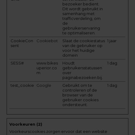
bezoeker bedient.
Dit wordt gebruikt in
samenhang met
trafficverdeling, om
de
gebruikerservaring
te optimaliseren.
CookieCon
Cookiebot
Slaat de cookiestatus
1 jaar
sent
van de gebruiker op
voor het huidige
domein
SESS#
www.bikes
Houdt
1 dag
uperior.co
gebruikersstatussen
m
over
paginabezoeken bij.
test_cookie
Google
Gebruikt om te
1 dag
controleren of de
browser van de
gebruiker cookies
ondersteunt.
Voorkeuren (2)
Voorkeurscookies zorgen ervoor dat een website