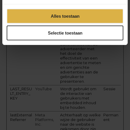
IDE
Google
Gebruikt door
400
Google DoubleClick
dagen
Alles toestaan
om de acties van de
websitegebruiker te
registreren en te
rapporteren na het
Selectie toestaan
bekijken of klikken
op een van de
advertenties van de
adverteerder met
het doel de
effectiviteit van een
advertentie te meten
en om gerichte
advertenties aan de
gebruiker te
presenteren.
LAST_RESU
YouTube
Wordt gebruikt om
Sessie
LT_ENTRY_
de interactie van
KEY
gebruikers met
embedded inhoud
bij te houden.
lastExternal
Meta
Achterhaalt op welke
Perman
Referrer
Platforms,
wijze de gebruiker
ent
Inc.
naar de website is
gekomen door zijn