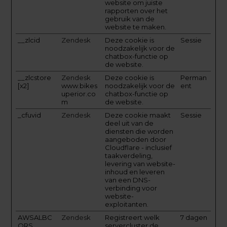
website om juiste
rapporten over het
gebruik van de
website te maken.
__zlcid
Zendesk
Deze cookie is
Sessie
noodzakelijk voor de
chatbox-functie op
de website.
__zlcstore
Zendesk
Deze cookie is
Perman
[x2]
www.bikes
noodzakelijk voor de
ent
uperior.co
chatbox-functie op
m
de website.
_cfuvid
Zendesk
Deze cookie maakt
Sessie
deel uit van de
diensten die worden
aangeboden door
Cloudflare - inclusief
taakverdeling,
levering van website-
inhoud en leveren
van een DNS-
verbinding voor
website-
exploitanten.
AWSALBC
Zendesk
Registreert welk
7 dagen
ORS
servercluster de