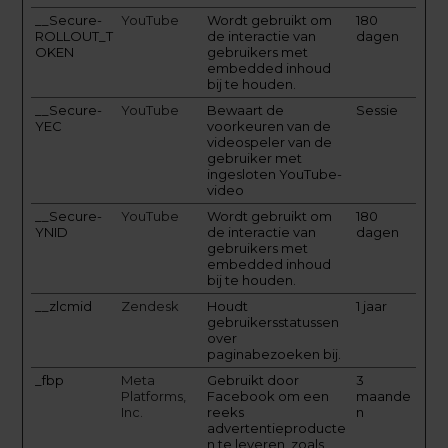
__Secure-
YouTube
Wordt gebruikt om
180
ROLLOUT_T
de interactie van
dagen
OKEN
gebruikers met
embedded inhoud
bij te houden.
__Secure-
YouTube
Bewaart de
Sessie
YEC
voorkeuren van de
videospeler van de
gebruiker met
ingesloten YouTube-
video
__Secure-
YouTube
Wordt gebruikt om
180
YNID
de interactie van
dagen
gebruikers met
embedded inhoud
bij te houden.
__zlcmid
Zendesk
Houdt
1 jaar
gebruikersstatussen
over
paginabezoeken bij.
_fbp
Meta
Gebruikt door
3
Platforms,
Facebook om een
maande
Inc.
reeks
n
advertentieproducte
n te leveren, zoals