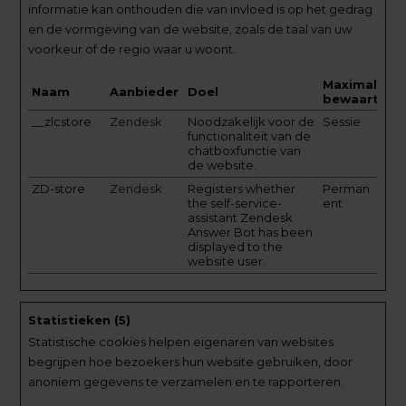
informatie kan onthouden die van invloed is op het gedrag
en de vormgeving van de website, zoals de taal van uw
voorkeur of de regio waar u woont.
Maximale
Naam
Aanbieder
Doel
bewaartermi
__zlcstore
Zendesk
Noodzakelijk voor de
Sessie
functionaliteit van de
chatboxfunctie van
de website.
ZD-store
Zendesk
Registers whether
Perman
the self-service-
ent
assistant Zendesk
Answer Bot has been
displayed to the
website user.
Statistieken (5)
Statistische cookies helpen eigenaren van websites
begrijpen hoe bezoekers hun website gebruiken, door
anoniem gegevens te verzamelen en te rapporteren.