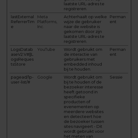
laatste URL-adres te
registreren.
lastExternal
Meta
Achterhaalt op welke
Perman
ReferrerTim
Platforms,
wijze de gebruiker
ent
e
Inc.
naar de website is
gekomen door zijn
laatste URL-adres te
registreren.
LogsDatab
YouTube
Wordt gebruikt om
Perman
aseV2:V#||L
de interactie van
ent
ogsReques
gebruikers met
tsStore
embedded inhoud
bij te houden.
pagead/1p-
Google
Wordt gebruikt om
Sessie
user-list/#
bij te houden of de
bezoeker interesse
heeft getoond in
specifieke
producten of
evenementen op
meerdere websites
en detecteert hoe
de bezoeker tussen
sites navigeert - Dit
wordt gebruikt voor
het meten van