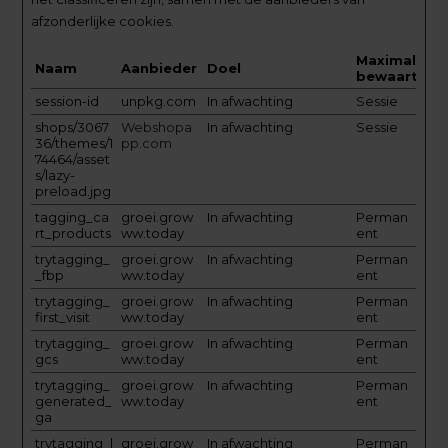
afzonderlijke cookies.
Maximale
Naam
Aanbieder
Doel
bewaartermi
session-id
unpkg.com
In afwachting
Sessie
shops/3067
Webshopa
In afwachting
Sessie
36/themes/1
pp.com
74464/asset
s/lazy-
preload.jpg
tagging_ca
groei.grow
In afwachting
Perman
rt_products
ww.today
ent
trytagging_
groei.grow
In afwachting
Perman
_fbp
ww.today
ent
trytagging_
groei.grow
In afwachting
Perman
first_visit
ww.today
ent
trytagging_
groei.grow
In afwachting
Perman
gcs
ww.today
ent
trytagging_
groei.grow
In afwachting
Perman
generated_
ww.today
ent
ga
trytagging_l
groei.grow
In afwachting
Perman