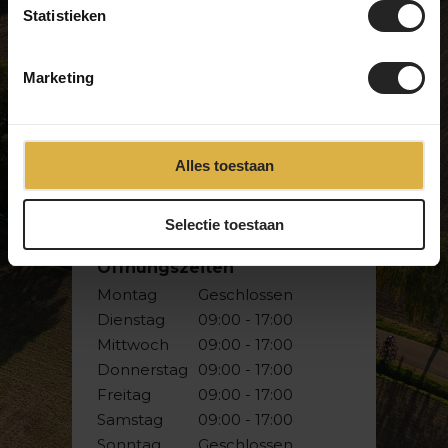
echte Leidenschaft für Fahrräder.
Statistieken
Besuche unseren Showroom und
überzeuge dich selbst!
Marketing
BikeSuperior
Alles toestaan
De Joncheerelaan 25
7441 HA Nijverdal
Selectie toestaan
Die Niederlande
Öffnungszeiten
Montag
Geschlossen
Dienstag
09:00 - 17:00
Mittwoch
09:00 - 17:00
Donnerstag
09:00 - 17:00
Freitag
09:00 - 17:00
Samstag
09:00 - 17:00
Sonntag
Geschlossen