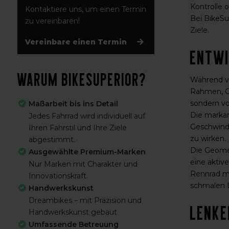
Kontrolle o
Kontaktiere uns, um einen Termin
Bei BikeSu
zu vereinbaren!
Ziele.
Vereinbare einen Termin
Entwi
Warum BikeSuperior?
Während vi
Rahmen, Ga
sondern vo
Maßarbeit bis ins Detail
Die markan
Jedes Fahrrad wird individuell auf
Geschwindi
Ihren Fahrstil und Ihre Ziele
zu wirken.
abgestimmt.
Die Geomet
Ausgewählte Premium-Marken
eine aktiv
Nur Marken mit Charakter und
Rennrad mi
Innovationskraft.
schmalen L
Handwerkskunst
Dreambikes – mit Präzision und
Lenke
Handwerkskunst gebaut
Umfassende Betreuung