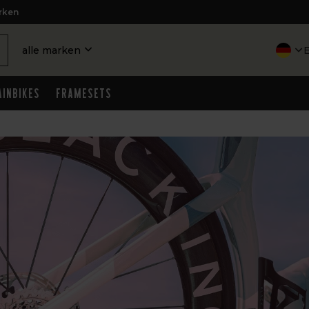
rken
alle marken
inbikes
Framesets