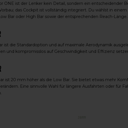
r ONE ist der Lenker kein Detail, sondern ein entscheidender Be
Vorbau; das Cockpit ist vollständig integriert. Du wählst in eine
Low Bar oder High Bar sowie der entsprechenden Reach-Länge.
r
r ist die Standardoption und auf maximale Aerodynamik ausgelegt. 
en und kompromisslos auf Geschwindigkeit und Effizienz setze
r
ar ist 20 mm höher als die Low Bar. Sie bietet etwas mehr Komf
erändern. Eine sinnvolle Wahl für längere Ausfahrten oder für F
.