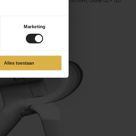
baulängen entsprechen: Größe 01 = 110 mm, Größe 02 = 120
Marketing
Alles toestaan