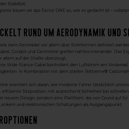
der Stabilität.
perior bauen wir das Factor ONE so, wie es gedacht ist – vollstän
ckelt rund um Aerodynamik und S
ele Aero-Rennräder vor allem über Rohrformen definiert werde
bel, Cockpit und Geometrie greifen nahtlos ineinander. Das Ergeb
r allem auf der Straße überzeugt.
te Wide-Stance-Gabel kontrolliert den Luftstrom am Vorderrad un
gkeiten. In Kombination mit dem steifen TeXtreme® Carbonrahm
rie orientiert sich daran, wie moderne Fahrer tatsächlich unter
e, effiziente Sitzposition, mit ausreichend Sicherheit bei schnel
t neuem Design, sondern eine Plattform, die von Grund auf für
enkern und elektronischen Schaltungen als Ausgangspunkt.
roptionen