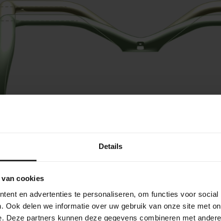
breite
Details
t hat eine feste Lenkerbreite von 38 cm. Diese kompakte Breite
uent auf eine moderne, aerodynamische Front ausgelegt.
 van cookies
ent en advertenties te personaliseren, om functies voor social
tgröße
. Ook delen we informatie over uw gebruik van onze site met on
e. Deze partners kunnen deze gegevens combineren met andere i