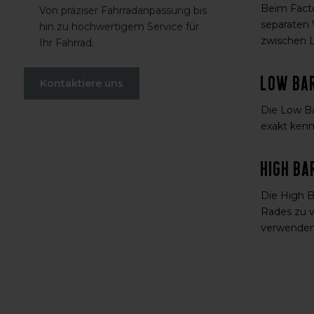
Beim Facto
Von präziser Fahrradanpassung bis
separaten 
hin zu hochwertigem Service für
zwischen 
Ihr Fahrrad.
Low Ba
Kontaktiere uns
Die Low Ba
exakt kenn
High Ba
Die High B
Rades zu v
verwenden