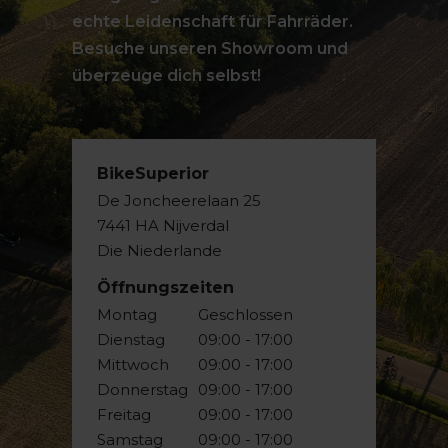
echte Leidenschaft für Fahrräder.
Besuche unseren Showroom und
überzeuge dich selbst!
BikeSuperior
De Joncheerelaan 25
7441 HA Nijverdal
Die Niederlande
Öffnungszeiten
Montag
Geschlossen
Dienstag
09:00 - 17:00
Mittwoch
09:00 - 17:00
Donnerstag
09:00 - 17:00
Freitag
09:00 - 17:00
Samstag
09:00 - 17:00