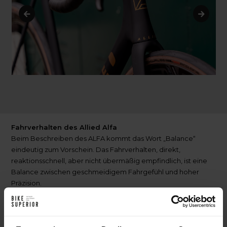
Fahrverhalten des Allied Alfa
Beim Beschreiben des ALFA kommt das Wort „Balance“
eindeutig zum Vorschein. Das Fahrverhalten, direkt,
reaktionsschnell, aber nicht übermäßig empfindlich, ist eine
Balance zwischen geschmeidigem Fahrgefühl und hoher
Präzision.
Als Rennrad übersetzt es effizient Watt in Leistung, während
die Form des Rahmens und die Carbon-Lage den Effekt von
Resonanz verringern. Der Rahmen bietet Stabilität bei