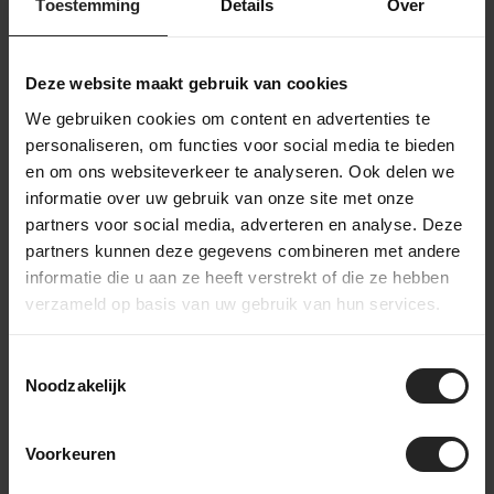
wechselnden Bedingungen. Die Linien des Rahmens zeigen
Toestemming
Details
Over
ein zeitloses, klassisches Silhouette, das an das goldene
Zeitalter des Radsports erinnert.
Ist es ein ultraleichtes Kletterrad? Zweifellos. Auch ein
Deze website maakt gebruik van cookies
effizientes Aerorad? Absolut. Die Entwicklung des Allied Alfa
We gebruiken cookies om content en advertenties te
erstreckte sich über mehr als zwei Jahre, ein Beweis für den
personaliseren, om functies voor social media te bieden
Streben von Allied nach Perfektion in allen oben genannten
en om ons websiteverkeer te analyseren. Ook delen we
Kategorien. Die überzeugenden Ergebnisse sprechen für
sich.
informatie over uw gebruik van onze site met onze
partners voor social media, adverteren en analyse. Deze
Allied Alfa Kenmerken
partners kunnen deze gegevens combineren met andere
informatie die u aan ze heeft verstrekt of die ze hebben
Frame
verzameld op basis van uw gebruik van hun services.
Material
Carbon
Geometrie
Road
Gabelmaterial
Carbon
Toestemmingsselectie
Interne Bremsleitungführung durch den Alfa-
Besonderheiten
Vorbau
Noodzakelijk
Reifenfreiheit
700c x 32mm
Antrieb
Sram Force/Red AXS oder Shimano
Voorkeuren
Gruppen
Ultegra/Dura Ace Di2
Kurbelsatz
1x oder 2x Optionen