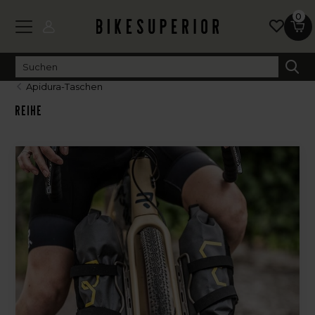
0
Apidura-Taschen
Reihe