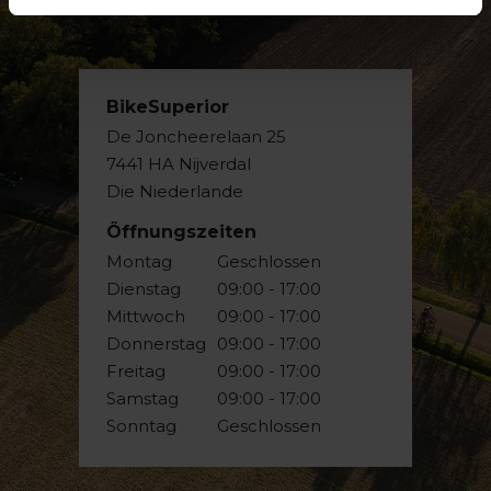
BikeSuperior
De Joncheerelaan 25
7441 HA Nijverdal
Die Niederlande
Öffnungszeiten
Montag
Geschlossen
Dienstag
09:00 - 17:00
Mittwoch
09:00 - 17:00
Donnerstag
09:00 - 17:00
Freitag
09:00 - 17:00
Samstag
09:00 - 17:00
Sonntag
Geschlossen