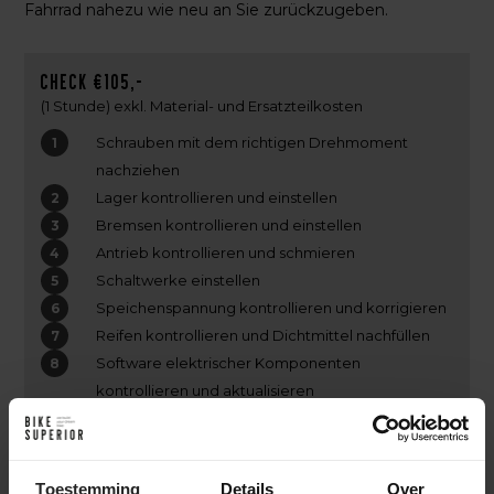
Fahrrad nahezu wie neu an Sie zurückzugeben.
Check €105,-
(1 Stunde) exkl. Material- und Ersatzteilkosten
Schrauben mit dem richtigen Drehmoment
nachziehen
Lager kontrollieren und einstellen
Bremsen kontrollieren und einstellen
Antrieb kontrollieren und schmieren
Schaltwerke einstellen
Speichenspannung kontrollieren und korrigieren
Reifen kontrollieren und Dichtmittel nachfüllen
Software elektrischer Komponenten
kontrollieren und aktualisieren
Optionen
Fahrradwäsche inklusive Reinigung des Antriebs
Toestemming
Details
Over
Federgabel-/Dämpferservice