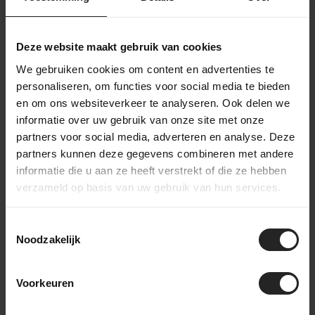
Ceramicspeed-Service
Termin vereinbaren
Deze website maakt gebruik van cookies
We gebruiken cookies om content en advertenties te
personaliseren, om functies voor social media te bieden
Wartungsservice €210,-
en om ons websiteverkeer te analyseren. Ook delen we
(2 Stunden) exkl. Material- und Ersatzteilkosten
informatie over uw gebruik van onze site met onze
partners voor social media, adverteren en analyse. Deze
Schrauben mit dem richtigen Drehmoment
partners kunnen deze gegevens combineren met andere
nachziehen
informatie die u aan ze heeft verstrekt of die ze hebben
Steuersatzlager reinigen, fetten und einstellen
verzameld op basis van uw gebruik van hun services.
Sattelstütze reinigen und mit Carbonpaste
behandeln
Toestemmingsselectie
Bremskolben reinigen und einstellen
Noodzakelijk
Tretlager reinigen, fetten und einstellen
Antrieb kontrollieren und schmieren
Schaltwerke einstellen
Voorkeuren
Pedale mit Montagepaste versehen