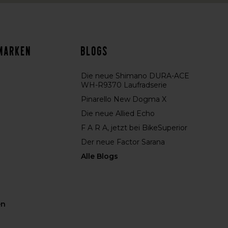
Marken
Blogs
Die neue Shimano DURA-ACE
WH-R9370 Laufradserie
Pinarello New Dogma X
Die neue Allied Echo
F A R A, jetzt bei BikeSuperior
Der neue Factor Sarana
Alle Blogs
en