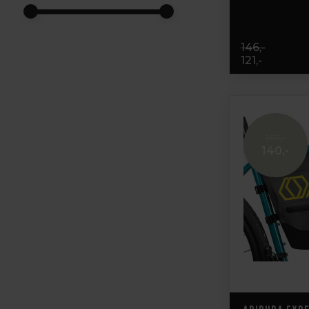
146,-
121,-
167,-
140,-