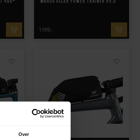
rt 400+
Wahoo KICKR Power Trainer V5.0
1.199,-
Over