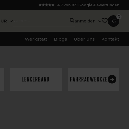
4,7 von 169 Google-Bewertungen
0
EUR
anmelden
Werkstatt
Blogs
Über uns
Kontakt
Lenkerband
Fahrradwerkzeuge
F