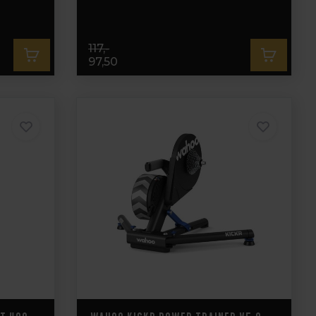
117,-
97,50