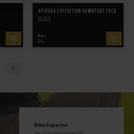
Apidura Expedition Downtube Pack
(1,2L)
64,-
54,-
BikeSuperior
De Joncheerelaan 25