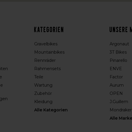
Kategorien
Unsere 
Gravelbikes
Argonaut
Mountainbikes
3T Bikes
Rennräder
Pinarello
iten
Rahmensets
ENVE
e
Teile
Factor
ie
Wartung
Aurum
Zubehör
OPEN
ngen
Kleidung
J.Guillem
Alle Kategorien
Mondraker
Alle Mark