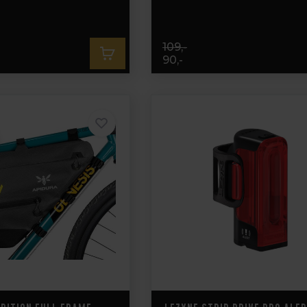
109,-
90,-