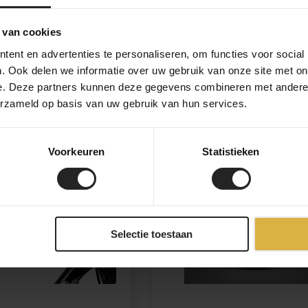
dition Fork Pack (3L)
Apidura Racing Long Top Tu
(2L)
 van cookies
ent en advertenties te personaliseren, om functies voor social
. Ook delen we informatie over uw gebruik van onze site met on
91,-
e. Deze partners kunnen deze gegevens combineren met andere i
erzameld op basis van uw gebruik van hun services.
Voorkeuren
Statistieken
Selectie toestaan