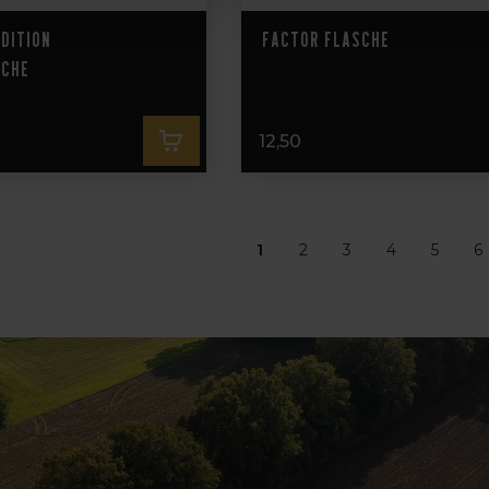
edition
Factor Flasche
sche
12,50
1
2
3
4
5
6