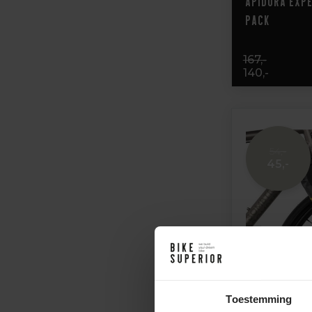
Apidura Expe
Pack
167,-
140,-
54,-
45,-
Toestemming