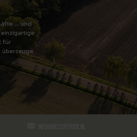
fte ... und
 einzigartige
 für
d überzeuge
info@bikesuperior.nl