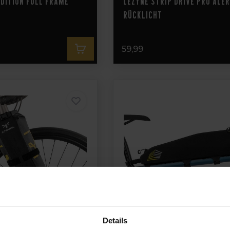
dition Full Frame
Lezyne Strip Drive Pro Ale
Rücklicht
59,99
Details