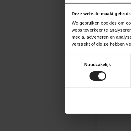
Apidura Expe
Deze website maakt gebruik
We gebruiken cookies om cont
54,-
websiteverkeer te analyseren
45,-
media, adverteren en analys
verstrekt of die ze hebben v
Toestemmingsselectie
Noodzakelijk
51,-
42,50