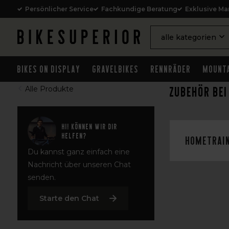
Persönlicher Service
Fachkundige Beratung
Exklusive Ma
alle kategorien
Bikes on Display
Gravelbikes
Rennräder
Mounta
Zubehör bei
Alle Produkte
Hi! Können wir dir
helfen?
Hometrai
Du kannst ganz einfach eine
Nachricht über unseren Chat
senden.
Starte den Chat