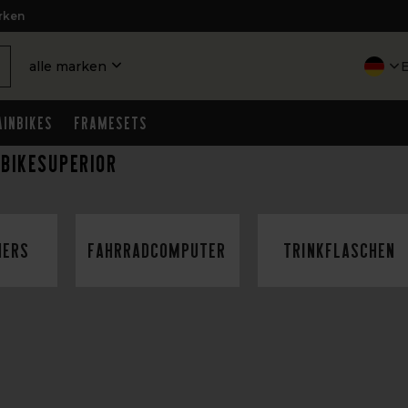
rken
alle marken
inbikes
Framesets
 BikeSuperior
ners
Fahrradcomputer
Trinkflaschen