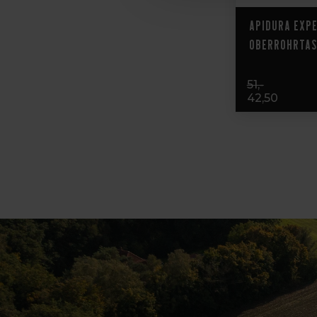
Apidura Exp
Oberrohrta
51,-
42,50