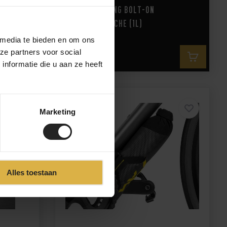
be Pack
Apidura Racing Bolt-On
Oberrohrtasche (1L)
 media te bieden en om ons
ze partners voor social
69,-
nformatie die u aan ze heeft
Marketing
64,-
54,-
Alles toestaan