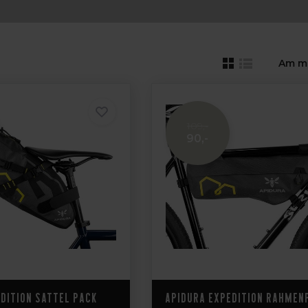
Am m
109,-
90,-
dition Sattel pack
Apidura Expedition Rahmen