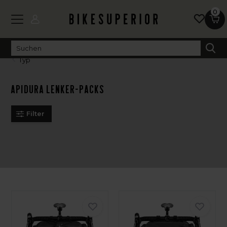
0
Typ
Apidura Lenker-Packs
Filter