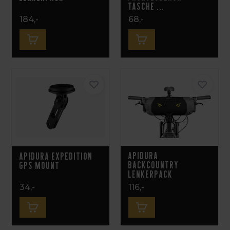
Tasche ...
184,-
68,-
Apidura
Apidura Expedition
Backcountry
GPS Mount
Lenkerpack
34,-
116,-