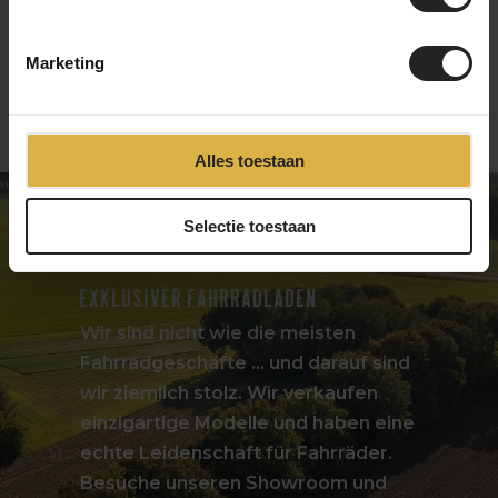
Marketing
Alles toestaan
Selectie toestaan
Exklusiver Fahrradladen
Wir sind nicht wie die meisten
Fahrradgeschäfte ... und darauf sind
wir ziemlich stolz. Wir verkaufen
einzigartige Modelle und haben eine
echte Leidenschaft für Fahrräder.
Besuche unseren Showroom und