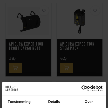
Apidura Expedition
Apidura Expedition
Front Cargo Netz
Stem Pack
38,-
62,-
Toestemming
Details
Over