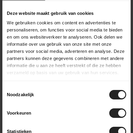
Deze website maakt gebruik van cookies
Apidura
Apidura Racing
Backcountry
We gebruiken cookies om content en advertenties te
Aerobar Pack 2,5 L
Zubehör Tasche
personaliseren, om functies voor social media te bieden
112,-
65,-
en om ons websiteverkeer te analyseren. Ook delen we
informatie over uw gebruik van onze site met onze
partners voor social media, adverteren en analyse. Deze
partners kunnen deze gegevens combineren met andere
informatie die u aan ze heeft verstrekt of die ze hebben
verzameld op basis van uw gebruik van hun services.
Toestemmingsselectie
Noodzakelijk
Voorkeuren
Apidura Expedition
Zubehörhalter
Statistieken
20,-