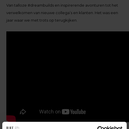
Van talloze #dreambuilds en inspirerende avonturen tot het
verwelkomen van nieuwe collega’s en klanten. Het was een
jaar waar we met trots op terugkijken.