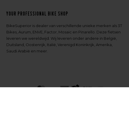
Your professional bike shop
BikeSuperior is dealer van verschillende unieke merken als 3T
Bikes, Aurum, ENVE, Factor, Mosaic en Pinarello. Deze fietsen
leveren we wereldwijd. Wij leveren onder andere in België,
Duitsland, Oostenrijk, Italië, Verenigd Koninkrijk, Amerika,
Saudi Arabië en meer.