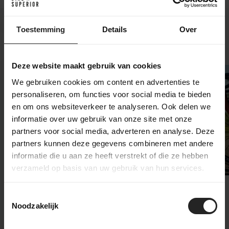
Toestemming
Details
Over
Recente artikelen
Deze website maakt gebruik van cookies
We gebruiken cookies om content en advertenties te
personaliseren, om functies voor social media te bieden
en om ons websiteverkeer te analyseren. Ook delen we
informatie over uw gebruik van onze site met onze
partners voor social media, adverteren en analyse. Deze
partners kunnen deze gegevens combineren met andere
informatie die u aan ze heeft verstrekt of die ze hebben
verzameld op basis van uw gebruik van hun services.
Maak kennis met
De nieuwe
Toestemmingsselectie
Cyclite, nu bij
Shimano DURA-
Noodzakelijk
BikeSuperior
ACE WH-R9370
wielserie