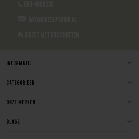
085-4866235
info@bikesuperior.nl
Direct met ons Chatten
Informatie
Categorieën
Onze merken
Blogs