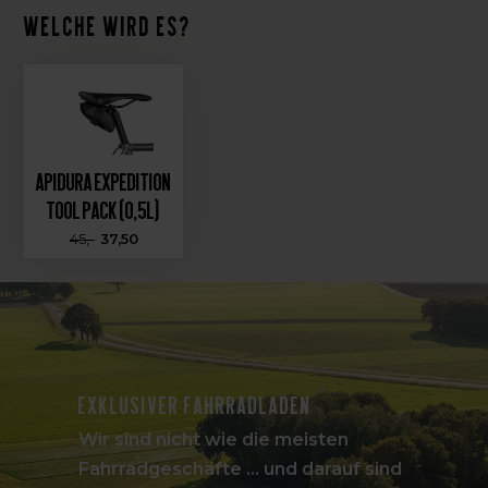
Welche wird es?
Apidura Expedition
Tool Pack (0,5L)
45,-
37,50
Exklusiver Fahrradladen
Wir sind nicht wie die meisten
Fahrradgeschäfte ... und darauf sind