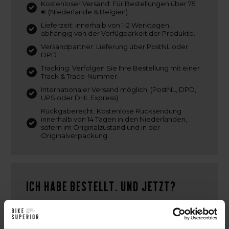
Kostenloser Versand: Für Bestellungen über 75
€ (Niederlande & Belgien)
Lieferzeit: Innerhalb von 1-2 Werktagen,
abhängig von der Verfügbarkeit der Produkte.
Versandpartner: Lieferung über PostNL oder
DPD.
Tracking: Verfolgen Sie Ihre Bestellung mit einer
Track & Trace-Nummer.
Internationaler Versand möglich. (PostNL, DPD,
UPS oder DHL Express)
Rückgaberecht: Kostenlose Rücksendung
innerhalb von 14 Tagen in den Niederlanden,
sofern im Originalzustand und in der
Originalverpackung.
Ich habe bestellt. Und jetzt?
Nach deiner Online-Bestellung bei BikeSuperior
legen wir direkt los. Wir bestätigen deine Bestellung
per E-Mail und beginnen mit dem Sammeln der