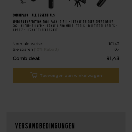
Combipack - All essentials
Apidura Expedition Tool Pack (0,5L) +
Lezyne Trigger Speed Drive
CO2 - Kleur: Zilver
+
Lezyne V Pro Multi-Tools - Multitool Opties :
V Pro 7
+
Lezyne Tubeless Kit
Normalerweise:
101,43
Sie sparen
(10% Rabatt)
10,-
Combideal:
91,43
Toevoegen aan winkelwagen
Versandbedingungen