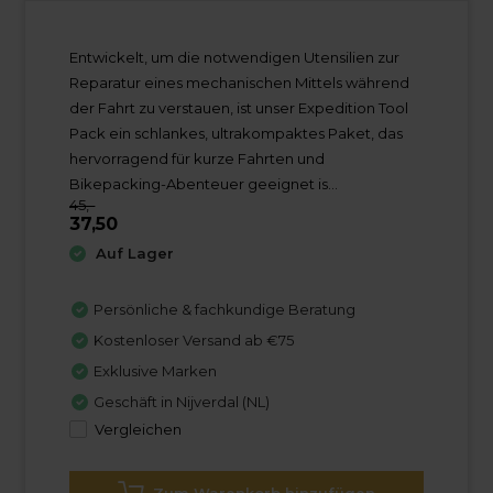
Entwickelt, um die notwendigen Utensilien zur
Reparatur eines mechanischen Mittels während
der Fahrt zu verstauen, ist unser Expedition Tool
Pack ein schlankes, ultrakompaktes Paket, das
hervorragend für kurze Fahrten und
Bikepacking-Abenteuer geeignet is...
45,-
37,50
Auf Lager
Persönliche & fachkundige Beratung
Kostenloser Versand ab €75
Exklusive Marken
Geschäft in Nijverdal (NL)
Vergleichen
Zum Warenkorb hinzufügen