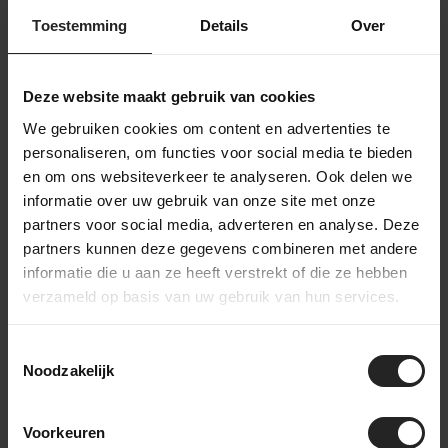
ausgewählten Produkte. Sobald alles bereit ist,
Toestemming
Details
Over
montieren wir gegebenenfalls das Fahrrad oder die
Teile. Danach wird deine Bestellung sorgfältig
verpackt und versendet. Du erhältst einen Track &
Deze website maakt gebruik van cookies
Trace-Code, um die Lieferung zu verfolgen. Hast du
dich für einen individuellen Aufbau entschieden?
We gebruiken cookies om content en advertenties te
Dann halten wir dich über den gesamten
personaliseren, om functies voor social media te bieden
Aufbauprozess auf dem Laufenden – von der
en om ons websiteverkeer te analyseren. Ook delen we
Rahmenselektion bis zur Endmontage – damit du
informatie over uw gebruik van onze site met onze
genau weißt, wann dein einzigartiges Fahrrad fertig
partners voor social media, adverteren en analyse. Deze
ist.
partners kunnen deze gegevens combineren met andere
informatie die u aan ze heeft verstrekt of die ze hebben
verzameld op basis van uw gebruik van hun services.
Toestemmingsselectie
Noodzakelijk
Hinter den Kulissen bei BikeSuperior
Der Lieferprozess
Voorkeuren
Nach deiner Bestellung sammelt unser Lagerteam alle