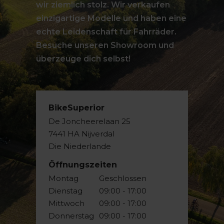
wir ziemlich stolz. Wir verkaufen
einzigartige Modelle und haben eine
echte Leidenschaft für Fahrräder.
Besuche unseren Showroom und
überzeuge dich selbst!
BikeSuperior
De Joncheerelaan 25
7441 HA Nijverdal
Die Niederlande
Öffnungszeiten
Montag
Geschlossen
Dienstag
09:00 - 17:00
Mittwoch
09:00 - 17:00
Donnerstag
09:00 - 17:00