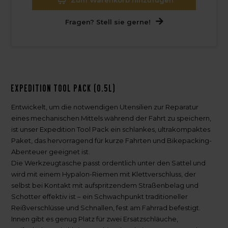
Fragen? Stell sie gerne!
Expedition Tool Pack (0.5L)
Entwickelt, um die notwendigen Utensilien zur Reparatur
eines mechanischen Mittels während der Fahrt zu speichern,
ist unser Expedition Tool Pack ein schlankes, ultrakompaktes
Paket, das hervorragend für kurze Fahrten und Bikepacking-
Abenteuer geeignet ist.
Die Werkzeugtasche passt ordentlich unter den Sattel und
wird mit einem Hypalon-Riemen mit Klettverschluss, der
selbst bei Kontakt mit aufspritzendem Straßenbelag und
Schotter effektiv ist – ein Schwachpunkt traditioneller
Reißverschlüsse und Schnallen, fest am Fahrrad befestigt.
Innen gibt es genug Platz für zwei Ersatzschläuche,