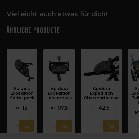
Vielleicht auch etwas für dich!
Ähnliche Produkte
Apidura
Apidura
Apidura
A
Expedition
Expedition
Expedition
Exp
Sattel pack
Lenkerpack
Oberrohrtasche
Ful
121
97.5
42.5
146
117
51
16