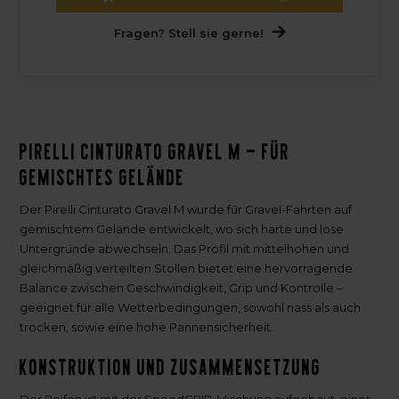
Fragen? Stell sie gerne!
Pirelli Cinturato Gravel M – für
gemischtes Gelände
Der Pirelli Cinturato Gravel M wurde für Gravel-Fahrten auf
gemischtem Gelände entwickelt, wo sich harte und lose
Untergründe abwechseln. Das Profil mit mittelhohen und
gleichmäßig verteilten Stollen bietet eine hervorragende
Balance zwischen Geschwindigkeit, Grip und Kontrolle –
geeignet für alle Wetterbedingungen, sowohl nass als auch
trocken, sowie eine hohe Pannensicherheit.
Konstruktion und Zusammensetzung
Der Reifen ist mit der SpeedGRIP-Mischung aufgebaut, einer