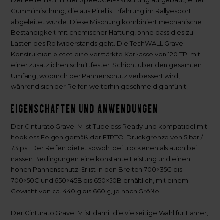
Gummimischung, die aus Pirellis Erfahrung im Rallyesport
abgeleitet wurde. Diese Mischung kombiniert mechanische
Beständigkeit mit chemischer Haftung, ohne dass dies zu
Lasten des Rollwiderstands geht. Die TechWALL Gravel-
Konstruktion bietet eine verstärkte Karkasse von 120 TPI mit
einer zusätzlichen schnittfesten Schicht über den gesamten
Umfang, wodurch der Pannenschutz verbessert wird,
während sich der Reifen weiterhin geschmeidig anfühlt.
Eigenschaften und Anwendungen
Der Cinturato Gravel M ist Tubeless Ready und kompatibel mit
hookless Felgen gemäß der ETRTO-Druckgrenze von 5 bar /
73 psi. Der Reifen bietet sowohl bei trockenen als auch bei
nassen Bedingungen eine konstante Leistung und einen
hohen Pannenschutz. Er ist in den Breiten 700×35C bis
700×50C und 650×45B bis 650×50B erhältlich, mit einem
Gewicht von ca. 440 g bis 660 g, je nach Größe.
Der Cinturato Gravel M ist damit die vielseitige Wahl für Fahrer,