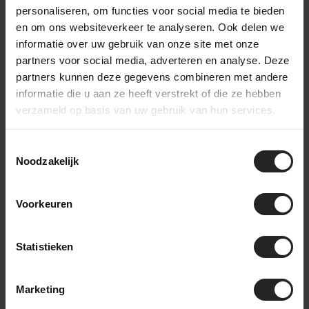
personaliseren, om functies voor social media te bieden
en om ons websiteverkeer te analyseren. Ook delen we
informatie over uw gebruik van onze site met onze
partners voor social media, adverteren en analyse. Deze
Hinter den Kulissen bei BikeSuperior
partners kunnen deze gegevens combineren met andere
Der Lieferprozess
informatie die u aan ze heeft verstrekt of die ze hebben
verzameld op basis van uw gebruik van hun services.
Nach deiner Bestellung sammelt unser Lagerteam alle
benötigten Teile und bereitet sie für die Werkstatt vor. In der
Toestemmingsselectie
Werkstatt wird das Fahrrad komplett montiert und gründlich
Noodzakelijk
getestet. Danach geht das Fahrrad zur Verpackungsstation im
Lager, wo es sorgfältig eingepackt wird. Zubehör wird der
Box hinzugefügt, bevor das Fahrrad an einen Bestimmungsort
Voorkeuren
in den Niederlanden oder weltweit versendet wird. So stellen
wir sicher, dass dein Fahrrad sicher und vollständig ankommt.
Statistieken
Marketing
Sieh dir unser Video an