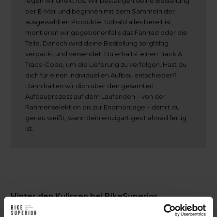
legen wir direkt los. Wir bestätigen deine Bestellung
per E-Mail und beginnen mit dem Sammeln der
ausgewählten Produkte. Sobald alles bereit ist,
montieren wir gegebenenfalls das Fahrrad oder die
Teile. Danach wird deine Bestellung sorgfältig
verpackt und versendet. Du erhältst einen Track &
Trace-Code, um die Lieferung zu verfolgen. Hast du
dich für einen individuellen Aufbau entschieden?
Dann halten wir dich über den gesamten
Aufbauprozess auf dem Laufenden – von der
Rahmenselektion bis zur Endmontage – damit du
genau weißt, wann dein einzigartiges Fahrrad fertig
ist.
Hinter den Kulissen bei BikeSuperior
Der Lieferprozess