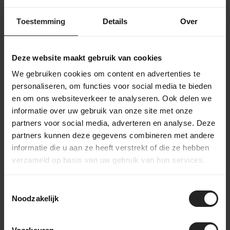
Nach deiner Bestellung sammelt unser Lagerteam alle
Toestemming
Details
Over
benötigten Teile und bereitet sie für die Werkstatt vor. In der
Werkstatt wird das Fahrrad komplett montiert und gründlich
getestet. Danach geht das Fahrrad zur Verpackungsstation im
Deze website maakt gebruik van cookies
Lager, wo es sorgfältig eingepackt wird. Zubehör wird der
Box hinzugefügt, bevor das Fahrrad an einen Bestimmungsort
We gebruiken cookies om content en advertenties te
in den Niederlanden oder weltweit versendet wird. So stellen
personaliseren, om functies voor social media te bieden
wir sicher, dass dein Fahrrad sicher und vollständig ankommt.
en om ons websiteverkeer te analyseren. Ook delen we
informatie over uw gebruik van onze site met onze
partners voor social media, adverteren en analyse. Deze
partners kunnen deze gegevens combineren met andere
informatie die u aan ze heeft verstrekt of die ze hebben
Sieh dir unser Video an
verzameld op basis van uw gebruik van hun services.
Toestemmingsselectie
Noodzakelijk