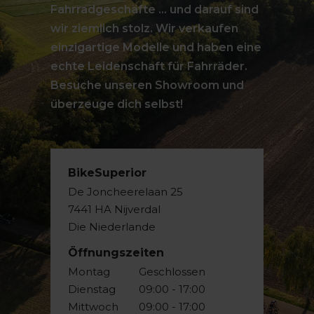
Fahrradgeschäfte ... und darauf sind
wir ziemlich stolz. Wir verkaufen
einzigartige Modelle und haben eine
echte Leidenschaft für Fahrräder.
Besuche unseren Showroom und
überzeuge dich selbst!
BikeSuperior
De Joncheerelaan 25
7441 HA Nijverdal
Die Niederlande
Öffnungszeiten
Montag
Geschlossen
Dienstag
09:00 - 17:00
Mittwoch
09:00 - 17:00