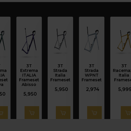
T
3T
3T
3T
3T
ema
Extrema
Strada
Strada
Racema
IA
ITALIA
Italia
WPNT
Italia
eset
Frameset
Frameset
Frameset
Frames
va
Abisso
5,950
2,974
5,99
950
5,950