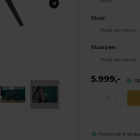
Stuur:
Stuurpen:
5.999,-
Op
+1
-
+
Persoonlijk & desk