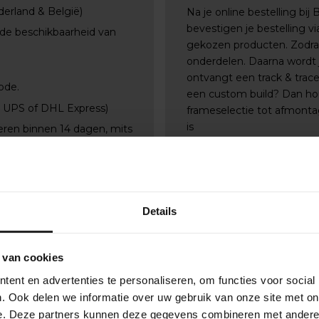
derland & België)
Na je online bestelling bij
bevestigen je bestelling 
 de beschikbaarheid van
gekozen producten. Zodra a
onderdelen. Daarna wordt j
ontvangt een track & trac
ode.
een custom build? Dan ho
, UPS of DHL Express)
frameselectie tot afmontag
is
eren binnen 14 dagen, mits
Details
 van cookies
ent en advertenties te personaliseren, om functies voor social
. Ook delen we informatie over uw gebruik van onze site met on
e. Deze partners kunnen deze gegevens combineren met andere i