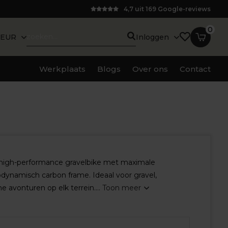
4,7 uit 169 Google-reviews
0
EUR
Inloggen
Werkplaats
Blogs
Over ons
Contact
 high-performance gravelbike met maximale
dynamisch carbon frame. Ideaal voor gravel,
 avonturen op elk terrein....
Toon meer