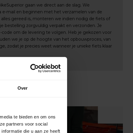
 BikeSuperior gaan we direct aan de slag. We
via e-mail en beginnen met het verzamelen van de
lles gereed is, monteren we indien nodig de fiets of
e bestelling zorgvuldig verpakt en verzonden. Je
e-code om de levering te volgen. Heb je gekozen voor
uden we je op de hoogte van het opbouwproces, van
e, zodat je precies weet wanneer je unieke fiets klaar
Over
 media te bieden en om ons
ze partners voor social
nformatie die u aan ze heeft