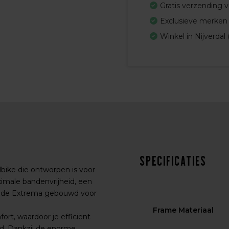
Gratis verzending 
Exclusieve merken
Winkel in Nijverdal 
Specificaties
bike die ontworpen is voor
ximale bandenvrijheid, een
s de Extrema gebouwd voor
Frame Materiaal
ort, waardoor je efficiënt
ond. Dankzij de enorme