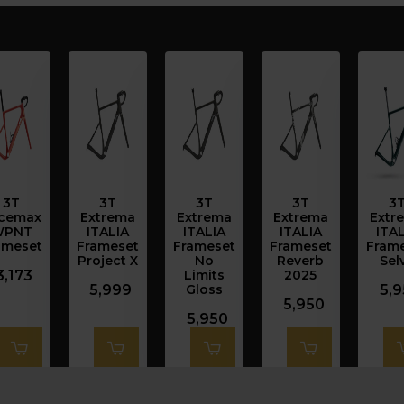
3T
3T
3T
3T
3
cemax
Extrema
Extrema
Extrema
Extr
WPNT
ITALIA
ITALIA
ITALIA
ITAL
ameset
Frameset
Frameset
Frameset
Fram
Project X
No
Reverb
Sel
3,173
Limits
2025
5,999
Gloss
5,
5,950
5,950