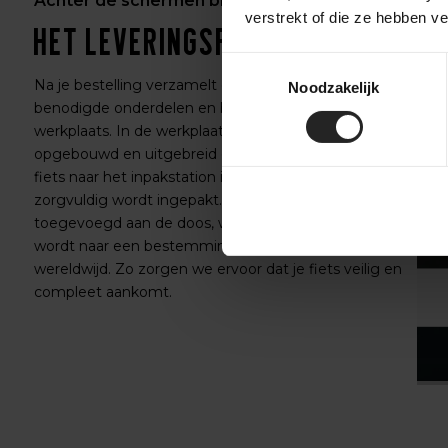
Achter de schermen bij BikeSuperior
verstrekt of die ze hebben v
Het leveringsproces
Toestemmingsselectie
Na je bestelling verzamelt ons magazijnteam alle
Noodzakelijk
benodigde onderdelen en bereidt ze voor op de
werkplaats. In de werkplaats wordt de fiets volledig
opgebouwd en uitgebreid getest. Daarna gaat de
fiets naar het inpakstation in het magazijn, waar hij
zorgvuldig wordt ingepakt. Accessoires worden
toegevoegd aan de doos, waarna de fiets verzonden
wordt naar een bestemming in Nederland of
wereldwijd. Zo zorgen we ervoor dat je fiets veilig en
compleet aankomt.
‹
›