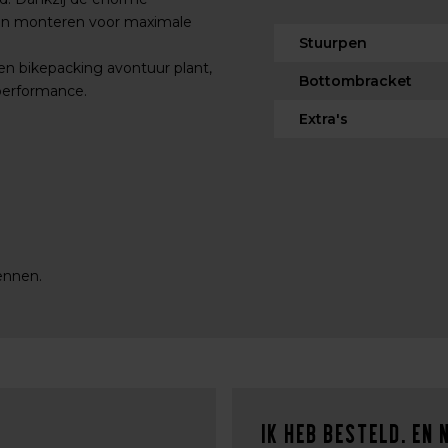
den monteren voor maximale
Stuurpen
 een bikepacking avontuur plant,
Bottombracket
performance.
Extra's
ennen.
Ik heb besteld. En 