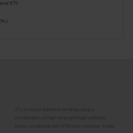
vanaf €75
(NL)
3T’s in-house filament-winding using a
combination of high-strength/high-stiffness
fibers, combined with RTM resin injection. Made