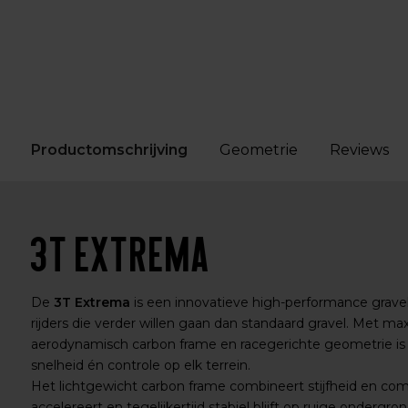
Productomschrijving
Geometrie
Reviews
3T Extrema
De
3T Extrema
is een innovatieve high-performance gravel
rijders die verder willen gaan dan standaard gravel. Met ma
aerodynamisch carbon frame en racegerichte geometrie i
snelheid én controle op elk terrein.
Het lichtgewicht carbon frame combineert stijfheid en comf
accelereert en tegelijkertijd stabiel blijft op ruige ondergr