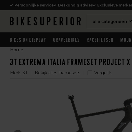
Persoonlijke service
Deskundig advies
Exclusieve merke
alle categorieën
Bikes on Display
Gravelbikes
Racefietsen
Moun
Home
3T Extrema ITALIA Frameset Project X
Merk:
3T
Bekijk alles Framesets
Vergelijk