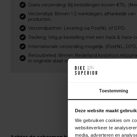
Gratis verzending: Bij bestellingen boven €75,- (Ne
Verzendtijd: Binnen 1-2 werkdagen, afhankelijk van
producten.
Verzendpartner: Levering via PostNL of DPD.
Tracking: Volg je bestelling met een track & trace-c
Internationale verzending mogelijk. (PostNL, DPD
Retourbeleid: Binnen Nederland kosteloos retourn
in originele staat en verpakking.
Toestemming
Deze website maakt gebruik
We gebruiken cookies om cont
websiteverkeer te analyseren
media, adverteren en analys