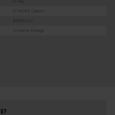
in Italy
3T MORE Carbon
BB386 Evo
In-Frame Storage
nu?