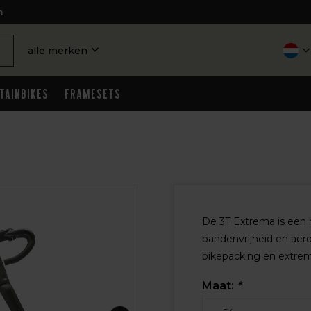
n
alle merken
tainbikes
Framesets
De 3T Extrema is een
bandenvrijheid en aero
bikepacking en extreme
Maat:
*