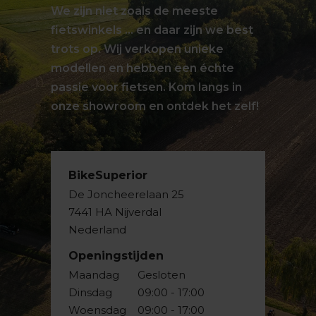
We zijn niet zoals de meeste
fietswinkels … en daar zijn we best
trots op. Wij verkopen unieke
modellen en hebben een échte
passie voor fietsen. Kom langs in
onze showroom en ontdek het zelf!
BikeSuperior
De Joncheerelaan 25
7441 HA Nijverdal
Nederland
Openingstijden
Maandag
Gesloten
Dinsdag
09:00 - 17:00
Woensdag
09:00 - 17:00