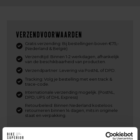
Verzendvoorwaarden
Gratis verzending: Bij bestellingen boven €75,-
(Nederland & België)
Verzendtijd: Binnen 1-2 werkdagen, afhankelijk
van de beschikbaarheid van producten.
Verzendpartner: Levering via PostNL of DPD.
Tracking: Volg je bestelling met een track &
trace-code.
Internationale verzending mogelijk. (PostNL,
DPD, UPS of DHL Express)
Retourbeleid: Binnen Nederland kosteloos
retourneren binnen 14 dagen, mits in originele
staat en verpakking.