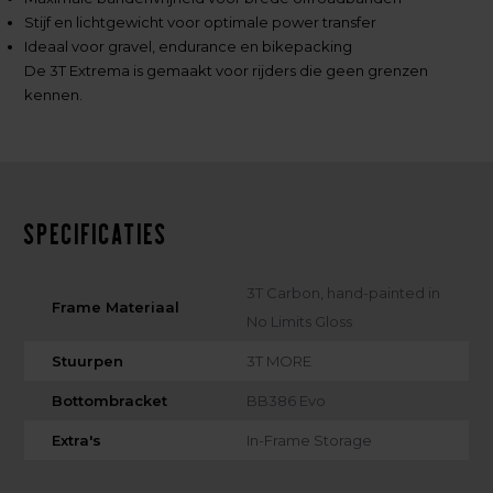
Stijf en lichtgewicht voor optimale power transfer
Ideaal voor gravel, endurance en bikepacking
De 3T Extrema is gemaakt voor rijders die geen grenzen
kennen.
Specificaties
3T Carbon, hand-painted in
Frame Materiaal
No Limits Gloss
Stuurpen
3T MORE
Bottombracket
BB386 Evo
Extra's
In-Frame Storage