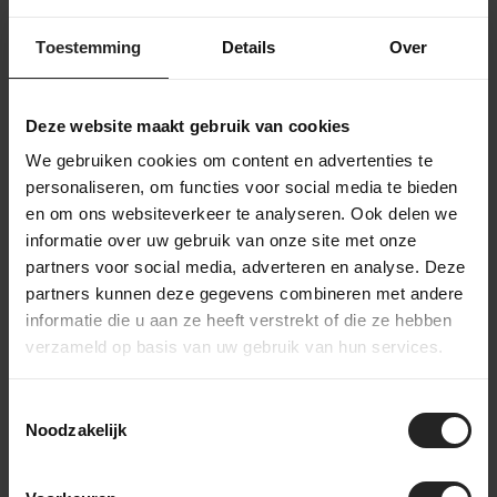
Ik heb besteld. En nu?
Toestemming
Details
Over
Na je online bestelling bij BikeSuperior gaan we
direct aan de slag. We bevestigen je bestelling via e-
mail en beginnen met het verzamelen van de
Deze website maakt gebruik van cookies
gekozen producten. Zodra alles gereed is,
monteren we indien nodig de fiets of onderdelen.
We gebruiken cookies om content en advertenties te
Daarna wordt je bestelling zorgvuldig verpakt en
personaliseren, om functies voor social media te bieden
verzonden. Je ontvangt een track & trace-code om
en om ons websiteverkeer te analyseren. Ook delen we
de levering te volgen. Heb je gekozen voor een
informatie over uw gebruik van onze site met onze
custom build? Dan houden we je op de hoogte van
partners voor social media, adverteren en analyse. Deze
het opbouwproces, van frameselectie tot
partners kunnen deze gegevens combineren met andere
afmontage, zodat je precies weet wanneer je
informatie die u aan ze heeft verstrekt of die ze hebben
unieke fiets klaar is
verzameld op basis van uw gebruik van hun services.
Toestemmingsselectie
Noodzakelijk
Achter de schermen bij BikeSuperior