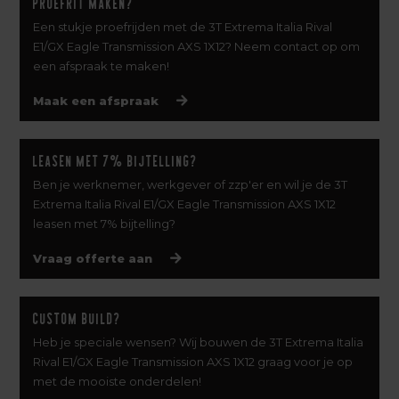
Proefrit maken?
Een stukje proefrijden met de 3T Extrema Italia Rival
E1/GX Eagle Transmission AXS 1X12? Neem contact op om
een afspraak te maken!
Maak een afspraak
Leasen met 7% bijtelling?
Ben je werknemer, werkgever of zzp'er en wil je de 3T
Extrema Italia Rival E1/GX Eagle Transmission AXS 1X12
leasen met 7% bijtelling?
Vraag offerte aan
Custom build?
Heb je speciale wensen? Wij bouwen de 3T Extrema Italia
Rival E1/GX Eagle Transmission AXS 1X12 graag voor je op
met de mooiste onderdelen!