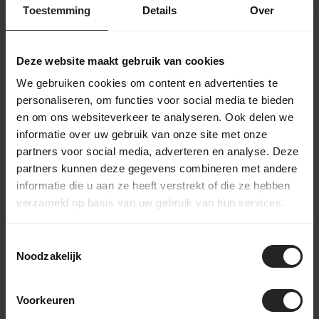
Toestemming
Details
Over
Verzendvoorwaarden
Gratis verzending: Bij bestellingen boven €75,-
Deze website maakt gebruik van cookies
(Nederland & België)
We gebruiken cookies om content en advertenties te
Verzendtijd: Binnen 1-2 werkdagen, afhankelijk
personaliseren, om functies voor social media te bieden
van de beschikbaarheid van producten.
en om ons websiteverkeer te analyseren. Ook delen we
Verzendpartner: Levering via PostNL of DPD.
informatie over uw gebruik van onze site met onze
Tracking: Volg je bestelling met een track &
partners voor social media, adverteren en analyse. Deze
trace-code.
partners kunnen deze gegevens combineren met andere
Internationale verzending mogelijk. (PostNL,
DPD, UPS of DHL Express)
informatie die u aan ze heeft verstrekt of die ze hebben
Retourbeleid: Binnen Nederland kosteloos
verzameld op basis van uw gebruik van hun services.
retourneren binnen 14 dagen, mits in originele
staat en verpakking.
Toestemmingsselectie
Noodzakelijk
Ik heb besteld. En nu?
Voorkeuren
Na je online bestelling bij BikeSuperior gaan we