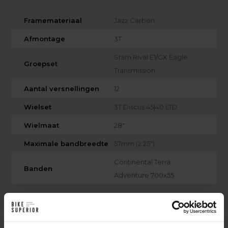
Framemateriaal
Jazz Carbon
Afmontage
3T
Sram Rival E1/GX Eagle
Groepset
Transmission
Aantal versnellingen
12
Wielset
3T Discus 45|40 LTD
Wielmaat
28"
Maximale bandbreedte
57mm (2.25")
Continental Terra
Banden
Adventure 700x55