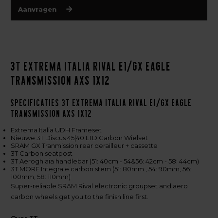
Aanvragen
3T Extrema Italia Rival E1/GX Eagle
Transmission AXS 1X12
Specificaties 3T Extrema Italia Rival E1/GX Eagle
Transmission AXS 1X12
Extrema Italia UDH Frameset
Nieuwe 3T Discus 45|40 LTD Carbon Wielset
SRAM GX Tranmission rear derailleur + cassette
3T Carbon seatpost
3T Aeroghiaia handlebar (51: 40cm - 54&56: 42cm - 58: 44cm)
3T MORE Integrale carbon stem (51: 80mm , 54: 90mm, 56:
100mm, 58: 110mm)
Super-reliable SRAM Rival electronic groupset and aero
carbon wheels get you to the finish line first.
Over 3T