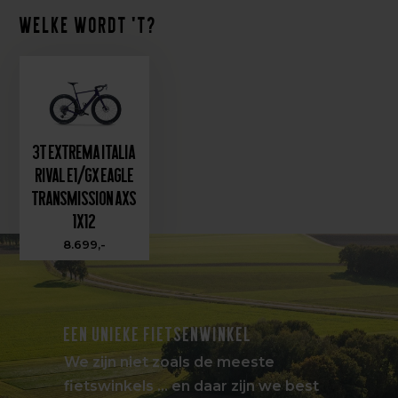
Welke wordt 't?
3T Extrema Italia
Rival E1/GX Eagle
Transmission AXS
1X12
8.699,-
EEN UNIEKE FIETSENWINKEL
We zijn niet zoals de meeste
fietswinkels … en daar zijn we best