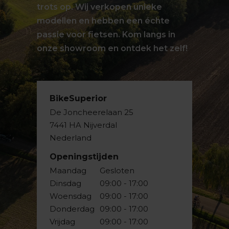
trots op. Wij verkopen unieke
modellen en hebben een échte
passie voor fietsen. Kom langs in
onze showroom en ontdek het zelf!
BikeSuperior
De Joncheerelaan 25
7441 HA Nijverdal
Nederland
Openingstijden
Maandag
Gesloten
Dinsdag
09:00 - 17:00
Woensdag
09:00 - 17:00
Donderdag
09:00 - 17:00
Vrijdag
09:00 - 17:00