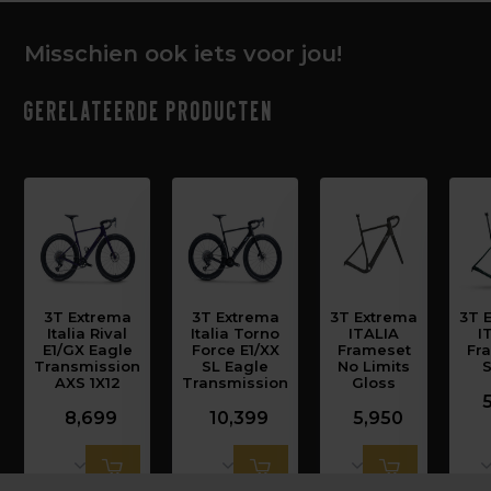
Misschien ook iets voor jou!
Gerelateerde producten
3T Extrema
3T Extrema
3T Extrema
3T 
Italia Rival
Italia Torno
ITALIA
I
E1/GX Eagle
Force E1/XX
Frameset
Fr
Transmission
SL Eagle
No Limits
S
AXS 1X12
Transmission
Gloss
8,699
10,399
5,950