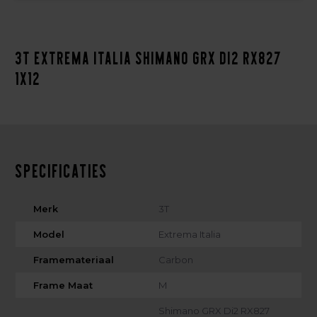
3T Extrema Italia Shimano GRX Di2 RX827
1x12
Specificaties
Merk
3T
Model
Extrema Italia
Framemateriaal
Carbon
Frame Maat
M
Shimano GRX Di2 RX827