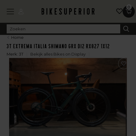
0
Home
3T Extrema Italia Shimano GRX Di2 RX827 1x12
Merk:
3T
Bekijk alles Bikes on Display