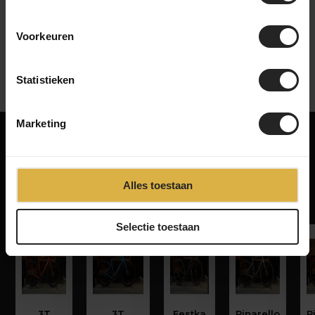
Voorkeuren
Statistieken
Marketing
Misschien ook iets voor jou!
Gerelateerde producten
Alles toestaan
Selectie toestaan
3T
3T
Festka
Pinarello
P