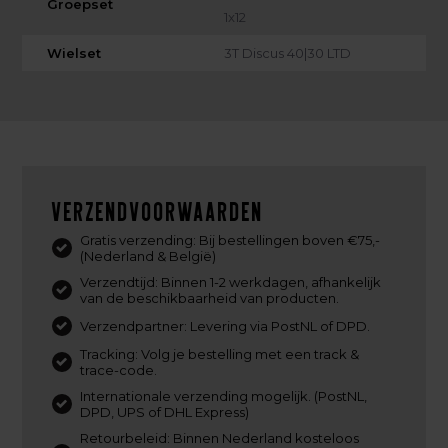
Groepset
1x12
Wielset
3T Discus 40|30 LTD
Verzendvoorwaarden
Gratis verzending: Bij bestellingen boven €75,-
(Nederland & België)
Verzendtijd: Binnen 1-2 werkdagen, afhankelijk
van de beschikbaarheid van producten.
Verzendpartner: Levering via PostNL of DPD.
Tracking: Volg je bestelling met een track &
trace-code.
Internationale verzending mogelijk. (PostNL,
DPD, UPS of DHL Express)
Retourbeleid: Binnen Nederland kosteloos