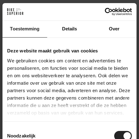
Achter de schermen bij BikeSuperior
Toestemming
Details
Over
Het leveringsproces
Na je bestelling verzamelt ons magazijnteam alle benodigde
Deze website maakt gebruik van cookies
onderdelen en bereidt ze voor op de werkplaats. In de
We gebruiken cookies om content en advertenties te
werkplaats wordt de fiets volledig opgebouwd en uitgebreid
personaliseren, om functies voor social media te bieden
getest. Daarna gaat de fiets naar het inpakstation in het
en om ons websiteverkeer te analyseren. Ook delen we
magazijn, waar hij zorgvuldig wordt ingepakt. Accessoires
informatie over uw gebruik van onze site met onze
worden toegevoegd aan de doos, waarna de fiets verzonden
wordt naar een bestemming in Nederland of wereldwijd. Zo
partners voor social media, adverteren en analyse. Deze
zorgen we ervoor dat je fiets veilig en compleet aankomt.
partners kunnen deze gegevens combineren met andere
informatie die u aan ze heeft verstrekt of die ze hebben
verzameld op basis van uw gebruik van hun services.
Toestemmingsselectie
bekijk onze bedrijfsvideo
Noodzakelijk