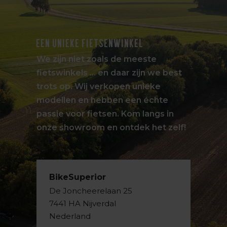
EEN UNIEKE FIETSENWINKEL
We zijn niet zoals de meeste
fietswinkels … en daar zijn we best
trots op. Wij verkopen unieke
modellen en hebben een échte
passie voor fietsen. Kom langs in
onze showroom en ontdek het zelf!
BikeSuperior
De Joncheerelaan 25
7441 HA Nijverdal
Nederland