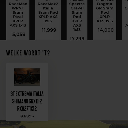
RaceMax
RaceMax2
Spectre
Dogma
WPNT
Italia
Gravel
GR Sram
G
Sram
Sram Red
Sram
Red
Rival
XPLR AXS
Red
XPLR
XPLR
1x13
XPLR
AXS 1x13
AXS 1x13
AXS
A
1x13
11,999
14,000
5,058
17,299
Welke wordt 't?
3T Extrema Italia
Shimano GRX Di2
RX827 1x12
8.699,-