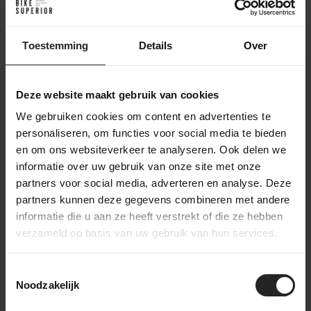
Achter de schermen bij BikeSuperior
Het leveringsproces
Toestemming
Details
Over
Na je bestelling verzamelt ons magazijnteam alle benodigde
onderdelen en bereidt ze voor op de werkplaats. In de
Deze website maakt gebruik van cookies
werkplaats wordt de fiets volledig opgebouwd en uitgebreid
We gebruiken cookies om content en advertenties te
getest. Daarna gaat de fiets naar het inpakstation in het
magazijn, waar hij zorgvuldig wordt ingepakt. Accessoires
personaliseren, om functies voor social media te bieden
worden toegevoegd aan de doos, waarna de fiets verzonden
en om ons websiteverkeer te analyseren. Ook delen we
wordt naar een bestemming in Nederland of wereldwijd. Zo
informatie over uw gebruik van onze site met onze
zorgen we ervoor dat je fiets veilig en compleet aankomt.
partners voor social media, adverteren en analyse. Deze
partners kunnen deze gegevens combineren met andere
informatie die u aan ze heeft verstrekt of die ze hebben
verzameld op basis van uw gebruik van hun services.
bekijk onze bedrijfsvideo
Toestemmingsselectie
Noodzakelijk