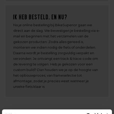
Ik heb besteld. En nu?
Na je online bestelling bij BikeSuperior gaan we
direct aan de slag. We bevestigen je bestelling via e-
mail en beginnen met het verzamelen van de
gekozen producten. Zodra alles gereed is,
monteren we indien nodig de fiets of onderdelen.
Daarna wordt je bestelling zorgvuldig verpakt en
verzonden. Je ontvangt een track & trace-code om
de levering te volgen. Heb je gekozen voor een
custom build? Dan houden we je op de hoogte van
het opbouwproces, van frameselectie tot
afmontage, zodat je precies weet wanneer je
unieke fiets klaar is