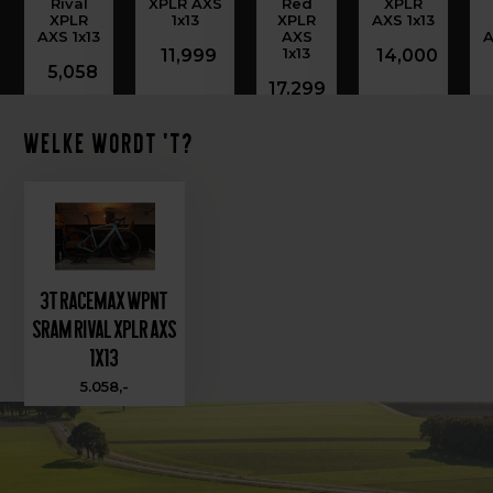
Rival
XPLR AXS
Red
XPLR
XPLR
1x13
XPLR
AXS 1x13
AXS 1x13
AXS
A
1x13
11,999
14,000
5,058
17,299
Welke wordt 't?
3T RaceMax WPNT
Sram Rival XPLR AXS
1x13
5.058,-