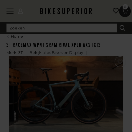
0
Home
3T RaceMax WPNT Sram Rival XPLR AXS 1x13
Merk:
3T
Bekijk alles Bikes on Display