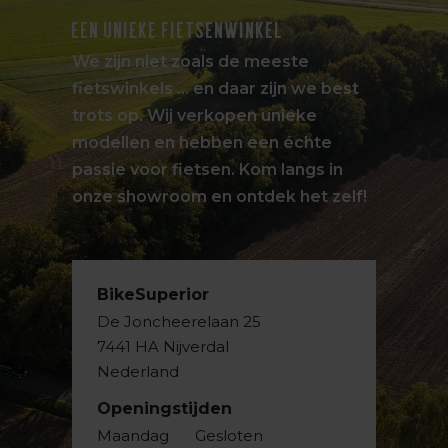
EEN UNIEKE FIETSENWINKEL
We zijn niet zoals de meeste
fietswinkels … en daar zijn we best
trots op. Wij verkopen unieke
modellen en hebben een échte
passie voor fietsen. Kom langs in
onze showroom en ontdek het zelf!
BikeSuperior
De Joncheerelaan 25
7441 HA Nijverdal
Nederland
Openingstijden
Maandag
Gesloten