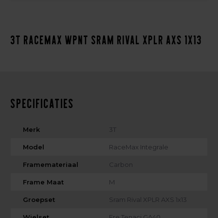
3T RaceMax WPNT Sram Rival XPLR AXS 1x13
Specificaties
Merk
3T
Model
RaceMax Integrale
Framemateriaal
Carbon
Frame Maat
M
Groepset
Sram Rival XPLR AXS 1x13
Wielset
Ere Tenaci GA40