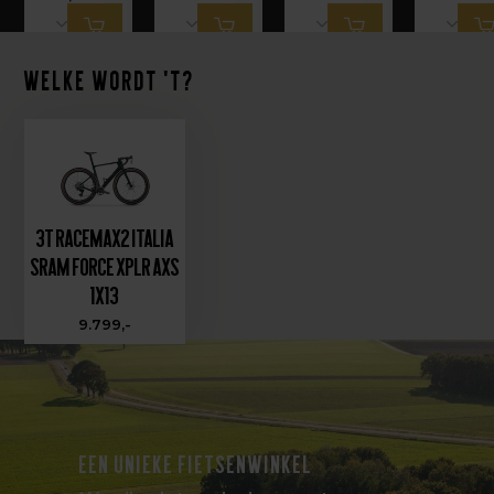
Welke wordt 't?
3T Racemax2 Italia
Sram Force XPLR AXS
1x13
9.799,-
EEN UNIEKE FIETSENWINKEL