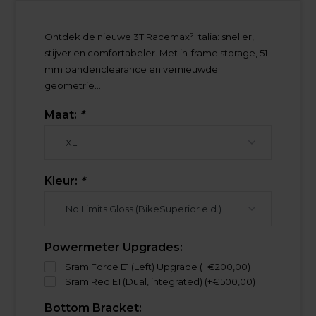
Ontdek de nieuwe 3T Racemax² Italia: sneller,
stijver en comfortabeler. Met in-frame storage, 51
mm bandenclearance en vernieuwde
geometrie....
Maat:
*
Kleur:
*
Powermeter Upgrades:
Sram Force E1 (Left) Upgrade (+€200,00)
Sram Red E1 (Dual, integrated) (+€500,00)
Bottom Bracket: