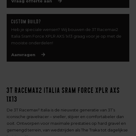
Vraag offerte aan
Custom build?
Heb je speciale wensen? Wij bouwen de 3T Racemax2
Italia Sram Force XPLR AXS 1x13 graag voor je op met de
mooiste onderdelen!
Aanvragen
3T Racemax2 Italia Sram Force XPLR AXS
1x13
De 3T Racemax² Italia is de nieuwste generatie van 3T’s
iconische gravelracer – sneller, stijver en comfortabeler dan
ooit. Ontworpen voor maximale prestaties op hard gravel en
gemengd terrein, van wedstrijden als The Traka tot dagelijkse