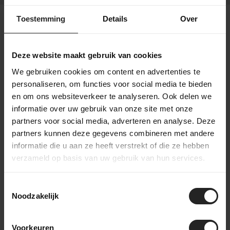
Toestemming
Details
Over
Verzendvoorwaarden
Deze website maakt gebruik van cookies
Gratis verzending: Bij bestellingen boven €75,-
We gebruiken cookies om content en advertenties te
(Nederland & België)
personaliseren, om functies voor social media te bieden
Verzendtijd: Binnen 1-2 werkdagen, afhankelijk
van de beschikbaarheid van producten.
en om ons websiteverkeer te analyseren. Ook delen we
informatie over uw gebruik van onze site met onze
Verzendpartner: Levering via PostNL of DPD.
partners voor social media, adverteren en analyse. Deze
Tracking: Volg je bestelling met een track &
trace-code.
partners kunnen deze gegevens combineren met andere
informatie die u aan ze heeft verstrekt of die ze hebben
Internationale verzending mogelijk. (PostNL,
DPD, UPS of DHL Express)
verzameld op basis van uw gebruik van hun services.
Retourbeleid: Binnen Nederland kosteloos
retourneren binnen 14 dagen, mits in originele
staat en verpakking.
Toestemmingsselectie
Noodzakelijk
Voorkeuren