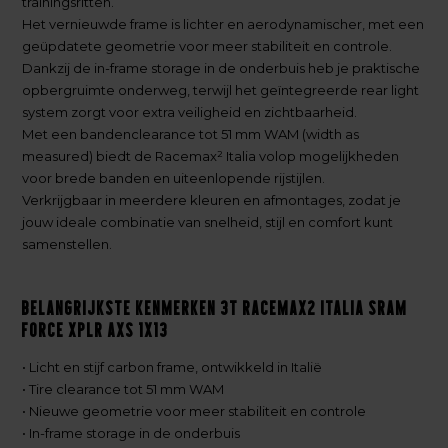
trainingsritten.
Het vernieuwde frame is lichter en aerodynamischer, met een
geüpdatete geometrie voor meer stabiliteit en controle.
Dankzij de in-frame storage in de onderbuis heb je praktische
opbergruimte onderweg, terwijl het geïntegreerde rear light
system zorgt voor extra veiligheid en zichtbaarheid.
Met een bandenclearance tot 51 mm WAM (width as
measured) biedt de Racemax² Italia volop mogelijkheden
voor brede banden en uiteenlopende rijstijlen.
Verkrijgbaar in meerdere kleuren en afmontages, zodat je
jouw ideale combinatie van snelheid, stijl en comfort kunt
samenstellen.
Belangrijkste kenmerken 3T Racemax2 Italia Sram
Force XPLR AXS 1x13
• Licht en stijf carbon frame, ontwikkeld in Italië
• Tire clearance tot 51 mm WAM
• Nieuwe geometrie voor meer stabiliteit en controle
• In-frame storage in de onderbuis