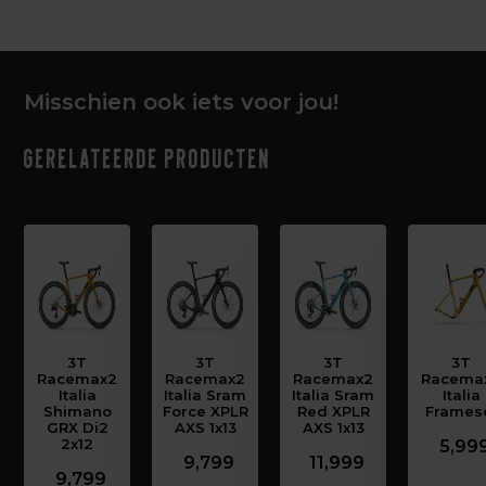
Misschien ook iets voor jou!
Gerelateerde producten
3T
3T
3T
3T
Racemax2
Racemax2
Racemax2
Racema
Italia
Italia Sram
Italia Sram
Italia
Shimano
Force XPLR
Red XPLR
Frames
GRX Di2
AXS 1x13
AXS 1x13
2x12
5,99
9,799
11,999
9,799