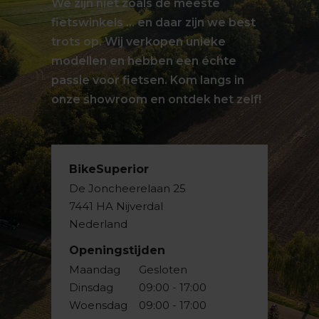
We zijn niet zoals de meeste
fietswinkels … en daar zijn we best
trots op. Wij verkopen unieke
modellen en hebben een échte
passie voor fietsen. Kom langs in
onze showroom en ontdek het zelf!
BikeSuperior
De Joncheerelaan 25
7441 HA Nijverdal
Nederland
Openingstijden
Maandag
Gesloten
Dinsdag
09:00 - 17:00
Woensdag
09:00 - 17:00