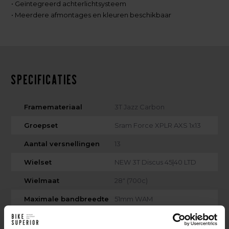
• Geïntegreerd achterlichtsysteem
• Meerdere afmontages en kleuren beschikbaar
Specificaties
Framemateriaal
3T Jazz Carbon
Groepset
Sram Force XPLR AXS 1x13
Aantal versnellingen
13
Wielset
NEW 3T Discus 45|40 LTD
Wielmaat
28" (700c)
Maximale bandbreedte
51mm WAM