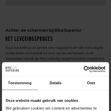
Achter de schermen bij BikeSuperior
Het leveringsproces
Na je bestelling verzamelt ons magazijnteam alle benodigde
onderdelen en bereidt ze voor op de werkplaats. In de
werkplaats wordt de fiets volledig opgebouwd en uitgebreid
getest. Daarna gaat de fiets naar het inpakstation in het
magazijn, waar hij zorgvuldig wordt ingepakt. Accessoires
worden toegevoegd aan de doos, waarna de fiets verzonden
wordt naar een bestemming in Nederland of wereldwijd. Zo
Toestemming
Details
Over
zorgen we ervoor dat je fiets veilig en compleet aankomt.
Deze website maakt gebruik van cookies
We gebruiken cookies om content en advertenties te