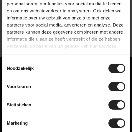
personaliseren, om functies voor social media te bieden
bekijk onze bedrijfsvideo
en om ons websiteverkeer te analyseren. Ook delen we
informatie over uw gebruik van onze site met onze
partners voor social media, adverteren en analyse. Deze
partners kunnen deze gegevens combineren met andere
informatie die u aan ze heeft verstrekt of die ze hebben
verzameld op basis van uw gebruik van hun services.
Toestemmingsselectie
Noodzakelijk
Misschien ook iets voor jou!
Gerelateerde producten
Voorkeuren
Statistieken
Marketing