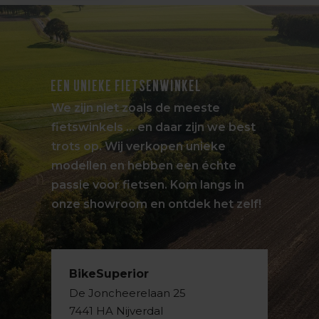
EEN UNIEKE FIETSENWINKEL
We zijn niet zoals de meeste
fietswinkels … en daar zijn we best
trots op. Wij verkopen unieke
modellen en hebben een échte
passie voor fietsen. Kom langs in
onze showroom en ontdek het zelf!
BikeSuperior
De Joncheerelaan 25
7441 HA Nijverdal