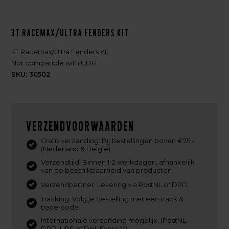
3T Racemax/Ultra Fenders Kit
3T Racemax/Ultra Fenders Kit
Not compatible with UDH
SKU: 30502
Verzendvoorwaarden
Gratis verzending: Bij bestellingen boven €75,-
(Nederland & België)
Verzendtijd: Binnen 1-2 werkdagen, afhankelijk
van de beschikbaarheid van producten.
Verzendpartner: Levering via PostNL of DPD.
Tracking: Volg je bestelling met een track &
trace-code.
Internationale verzending mogelijk. (PostNL,
DPD, UPS of DHL Express)