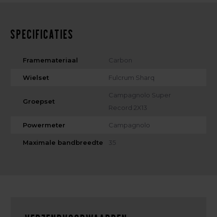
Specificaties
Framemateriaal
Carbon
Wielset
Fulcrum Sharq
Campagnolo Super
Groepset
Record 2X13
Powermeter
Campagnolo
Maximale bandbreedte
35