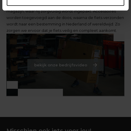
getest. Daarna gaat de fiets naar het inpakstation in het
magazijn, waar hij zorgvuldig wordt ingepakt. Accessoires
worden toegevoegd aan de doos, waarna de fiets verzonden
wordt naar een bestemming in Nederland of wereldwijd. Zo
zorgen we ervoor dat je fiets veilig en compleet aankomt.
bekijk onze bedrijfsvideo
Misschien ook iets voor jou!