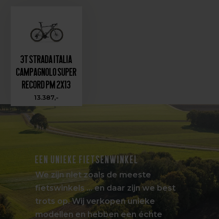
3T Strada Italia
Campagnolo Super
Record PM 2X13
13.387,-
EEN UNIEKE FIETSENWINKEL
We zijn niet zoals de meeste
fietswinkels … en daar zijn we best
trots op. Wij verkopen unieke
modellen en hebben een échte