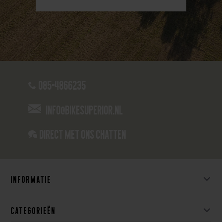
085-4866235
info@bikesuperior.nl
Direct met ons Chatten
Informatie
Categorieën