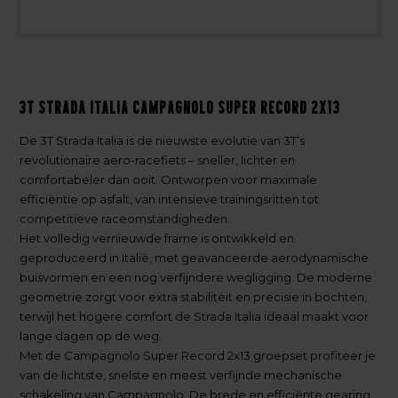
3T Strada Italia Campagnolo Super Record 2x13
De 3T Strada Italia is de nieuwste evolutie van 3T’s
revolutionaire aero-racefiets – sneller, lichter en
comfortabeler dan ooit. Ontworpen voor maximale
efficiëntie op asfalt, van intensieve trainingsritten tot
competitieve raceomstandigheden.
Het volledig vernieuwde frame is ontwikkeld en
geproduceerd in Italië, met geavanceerde aerodynamische
buisvormen en een nog verfijndere wegligging. De moderne
geometrie zorgt voor extra stabiliteit en precisie in bochten,
terwijl het hogere comfort de Strada Italia ideaal maakt voor
lange dagen op de weg.
Met de Campagnolo Super Record 2x13 groepset profiteer je
van de lichtste, snelste en meest verfijnde mechanische
schakeling van Campagnolo. De brede en efficiënte gearing