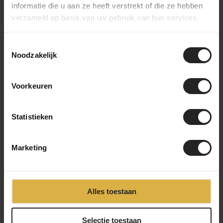
informatie die u aan ze heeft verstrekt of die ze hebben
gekozen producten. Zodra alles gereed is,
monteren we indien nodig de fiets of onderdelen.
verzameld op basis van uw gebruik van hun services.
Daarna wordt je bestelling zorgvuldig verpakt en
verzonden. Je ontvangt een track & trace-code om
Toestemmingsselectie
de levering te volgen. Heb je gekozen voor een
Noodzakelijk
custom build? Dan houden we je op de hoogte van
het opbouwproces, van frameselectie tot
afmontage, zodat je precies weet wanneer je
Voorkeuren
unieke fiets klaar is
Statistieken
Marketing
Achter de schermen bij BikeSuperior
Het leveringsproces
Alles toestaan
Na je bestelling verzamelt ons magazijnteam alle benodigde
onderdelen en bereidt ze voor op de werkplaats. In de
‹
›
werkplaats wordt de fiets volledig opgebouwd en uitgebreid
Selectie toestaan