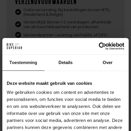
Verzendvoorwaarden
Gratis verzending: Bij bestellingen boven €75,-
(Nederland & België)
Verzendtijd: Binnen 1-2 werkdagen, afhankelijk
van de beschikbaarheid van producten.
Verzendpartner: Levering via PostNL of DPD.
Tracking: Volg je bestelling met een track &
trace-code.
Internationale verzending mogelijk. (PostNL,
DPD, UPS of DHL Express)
Toestemming
Details
Over
Retourbeleid: Binnen Nederland kosteloos
retourneren binnen 14 dagen, mits in originele
staat en verpakking.
Deze website maakt gebruik van cookies
We gebruiken cookies om content en advertenties te
personaliseren, om functies voor social media te bieden
Ik heb besteld. En nu?
en om ons websiteverkeer te analyseren. Ook delen we
informatie over uw gebruik van onze site met onze
Na je online bestelling bij BikeSuperior gaan we
partners voor social media, adverteren en analyse. Deze
direct aan de slag. We bevestigen je bestelling via e-
partners kunnen deze gegevens combineren met andere
mail en beginnen met het verzamelen van de