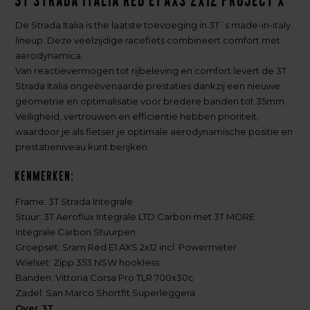
3T Strada Italia Red E1 AXS 2x12 Project X
De Strada Italia is the laatste toevoeging in 3T´s made-in-italy
lineup. Deze veelzijdige racefiets combineert comfort met
aerodynamica.
Van reactievermogen tot rijbeleving en comfort levert de 3T
Strada Italia ongeëvenaarde prestaties dankzij een nieuwe
geometrie en optimalisatie voor bredere banden tot 35mm.
Veiligheid, vertrouwen en efficientie hebben prioriteit,
waardoor je als fietser je optimale aerodynamische positie en
prestatieniveau kunt berijken.
Kenmerken:
Frame: 3T Strada Integrale
Stuur: 3T Aeroflux Integrale LTD Carbon met 3T MORE
Integrale Carbon Stuurpen
Groepset: Sram Red E1 AXS 2x12 incl. Powermeter
Wielset: Zipp 353 NSW hookless
Banden: Vittoria Corsa Pro TLR 700x30c
Zadel: San Marco Shortfit Superleggera
Over 3T