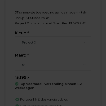
3T's nieuwste toevoeging aan de made-in-italy
lineup: 3T Strada Italia!
Project X uitvoering met Sram Red E1 AXS 2x12...
Kleur:
*
Maat:
*
15.199,-
Op voorraad : Verzending binnen 1-2
werkdagen
Persoonlijk & deskundig advies
Gratis verzending vanaf €75