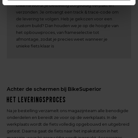
Daarna wordt je bestelling zorgvuldig verpakt en
verzonden. Je ontvangt een track & trace-code om
de levering te volgen. Heb je gekozen voor een
custom build? Dan houden we je op de hoogte van
het opbouwproces, van frameselectie tot
afmontage, zodat je precies weet wanneer je
unieke fiets klaar is
Achter de schermen bij BikeSuperior
Het leveringsproces
Na je bestelling verzamelt ons magazijnteam alle benodigde
onderdelen en bereidt ze voor op de werkplaats. In de
werkplaats wordt de fiets volledig opgebouwd en uitgebreid
getest. Daarna gaat de fiets naar het inpakstation in het
magazijn, waar hij zorgvuldig wordt ingepakt. Accessoires