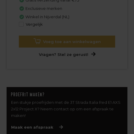
Exclusieve merken
Winkel in Nijverdal (NL)
Vergelijk
Voeg toe aan winkelwagen
Vragen? Stel ze gerust!
Proefrit maken?
Een stukje proefrijden met de 3T Strada Italia Red E1 AXS
2x12 Project X? Neem contact op om een afspraak te
maken!
Maak een afspraak