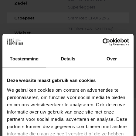
Zadel
Superleggera
Groepset
Sram Red E1 AXS 2x12
3T Discus 45 | 32 LTD w/
Wielset
Carbon Ti Naven
Bottombracket
BB386 Evo
Cassette
Sram Red E1 AXS 10-33T
Toestemming
Details
Over
Sram Red E1 AXS Power
Crankstel
Meter 48-35T
Deze website maakt gebruik van cookies
We gebruiken cookies om content en advertenties te
personaliseren, om functies voor social media te bieden
en om ons websiteverkeer te analyseren. Ook delen we
informatie over uw gebruik van onze site met onze
partners voor social media, adverteren en analyse. Deze
Verzendvoorwaarden
partners kunnen deze gegevens combineren met andere
informatie die u aan ze heeft verstrekt of die ze hebben
Gratis verzending: Bij bestellingen boven €75,-