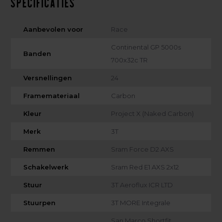
Specificaties
Aanbevolen voor
Race
Continental GP 5000s
Banden
700x32c TR
Versnellingen
24
Framemateriaal
Carbon
Kleur
Project X (Naked Carbon)
Merk
3T
Remmen
Sram Force D2 AXS
Schakelwerk
Sram Red E1 AXS 2x12
Stuur
3T Aeroflux ICR LTD
Stuurpen
3T MORE Integrale
San Marco Shortfit