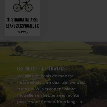
3T Strada Italia Red
E1 AXS 2x12 Project X
15.199,-
EEN UNIEKE FIETSENWINKEL
We zijn niet zoals de meeste
fietswinkels … en daar zijn we best
trots op. Wij verkopen unieke
modellen en hebben een échte
passie voor fietsen. Kom langs in