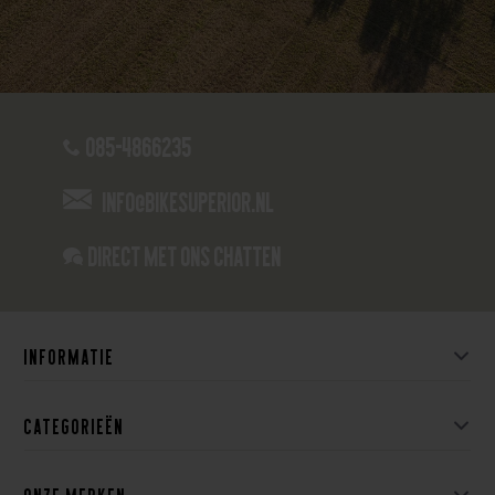
085-4866235
info@bikesuperior.nl
Direct met ons Chatten
Informatie
Categorieën