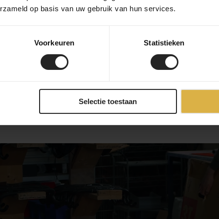
erzameld op basis van uw gebruik van hun services.
onderdelen. Daarna wordt j
ontvangt een track & trac
ode.
een custom build? Dan ho
, UPS of DHL Express)
Voorkeuren
Statistieken
frameselectie tot afmontag
is
eren binnen 14 dagen, mits
Selectie toestaan