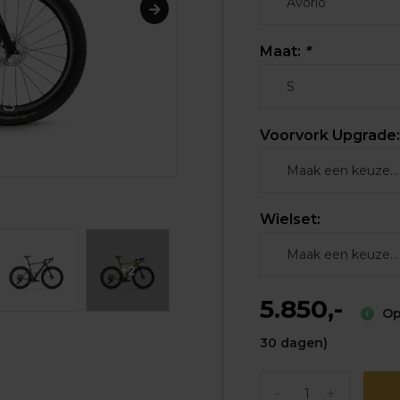
Maat:
*
Voorvork Upgrade:
Wielset:
+2
5.850,-
Op 
30 dagen)
-
+