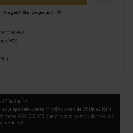
Vragen? Stel ze gerust!
undig advies
vanaf €75
(NL)
Custom build?
Heb je speciale wensen? Wij bouwen de 3T Ultra2 Italia
Shimano GRX Di2 1x12 graag voor je op met de mooiste
onderdelen!