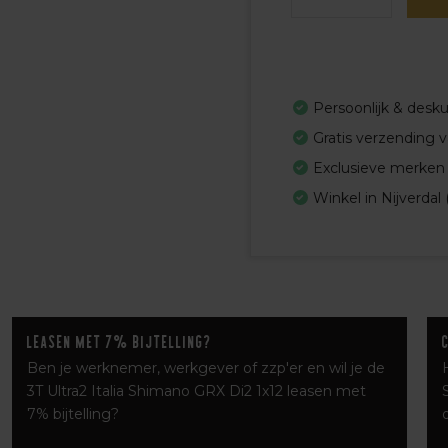
Persoonlijk & desk
Gratis verzending 
Exclusieve merken
Winkel in Nijverdal 
Leasen met 7% bijtelling?
Ben je werknemer, werkgever of zzp'er en wil je de
3T Ultra2 Italia Shimano GRX Di2 1x12 leasen met
7% bijtelling?