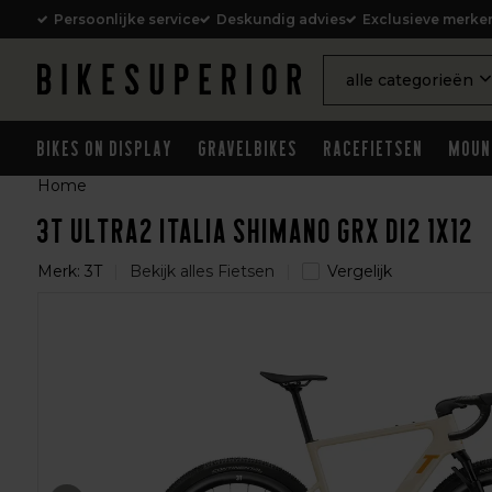
Persoonlijke service
Deskundig advies
Exclusieve merke
alle categorieën
Bikes on Display
Gravelbikes
Racefietsen
Moun
Home
3T Ultra2 Italia Shimano GRX Di2 1x12
Merk:
3T
Bekijk alles Fietsen
Vergelijk