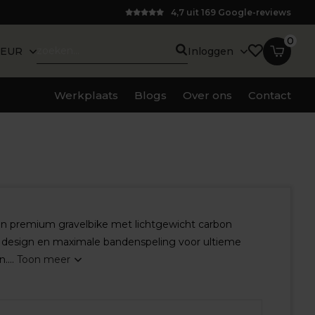
4,7 uit 169 Google-reviews
0
EUR
Inloggen
Werkplaats
Blogs
Over ons
Contact
 een premium gravelbike met lichtgewicht carbon
 design en maximale bandenspeling voor ultieme
....
Toon meer