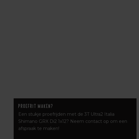
Proefrit maken?
Een stukje proefrijden met de 3T Ultra2 Italia
Shimano GRX Di2 1x12? Neem contact op om een
afspraak te maken!