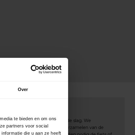
Over
nu?
 media te bieden en om ons
 BikeSuperior gaan we direct aan de slag. We
ze partners voor social
via e-mail en beginnen met het verzamelen van de
nformatie die u aan ze heeft
lles gereed is, monteren we indien nodig de fiets of