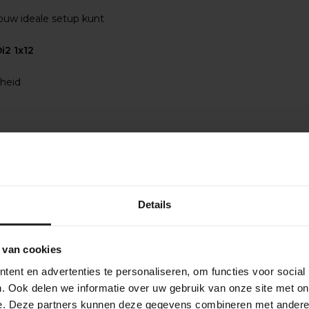
jouw ideale setup kunt
i2 1x12
gheid
Details
Ik heb besteld. En 
 van cookies
ent en advertenties te personaliseren, om functies voor social
derland & België)
Na je online bestelling bij
. Ook delen we informatie over uw gebruik van onze site met on
bevestigen je bestelling 
 de beschikbaarheid van
e. Deze partners kunnen deze gegevens combineren met andere i
gekozen producten. Zodra a