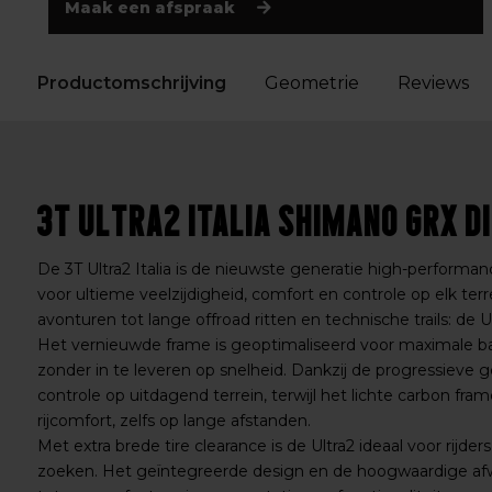
Maak een afspraak
Productomschrijving
Geometrie
Reviews
3T Ultra2 Italia Shimano GRX Di
De 3T Ultra2 Italia is de nieuwste generatie high-performa
voor ultieme veelzijdigheid, comfort en controle op elk terr
avonturen tot lange offroad ritten en technische trails: de Ul
Het vernieuwde frame is geoptimaliseerd voor maximale band
zonder in te leveren op snelheid. Dankzij de progressieve 
controle op uitdagend terrein, terwijl het lichte carbon fram
rijcomfort, zelfs op lange afstanden.
Met extra brede tire clearance is de Ultra2 ideaal voor rijd
zoeken. Het geïntegreerde design en de hoogwaardige af