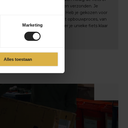
e bestelling zorgvuldig verpakt en verzonden. Je
e-code om de levering te volgen. Heb je gekozen voor
uden we je op de hoogte van het opbouwproces, van
Marketing
e, zodat je precies weet wanneer je unieke fiets klaar
Alles toestaan