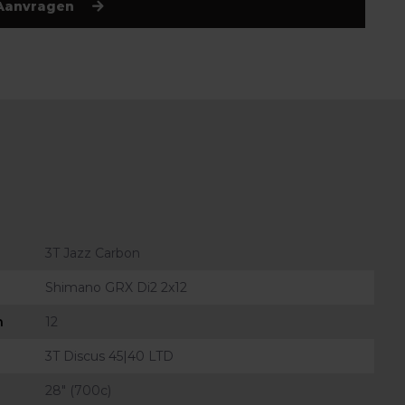
Aanvragen
3T Jazz Carbon
Shimano GRX Di2 2x12
n
12
3T Discus 45|40 LTD
28" (700c)