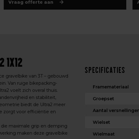
Vraag offerte aan
2 1x12
Specificaties
nce gravelbike van 3T – gebouwd
ein. Van ruige bikepacking-
Framemateriaal
tra2 voelt zich overal thuis.
envrijheid en stabiliteit,
Groepset
geometrie biedt de Ultra2 meer
Aantal versnellinge
e zorgt voor efficiëntie en
Wielset
ers die maximale grip en demping
werking maken deze gravelbike
Wielmaat