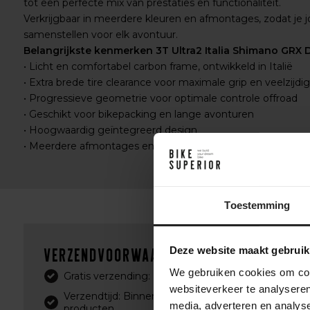
tot een perfecte mix van prestaties en functionaliteit.
Verkrijgbaar in meerdere kleuren en afmontages, zodat je 
samenstellen voor elk avontuur.
Belangrijkste kenmerken 3T Ultra2 Italia Shimano GRX D
• Licht en comfortabel carbon frame, ontwikkeld in Italië
• Extra brede tire clearance voor maximale grip en veelzijdi
• Progressieve geometrie voor optimale controle offroad
• Geschikt voor bikepacking en lange avonturen
• Hoogwaardig geïntegreerd design
• Meerdere afmontages en kleuren beschikbaar
Toestemming
Verzendvoorwaarden
Deze website maakt gebruik
We gebruiken cookies om cont
Gratis verzending: Bij bestellingen boven €75,- (Ne
websiteverkeer te analyseren
Verzendtijd: Binnen 1-2 werkdagen, afhankelijk van
media, adverteren en analys
producten.