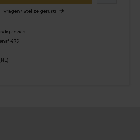
Vragen? Stel ze gerust!
undig advies
vanaf €75
(NL)