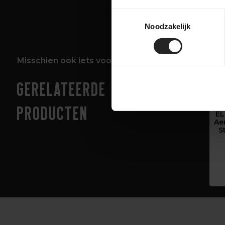
Toestemmingsselectie
Noodzakelijk
Misschien ook iets voor jou!
Gerelateerde
producten
E
Ae
S