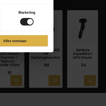
Marketing
Alles toestaan
3T K-EDGE
Wahoo TRACKR
Apidura
GPS-Mount
HR
Expedition
(Garmin +
Hartslagmonitor
GPS Mount
Wahoo) -
MORE STEM
89
34
91