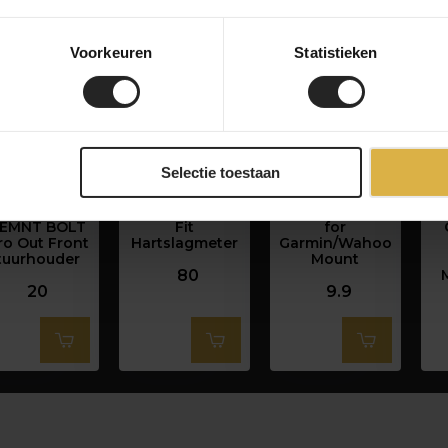
Voorkeuren
Statistieken
Selectie toestaan
Wahoo
Wahoo Tickr
NG Sports Bell
LEMNT BOLT
Fit
for
ro Out Front
Hartslagmeter
Garmin/Wahoo
tuurhouder
Mount
80
20
9.9