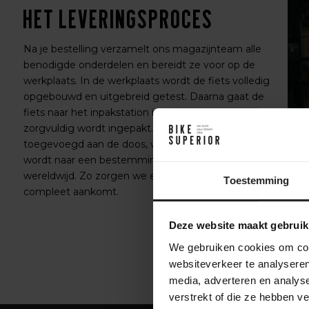
Het leveringsproces
Na je bestelling verzamelt ons magazijnteam alle
benodigde onderdelen en bereidt ze voor op de
werkplaats. In de werkplaats wordt de fiets volledig
opgebouwd en uitgebreid getest. Daarna gaat de
fiets naar het inpakstation in het magazijn, waar hij
zorgvuldig wordt ingepakt. Accessoires worden
toegevoegd aan de doos, waarna de fiets verzonden
wordt naar een bestemming in Nederland of
wereldwijd. Zo zorgen we ervoor dat je fiets veilig en
Toestemming
compleet aankomt.
Deze website maakt gebruik
We gebruiken cookies om cont
websiteverkeer te analyseren
media, adverteren en analys
verstrekt of die ze hebben v