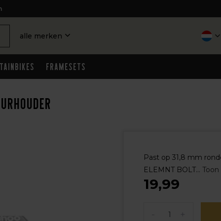
n
alle merken
tainbikes
Framesets
uurhouder
Past op 31,8 mm ronde
ELEMNT BOLT...
Toon
19,99
-
+