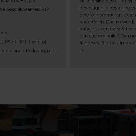
derland & België)
Na je online bestelling bij
bevestigen je bestelling 
 de beschikbaarheid van
gekozen producten. Zodra a
onderdelen. Daarna wordt j
ontvangt een track & trac
ode.
een custom build? Dan ho
, UPS of DHL Express)
frameselectie tot afmontag
is
eren binnen 14 dagen, mits