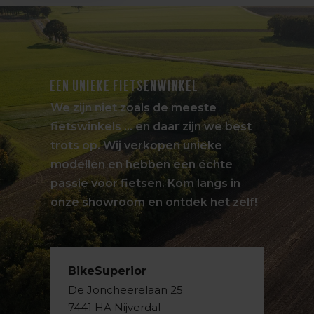
EEN UNIEKE FIETSENWINKEL
We zijn niet zoals de meeste
fietswinkels … en daar zijn we best
trots op. Wij verkopen unieke
modellen en hebben een échte
passie voor fietsen. Kom langs in
onze showroom en ontdek het zelf!
BikeSuperior
De Joncheerelaan 25
7441 HA Nijverdal