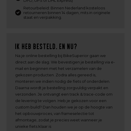
DPD, UPS of DHL Express)
Retourbeleid: Binnen Nederland kosteloos
retourneren binnen 14 dagen, mits in originele
staat en verpakking.
Ik heb besteld. En nu?
Na je online bestelling bij BikeSuperior gaan we
direct aan de slag. We bevestigen je bestelling via e-
mail en beginnen met het verzamelen van de
gekozen producten. Zodra alles gereed is,
monteren we indien nodig de fiets of onderdelen.
Daarna wordt je bestelling zorgvuldig verpakt en
verzonden. Je ontvangt een track & trace-code om
de levering te volgen. Heb je gekozen voor een
custom build? Dan houden we je op de hoogte van
het opbouwproces, van frameselectie tot
afmontage, zodat je precies weet wanneer je
unieke fiets klaar is