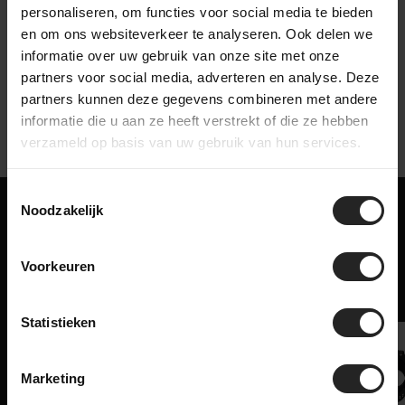
personaliseren, om functies voor social media te bieden
bekijk onze bedrijfsvideo
en om ons websiteverkeer te analyseren. Ook delen we
informatie over uw gebruik van onze site met onze
partners voor social media, adverteren en analyse. Deze
partners kunnen deze gegevens combineren met andere
informatie die u aan ze heeft verstrekt of die ze hebben
verzameld op basis van uw gebruik van hun services.
Toestemmingsselectie
Noodzakelijk
Misschien ook iets voor jou!
Gerelateerde producten
Voorkeuren
Statistieken
Marketing