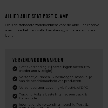
Allied Able Seat Post Clamp
Dit is de standaard zadelpenklem voor de Able. Een reserve-
exemplaar hebben is altijd verstandig, vooral als je op reis
bent.
Verzendvoorwaarden
Gratis verzending: Bij bestellingen boven €75,-
(Nederland & België)
Verzendtijd: Binnen 1-2 werkdagen, afhankelijk
van de beschikbaarheid van producten.
Verzendpartner: Levering via PostNL of DPD.
Tracking: Volg je bestelling met een track &
trace-code.
Internationale verzending mogelijk. (PostNL,