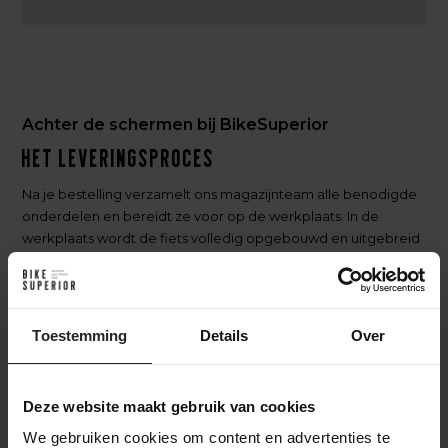
Achter de schermen bij BikeSuperior
Het leveringsproces
Na je bestelling verzamelt ons magazijnteam alle benodigde
onderdelen en bereidt ze voor op de werkplaats. In de
werkplaats wordt de fiets volledig opgebouwd en uitgebreid
getest. Daarna gaat de fiets naar het inpakstation in het
magazijn, waar hij zorgvuldig wordt ingepakt. Accessoires
worden toegevoegd aan de doos, waarna de fiets verzonden
wordt naar een bestemming in Nederland of wereldwijd. Zo
Toestemming
Details
Over
zorgen we ervoor dat je fiets veilig en compleet aankomt.
Deze website maakt gebruik van cookies
We gebruiken cookies om content en advertenties te