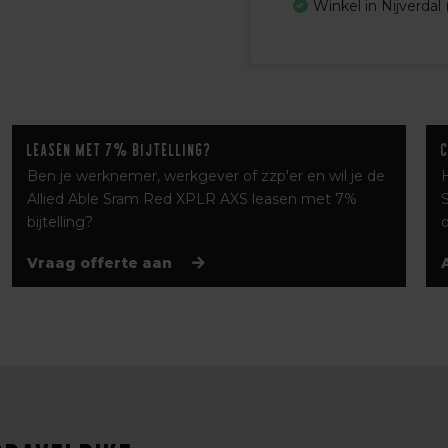
Winkel in Nijverdal 
Leasen met 7% bijtelling?
Ben je werknemer, werkgever of zzp'er en wil je de
Allied Able Sram Red XPLR AXS leasen met 7%
bijtelling?
Vraag offerte aan