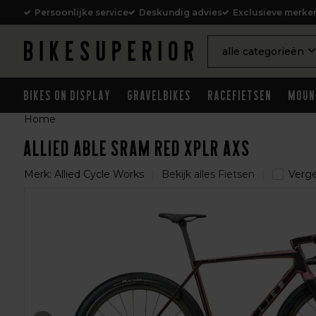
Persoonlijke service
Deskundig advies
Exclusieve merke
alle categorieën
Bikes on Display
Gravelbikes
Racefietsen
Moun
Home
Allied Able Sram Red XPLR AXS
Merk:
Allied Cycle Works
Bekijk alles Fietsen
Vergel