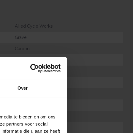
Allied Cycle Works
Gravel
Carbon
Allied Able FK09
dte
57mm (2.25")
Sram Red XPLR AXS
Over
n
13
Harlequin - Fireball
Enve
 media te bieden en om ons
ze partners voor social
Allied ST03
nformatie die u aan ze heeft