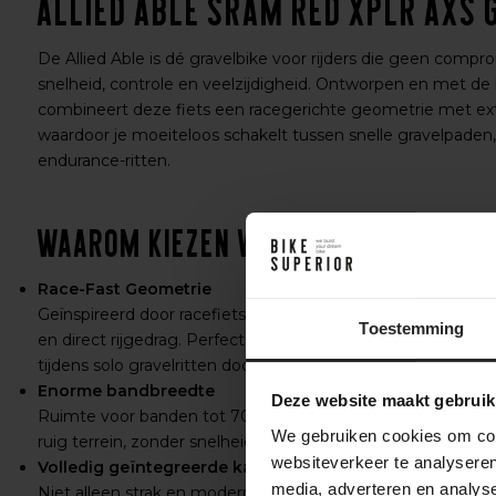
Allied Able Sram Red XPLR AXS 
De Allied Able is dé gravelbike voor rijders die geen compro
snelheid, controle en veelzijdigheid. Ontworpen en met d
combineert deze fiets een racegerichte geometrie met ex
waardoor je moeiteloos schakelt tussen snelle gravelpaden, 
endurance-ritten.
Waarom kiezen voor de Allied Able
Race-Fast Geometrie
Geïnspireerd door racefietsen, zorgt de scherpe geometrie
Toestemming
en direct rijgedrag. Perfect voor wie wil presteren – of het 
tijdens solo gravelritten door de natuur.
Enorme bandbreedte
Deze website maakt gebruik
Ruimte voor banden tot 700c x 57mm of 2.25", zodat je ma
We gebruiken cookies om cont
ruig terrein, zonder snelheid of comfort te verliezen.
websiteverkeer te analyseren
Volledig geïntegreerde kabelgeleiding
media, adverteren en analys
Niet alleen strak en modern, maar ook onderhoudsvriendeli