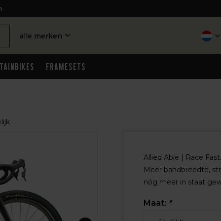
n
alle merken
tainbikes
Framesets
ijk
Allied Able | Race Fas
Meer bandbreedte, stra
nóg meer in staat gewe
Maat:
*