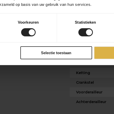
erzameld op basis van uw gebruik van hun services.
nische groepsets zoals SRAM Red
Zadelpen
kan niet worden gemonteerd.
Wielset
s.
Voorkeuren
Statistieken
Wielmaat
Banden
Trapas
tieve, veelzijdige en high-end
t, de Able is er klaar voor.
Selectie toestaan
Remmen
Cassette
Ketting
Crankstel
Voorderailleur
Achterderailleur