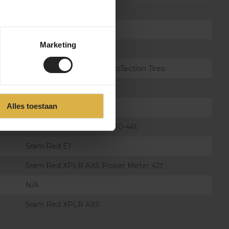
Allied SPO2
Enve SES
Marketing
28" (700c)
Continental Race King ProTection Tires
Sram DUB BSA
Alles toestaan
Sram Red E1
Sram Red XPLR XG-1391 10-46t
Sram Red E1
Sram Red XPLR AXS Power Meter 42t
N/A
Sram Red XPLR AXS