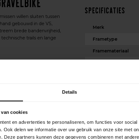
Gravelbike
Specificaties
missen willen sluiten tussen
e hand gebouwd in de VS,
Merk
treem brede bandenvrijheid,
technische trails en lange
Frametype
Framemateriaal
Voorvork
?
Maximale bandbree
Afmontage
 voor een agressieve rijhouding
Details
nu op wedstrijdniveau is of
Aantal versnellinge
Kleur
 van cookies
ximale grip en comfort hebt op
Stuur
ent en advertenties te personaliseren, om functies voor social
. Ook delen we informatie over uw gebruik van onze site met on
Stuurpen
e. Deze partners kunnen deze gegevens combineren met andere i
jk en aerodynamisch. Alle