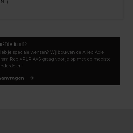
(NL)
Custom build?
Heb je speciale wensen? Wij bouwen de Allied Able
Sram Red XPLR AXS graag voor je op met de mooiste
onderdelen!
Aanvragen