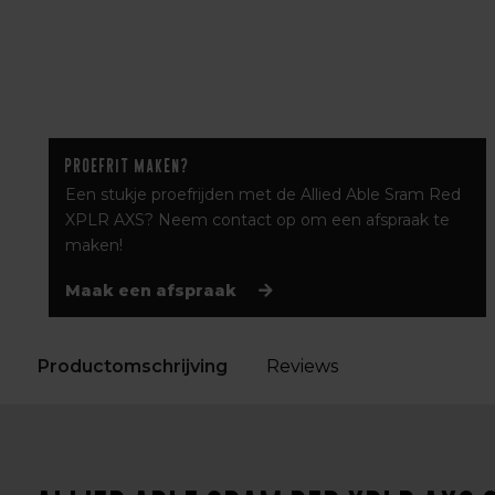
Proefrit maken?
Een stukje proefrijden met de Allied Able Sram Red
XPLR AXS? Neem contact op om een afspraak te
maken!
Maak een afspraak
Productomschrijving
Reviews