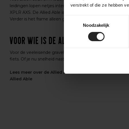
verstrekt of die ze hebben v
leidingen lopen netjes intern, klaar voor moderne elektro
XPLR AXS. De Allied Able is 1-By only, een voorderailleur 
Toestemmingsselectie
Verder is het frame alleen geschikt voor draadloze groepset
Noodzakelijk
Voor wie is de Allied Able?
Voor de veeleisende gravelrijder die zoekt naar een competi
fiets. Of je nu snelheid nastreeft of de zwaarste trails opzoek
Lees meer over de Allied Able!
Allied Able
‹
›