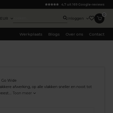
4,7 uit 169 Google-reviews
0
EUR
Inloggen
Werkplaats
Blogs
Over ons
Contact
t. Go Wide
kkere afwerking, op alle vlakken sneller en nooit tot
est....
Toon meer