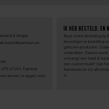
Ik heb besteld. En 
derland & België)
Na je online bestelling bij
bevestigen je bestelling 
 de beschikbaarheid van
gekozen producten. Zodra a
onderdelen. Daarna wordt j
ontvangt een track & trac
ode.
een custom build? Dan ho
, UPS of DHL Express)
frameselectie tot afmontag
is
eren binnen 14 dagen, mits