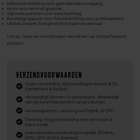
Klittenbandsluiting voor gemakkelijke toegang
Intern anti-rammel gaasvak
Slijtvaste panelen voor bescherming
Bevestigingspunt voor fietsverlichting voor zichtbaarheid
Ultraduurzaam, lichtgewicht lichaamsmateriaal
Let op: Deze tas functioneert niet als een op zichzelf staand
product.
Verzendvoorwaarden
Gratis verzending: Bij bestellingen boven €75,-
(Nederland & België)
Verzendtijd: Binnen 1-2 werkdagen, afhankelijk
van de beschikbaarheid van producten.
Verzendpartner: Levering via PostNL of DPD.
Tracking: Volg je bestelling met een track &
trace-code.
Internationale verzending mogelijk. (PostNL,
DPD, UPS of DHL Express)