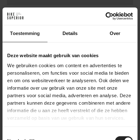
Toestemming
Details
Over
Achter de schermen bij BikeSuperior
Het leveringsproces
Deze website maakt gebruik van cookies
Na je bestelling verzamelt ons magazijnteam alle benodigde
onderdelen en bereidt ze voor op de werkplaats. In de
We gebruiken cookies om content en advertenties te
werkplaats wordt de fiets volledig opgebouwd en uitgebreid
personaliseren, om functies voor social media te bieden
getest. Daarna gaat de fiets naar het inpakstation in het
en om ons websiteverkeer te analyseren. Ook delen we
magazijn, waar hij zorgvuldig wordt ingepakt. Accessoires
informatie over uw gebruik van onze site met onze
worden toegevoegd aan de doos, waarna de fiets verzonden
partners voor social media, adverteren en analyse. Deze
wordt naar een bestemming in Nederland of wereldwijd. Zo
partners kunnen deze gegevens combineren met andere
zorgen we ervoor dat je fiets veilig en compleet aankomt.
informatie die u aan ze heeft verstrekt of die ze hebben
verzameld op basis van uw gebruik van hun services.
Toestemmingsselectie