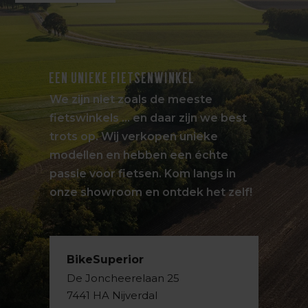
EEN UNIEKE FIETSENWINKEL
We zijn niet zoals de meeste
fietswinkels … en daar zijn we best
trots op. Wij verkopen unieke
modellen en hebben een échte
passie voor fietsen. Kom langs in
onze showroom en ontdek het zelf!
BikeSuperior
De Joncheerelaan 25
7441 HA Nijverdal