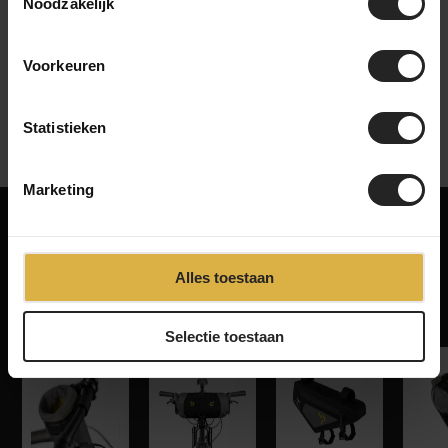
Noodzakelijk
bekijk onze bedrijfsvideo
Voorkeuren
Statistieken
Marketing
Misschien ook iets voor jou!
Alles toestaan
Gerelateerde producten
‹
›
Selectie toestaan