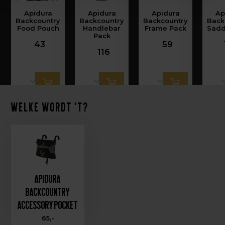
Apidura
Apidura
Apidura
Ap
Backcountry
Backcountry
Backcountry
Back
Food Pouch
Handlebar
Frame Pack
Sadd
Pack
43
59
116
Welke wordt 't?
Apidura
Backcountry
Accessory Pocket
65,-