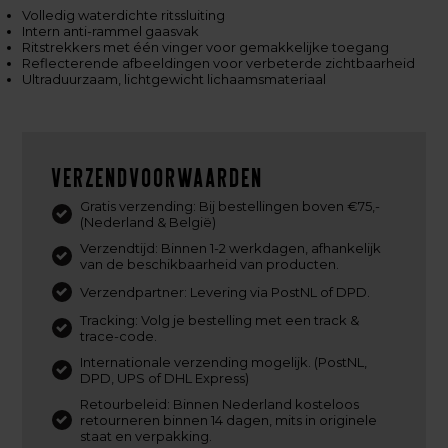
Volledig waterdichte ritssluiting
Intern anti-rammel gaasvak
Ritstrekkers met één vinger voor gemakkelijke toegang
Reflecterende afbeeldingen voor verbeterde zichtbaarheid
Ultraduurzaam, lichtgewicht lichaamsmateriaal
Verzendvoorwaarden
Gratis verzending: Bij bestellingen boven €75,-
(Nederland & België)
Verzendtijd: Binnen 1-2 werkdagen, afhankelijk
van de beschikbaarheid van producten.
Verzendpartner: Levering via PostNL of DPD.
Tracking: Volg je bestelling met een track &
trace-code.
Internationale verzending mogelijk. (PostNL,
DPD, UPS of DHL Express)
Retourbeleid: Binnen Nederland kosteloos
retourneren binnen 14 dagen, mits in originele
staat en verpakking.