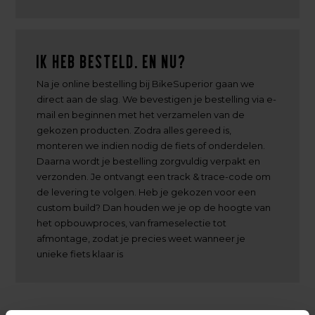
Ik heb besteld. En nu?
Na je online bestelling bij BikeSuperior gaan we
direct aan de slag. We bevestigen je bestelling via e-
mail en beginnen met het verzamelen van de
gekozen producten. Zodra alles gereed is,
monteren we indien nodig de fiets of onderdelen.
Daarna wordt je bestelling zorgvuldig verpakt en
verzonden. Je ontvangt een track & trace-code om
de levering te volgen. Heb je gekozen voor een
custom build? Dan houden we je op de hoogte van
het opbouwproces, van frameselectie tot
afmontage, zodat je precies weet wanneer je
unieke fiets klaar is