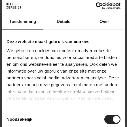
Achter de schermen bij BikeSuperior
Toestemming
Details
Over
Het leveringsproces
Na je bestelling verzamelt ons magazijnteam alle benodigde
onderdelen en bereidt ze voor op de werkplaats. In de
Deze website maakt gebruik van cookies
werkplaats wordt de fiets volledig opgebouwd en uitgebreid
We gebruiken cookies om content en advertenties te
getest. Daarna gaat de fiets naar het inpakstation in het
personaliseren, om functies voor social media te bieden
magazijn, waar hij zorgvuldig wordt ingepakt. Accessoires
en om ons websiteverkeer te analyseren. Ook delen we
worden toegevoegd aan de doos, waarna de fiets verzonden
informatie over uw gebruik van onze site met onze
wordt naar een bestemming in Nederland of wereldwijd. Zo
partners voor social media, adverteren en analyse. Deze
zorgen we ervoor dat je fiets veilig en compleet aankomt.
partners kunnen deze gegevens combineren met andere
informatie die u aan ze heeft verstrekt of die ze hebben
verzameld op basis van uw gebruik van hun services.
bekijk onze bedrijfsvideo
Toestemmingsselectie
Noodzakelijk