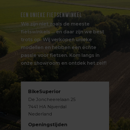
EEN UNIEKE FIETSENWINKEL
We zijn niet zoals de meeste
fietswinkels … en daar zijn we best
trots op. Wij verkopen unieke
modellen en hebben een échte
passie voor fietsen. Kom langs in
onze showroom en ontdek het zelf!
BikeSuperior
De Joncheerelaan 25
7441 HA Nijverdal
Nederland
Openingstijden