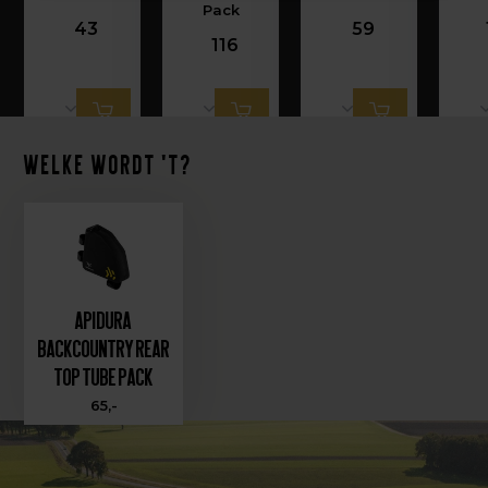
Pack
43
59
116
Welke wordt 't?
Apidura
Backcountry Rear
Top Tube Pack
65,-