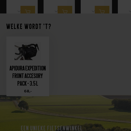
Welke wordt 't?
Apidura Expedition
Front Accesory
Pack - 3.5 L
68,-
EEN UNIEKE FIETSENWINKEL