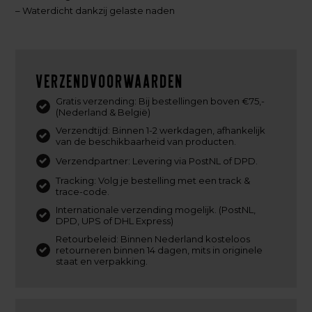
– Waterdicht dankzij gelaste naden
Verzendvoorwaarden
Gratis verzending: Bij bestellingen boven €75,-
(Nederland & België)
Verzendtijd: Binnen 1-2 werkdagen, afhankelijk
van de beschikbaarheid van producten.
Verzendpartner: Levering via PostNL of DPD.
Tracking: Volg je bestelling met een track &
trace-code.
Internationale verzending mogelijk. (PostNL,
DPD, UPS of DHL Express)
Retourbeleid: Binnen Nederland kosteloos
retourneren binnen 14 dagen, mits in originele
staat en verpakking.