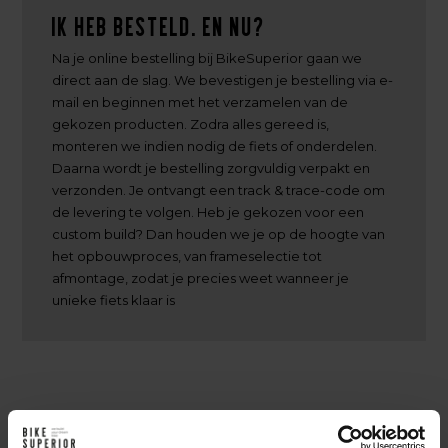
Ik heb besteld. En nu?
Na je online bestelling bij BikeSuperior gaan we
direct aan de slag. We bevestigen je bestelling via e-
mail en beginnen met het verzamelen van de
gekozen producten. Zodra alles gereed is,
monteren we indien nodig de fiets of onderdelen.
Daarna wordt je bestelling zorgvuldig verpakt en
verzonden. Je ontvangt een track & trace-code om
de levering te volgen. Heb je gekozen voor een
custom build? Dan houden we je op de hoogte van
het opbouwproces, van frameselectie tot
afmontage, zodat je precies weet wanneer je
unieke fiets klaar is
Achter de schermen bij BikeSuperior