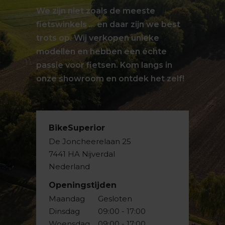
We zijn niet zoals de meeste
fietswinkels … en daar zijn we best
trots op. Wij verkopen unieke
modellen en hebben een échte
passie voor fietsen. Kom langs in
onze showroom en ontdek het zelf!
BikeSuperior
De Joncheerelaan 25
7441 HA Nijverdal
Nederland
Openingstijden
Maandag
Gesloten
Dinsdag
09:00 - 17:00
Woensdag
09:00 - 17:00