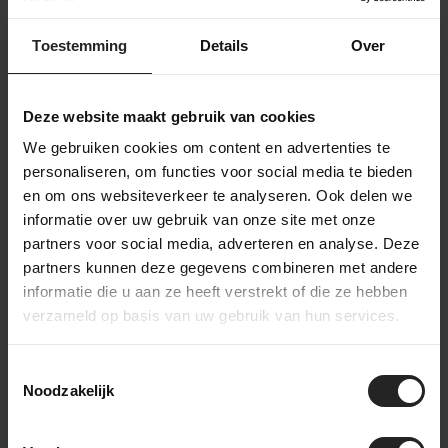
Het leveringsproces
Toestemming
Details
Over
Na je bestelling verzamelt ons magazijnteam alle benodigde
onderdelen en bereidt ze voor op de werkplaats. In de
werkplaats wordt de fiets volledig opgebouwd en uitgebreid
Deze website maakt gebruik van cookies
getest. Daarna gaat de fiets naar het inpakstation in het
We gebruiken cookies om content en advertenties te
magazijn, waar hij zorgvuldig wordt ingepakt. Accessoires
personaliseren, om functies voor social media te bieden
worden toegevoegd aan de doos, waarna de fiets verzonden
wordt naar een bestemming in Nederland of wereldwijd. Zo
en om ons websiteverkeer te analyseren. Ook delen we
zorgen we ervoor dat je fiets veilig en compleet aankomt.
informatie over uw gebruik van onze site met onze
partners voor social media, adverteren en analyse. Deze
partners kunnen deze gegevens combineren met andere
informatie die u aan ze heeft verstrekt of die ze hebben
verzameld op basis van uw gebruik van hun services.
bekijk onze bedrijfsvideo
Toestemmingsselectie
Noodzakelijk