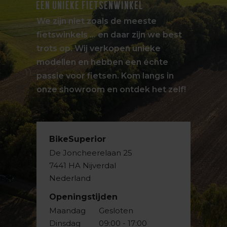
EEN UNIEKE FIETSENWINKEL
We zijn niet zoals de meeste
fietswinkels … en daar zijn we best
trots op. Wij verkopen unieke
modellen en hebben een échte
passie voor fietsen. Kom langs in
onze showroom en ontdek het zelf!
BikeSuperior
De Joncheerelaan 25
7441 HA Nijverdal
Nederland
Openingstijden
Maandag
Gesloten
Dinsdag
09:00 - 17:00