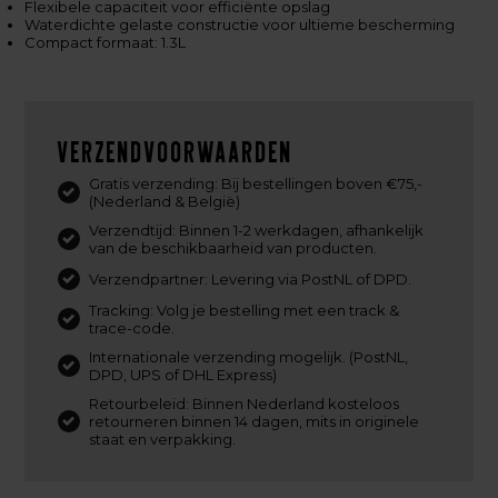
Flexibele capaciteit voor efficiënte opslag
Waterdichte gelaste constructie voor ultieme bescherming
Compact formaat: 1.3L
Verzendvoorwaarden
Gratis verzending: Bij bestellingen boven €75,-
(Nederland & België)
Verzendtijd: Binnen 1-2 werkdagen, afhankelijk
van de beschikbaarheid van producten.
Verzendpartner: Levering via PostNL of DPD.
Tracking: Volg je bestelling met een track &
trace-code.
Internationale verzending mogelijk. (PostNL,
DPD, UPS of DHL Express)
Retourbeleid: Binnen Nederland kosteloos
retourneren binnen 14 dagen, mits in originele
staat en verpakking.