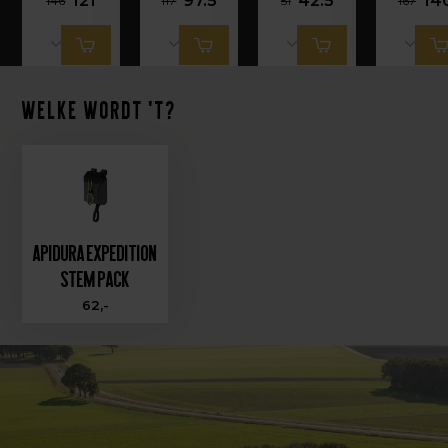
121
97.5
42.5
14
146
117
51
167
Welke wordt 't?
Apidura Expedition
Stem Pack
62,-