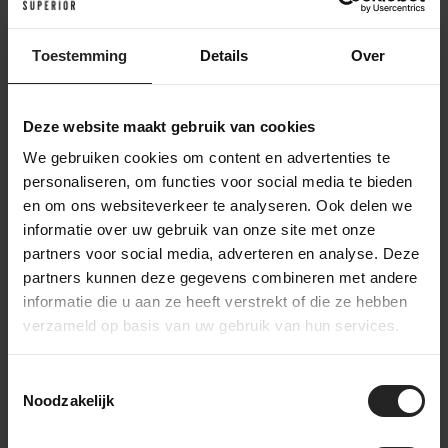
Achter de schermen bij BikeSuperior
Het leveringsproces
Toestemming
Details
Over
Na je bestelling verzamelt ons magazijnteam alle benodigde
onderdelen en bereidt ze voor op de werkplaats. In de
werkplaats wordt de fiets volledig opgebouwd en uitgebreid
Deze website maakt gebruik van cookies
getest. Daarna gaat de fiets naar het inpakstation in het
We gebruiken cookies om content en advertenties te
magazijn, waar hij zorgvuldig wordt ingepakt. Accessoires
personaliseren, om functies voor social media te bieden
worden toegevoegd aan de doos, waarna de fiets verzonden
en om ons websiteverkeer te analyseren. Ook delen we
wordt naar een bestemming in Nederland of wereldwijd. Zo
informatie over uw gebruik van onze site met onze
zorgen we ervoor dat je fiets veilig en compleet aankomt.
partners voor social media, adverteren en analyse. Deze
partners kunnen deze gegevens combineren met andere
informatie die u aan ze heeft verstrekt of die ze hebben
verzameld op basis van uw gebruik van hun services.
bekijk onze bedrijfsvideo
Toestemmingsselectie
Noodzakelijk