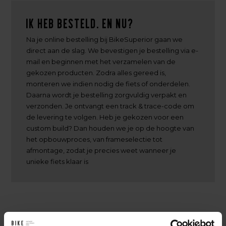
Ik heb besteld. En nu?
Na je online bestelling bij BikeSuperior gaan we
direct aan de slag. We bevestigen je bestelling via e-
mail en beginnen met het verzamelen van de
gekozen producten. Zodra alles gereed is,
monteren we indien nodig de fiets of onderdelen.
Daarna wordt je bestelling zorgvuldig verpakt en
verzonden. Je ontvangt een track & trace-code om
de levering te volgen. Heb je gekozen voor een
custom build? Dan houden we je op de hoogte van
het opbouwproces, van frameselectie tot
afmontage, zodat je precies weet wanneer je
unieke fiets klaar is