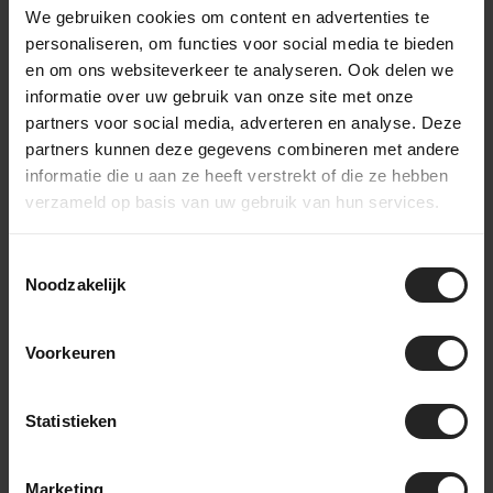
Bekijk de pack types
We gebruiken cookies om content en advertenties te
personaliseren, om functies voor social media te bieden
en om ons websiteverkeer te analyseren. Ook delen we
Frame Packs
Saddle packs
informatie over uw gebruik van onze site met onze
partners voor social media, adverteren en analyse. Deze
partners kunnen deze gegevens combineren met andere
informatie die u aan ze heeft verstrekt of die ze hebben
Handlebar packs
Top Tube packs
verzameld op basis van uw gebruik van hun services.
Toestemmingsselectie
Fork packs
Downtube packs
Noodzakelijk
!@@@!
Voorkeuren
Verschillende Apidura series
Statistieken
Apidura heeft verschillende series bikepacking bags die
geschikt zijn voor voor elk avontuur. Ontdek alle series
Marketing
hieronder.