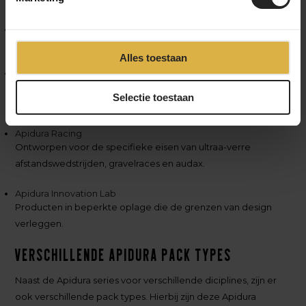
Apidura Expedition
Gemaakt voor road riding en lange tochten.
Alles toestaan
Apidura Backcountry
Geoptimaliseerd voor singletracks, bergpaden en technisch
Selectie toestaan
terrein.
Apidura Racing
Ontworpen voor de specifieke eisen van ultraa-verre
afstandswedstrijden, gravelraces en audax.
Apidura Innovation Lab
Producten in beperkte oplage die de grenzen van design
verleggen.
Verschillende Apidura pack types
Naast de Apidura series voor verschillende diciplines, zijn er
ook verschillende pack types. Hierbij zijn deze Apidura