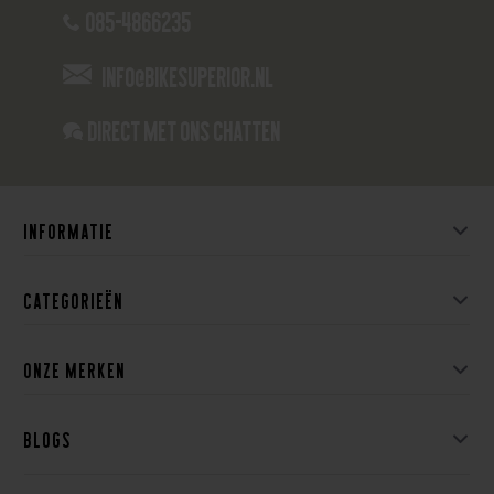
085-4866235
info@bikesuperior.nl
Direct met ons Chatten
Informatie
Categorieën
Onze merken
Blogs