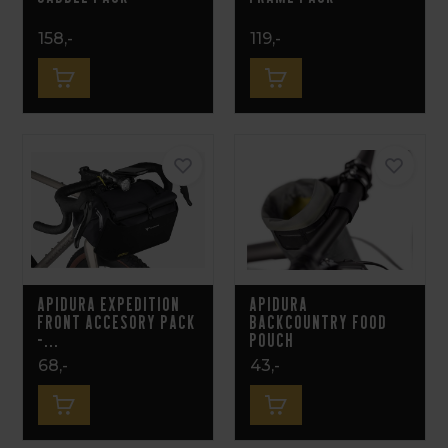
158,-
119,-
Apidura Expedition
Apidura
Front Accesory Pack
Backcountry Food
-...
Pouch
68,-
43,-