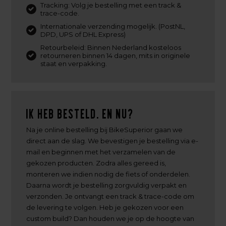
Tracking: Volg je bestelling met een track &
trace-code.
Internationale verzending mogelijk. (PostNL,
DPD, UPS of DHL Express)
Retourbeleid: Binnen Nederland kosteloos
retourneren binnen 14 dagen, mits in originele
staat en verpakking.
Ik heb besteld. En nu?
Na je online bestelling bij BikeSuperior gaan we
direct aan de slag. We bevestigen je bestelling via e-
mail en beginnen met het verzamelen van de
gekozen producten. Zodra alles gereed is,
monteren we indien nodig de fiets of onderdelen.
Daarna wordt je bestelling zorgvuldig verpakt en
verzonden. Je ontvangt een track & trace-code om
de levering te volgen. Heb je gekozen voor een
custom build? Dan houden we je op de hoogte van