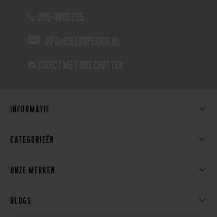
085-4866235
info@bikesuperior.nl
Direct met ons Chatten
Informatie
Categorieën
Onze merken
Blogs