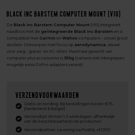
Black Inc Barstem Computer Mount (V10)
De
Black Inc Barstem Computer Mount
(V10) integreert
naadloos met de
geïntegreerde Black Inc Barstem
en is
compatibel met
Garmin
en
Wahoo
computers – zowel groot
als klein. Ontworpen met focus op
aerodynamica
, ideaal
voor weg-, gravel- en XC-ritten. Maximaal gewicht van
computer plus accessoires is
350g
(camera niet inbegrepen;
mogelijk extra GoPro-adapters vereist).
Verzendvoorwaarden
Gratis verzending: Bij bestellingen boven €75,-
(Nederland & België)
Verzendtijd: Binnen 1-2 werkdagen, afhankelijk
van de beschikbaarheid van producten.
Verzendpartner: Levering via PostNL of DPD.