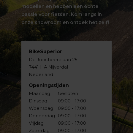
modellen en hebben een échte
passie voor fietsen. Kom langs in
onze showroom en ontdek het zelf!
BikeSuperior
De Joncheerelaan 25
7441 HA Nijverdal
Nederland
Openingstijden
Maandag
Gesloten
Dinsdag
09:00 - 17:00
Woensdag
09:00 - 17:00
Donderdag
09:00 - 17:00
Vrijdag
09:00 - 17:00
Zaterdag
09:00 - 17:00