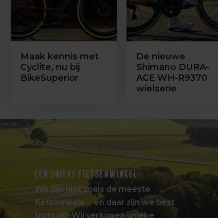
Maak kennis met
De nieuwe
Cyclite, nu bij
Shimano DURA-
BikeSuperior
ACE WH-R9370
wielserie
EEN UNIEKE FIETSENWINKEL
We zijn niet zoals de meeste
fietswinkels … en daar zijn we best
trots op. Wij verkopen unieke