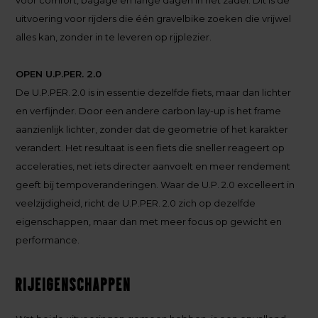
voor comfort, bagage en lange dagen in het zadel. Dit is de
uitvoering voor rijders die één gravelbike zoeken die vrijwel
alles kan, zonder in te leveren op rijplezier.
OPEN U.P.PER. 2.0
De U.P.PER. 2.0 is in essentie dezelfde fiets, maar dan lichter
en verfijnder. Door een andere carbon lay-up is het frame
aanzienlijk lichter, zonder dat de geometrie of het karakter
verandert. Het resultaat is een fiets die sneller reageert op
acceleraties, net iets directer aanvoelt en meer rendement
geeft bij tempoveranderingen. Waar de U.P. 2.0 excelleert in
veelzijdigheid, richt de U.P.PER. 2.0 zich op dezelfde
eigenschappen, maar dan met meer focus op gewicht en
performance.
Rijeigenschappen