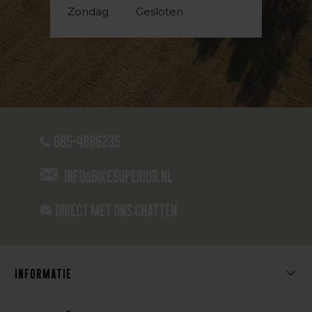
Zondag
Gesloten
085-4866235
info@bikesuperior.nl
Direct met ons Chatten
Informatie