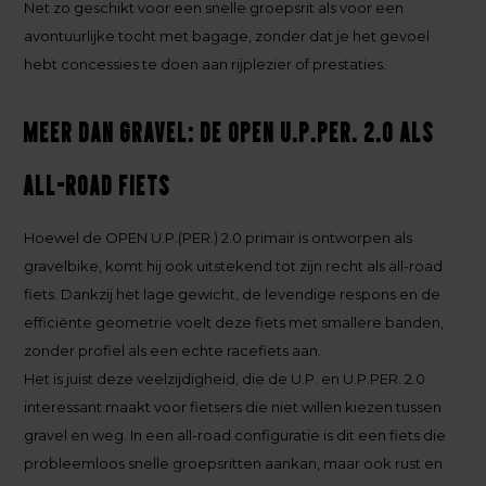
Net zo geschikt voor een snelle groepsrit als voor een
avontuurlijke tocht met bagage, zonder dat je het gevoel
hebt concessies te doen aan rijplezier of prestaties.
Meer dan gravel: de OPEN U.P.PER. 2.0 als
all-road fiets
Hoewel de OPEN U.P.(PER.) 2.0 primair is ontworpen als
gravelbike, komt hij ook uitstekend tot zijn recht als all-road
fiets. Dankzij het lage gewicht, de levendige respons en de
efficiënte geometrie voelt deze fiets met smallere banden,
zonder profiel als een echte racefiets aan.
Het is juist deze veelzijdigheid, die de U.P. en U.P.PER. 2.0
interessant maakt voor fietsers die niet willen kiezen tussen
gravel en weg. In een all-road configuratie is dit een fiets die
probleemloos snelle groepsritten aankan, maar ook rust en