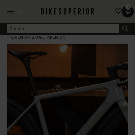
0
OPEN U.P. 2.0 & U.P.PER. 2.0