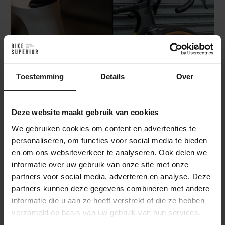
Toestemming
Details
Over
Deze website maakt gebruik van cookies
Slimme details die je ziet en voelt
We gebruiken cookies om content en advertenties te
personaliseren, om functies voor social media te bieden
OPEN besteedt veel aandacht aan details die daadwerkelijk
en om ons websiteverkeer te analyseren. Ook delen we
informatie over uw gebruik van onze site met onze
invloed hebben op de rit:
partners voor social media, adverteren en analyse. Deze
partners kunnen deze gegevens combineren met andere
-
OPEN B.A.R. cockpit: verstelbare reach voor een
informatie die u aan ze heeft verstrekt of die ze hebben
nauwkeurige fit
verzameld op basis van uw gebruik van hun services.
-
UDH hanger & threaded bottom bracket: universele