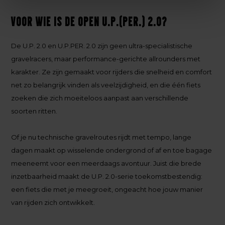
Voor wie is de OPEN U.P.(PER.) 2.0?
De U.P. 2.0 en U.P.PER. 2.0 zijn geen ultra-specialistische
gravelracers, maar performance-gerichte allrounders met
karakter. Ze zijn gemaakt voor rijders die snelheid en comfort
net zo belangrijk vinden als veelzijdigheid, en die één fiets
zoeken die zich moeiteloos aanpast aan verschillende
soorten ritten.
Of je nu technische gravelroutes rijdt met tempo, lange
dagen maakt op wisselende ondergrond of af en toe bagage
meeneemt voor een meerdaags avontuur. Juist die brede
inzetbaarheid maakt de U.P. 2.0-serie toekomstbestendig:
een fiets die met je meegroeit, ongeacht hoe jouw manier
van rijden zich ontwikkelt.