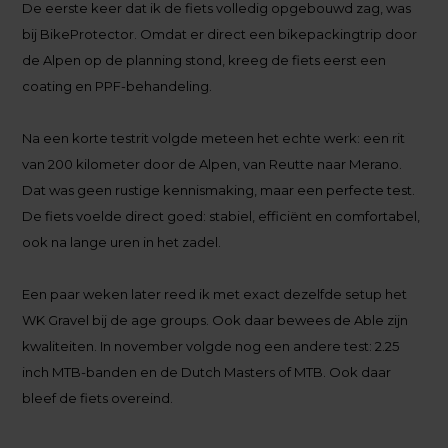
De eerste keer dat ik de fiets volledig opgebouwd zag, was
bij BikeProtector. Omdat er direct een bikepackingtrip door
de Alpen op de planning stond, kreeg de fiets eerst een
coating en PPF-behandeling.
Na een korte testrit volgde meteen het echte werk: een rit
van 200 kilometer door de Alpen, van Reutte naar Merano.
Dat was geen rustige kennismaking, maar een perfecte test.
De fiets voelde direct goed: stabiel, efficiënt en comfortabel,
ook na lange uren in het zadel.
Een paar weken later reed ik met exact dezelfde setup het
WK Gravel bij de age groups. Ook daar bewees de Able zijn
kwaliteiten. In november volgde nog een andere test: 2.25
inch MTB-banden en de Dutch Masters of MTB. Ook daar
bleef de fiets overeind.