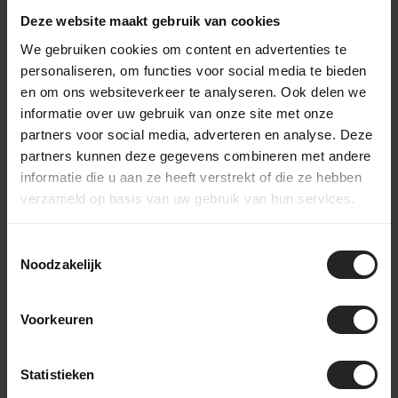
Ook de afmontage is volledig gekozen vanuit gebruik. De
Deze website maakt gebruik van cookies
basis is een
Allied Able frameset in maat 56
, opgebouwd met
We gebruiken cookies om content en advertenties te
een
SRAM Force E1 XPLR 1x13 groepset
. Eenvoud,
personaliseren, om functies voor social media te bieden
betrouwbaarheid en een breed inzetbereik stonden daarbij
en om ons websiteverkeer te analyseren. Ook delen we
centraal. In combinatie met een
46T kettingblad
blijft de
informatie over uw gebruik van onze site met onze
aandrijving efficiënt op snelle stukken, terwijl er genoeg
partners voor social media, adverteren en analyse. Deze
bereik is voor lange klimmen en ruiger terrein.
partners kunnen deze gegevens combineren met andere
informatie die u aan ze heeft verstrekt of die ze hebben
Wat betreft de wielen heb ik gekozen voor de Zipp 303 XPLR
verzameld op basis van uw gebruik van hun services.
SW wielen
, bewust gekozen vanwege hun stabiliteit en
ondersteuning bij bredere banden. Zeker wanneer je richting
Toestemmingsselectie
MTB-achtige ondergrond of lange dagen met bagage gaat,
Noodzakelijk
merk je hoeveel rust dit geeft in het rijgedrag.
Voorkeuren
Voor het zitcomfort rijd ik met mijn vertrouwde
Reform
Seymour zadel
, persoonlijk aangepast en inmiddels een vaste
Statistieken
waarde op mijn fietsen. Daarnaast rijd ik al een aantal jaar met
kortere cranks, wat goed past bij mijn rijstijl en diepere