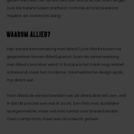
Juist die balans tussen snelheid, controle en tireclearance
maakte de zoektocht lastig.
Waarom Allied?
Mijn eerste kennismaking met Allied Cycle Works kwam via
gesprekken binnen BikeSuperior, toen de samenwerking
met Allied concreter werd. In Europa is het merk nog relatief
onbekend, maar het moderne, minimalistische design sprak
me direct aan.
Toen Allied de eerste beelden van de Allied Able liet zien, wist
ik dat dit precies was wat ik zocht. Een fiets met duidelijke
racegeometrie, maar wel met ruimte voor brede banden.
Geen compromis, maar een doordacht geheel.