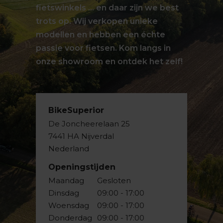
fietswinkels … en daar zijn we best
trots op. Wij verkopen unieke
modellen en hebben een échte
passie voor fietsen. Kom langs in
onze showroom en ontdek het zelf!
BikeSuperior
De Joncheerelaan 25
7441 HA Nijverdal
Nederland
Openingstijden
Maandag
Gesloten
Dinsdag
09:00 - 17:00
Woensdag
09:00 - 17:00
Donderdag
09:00 - 17:00